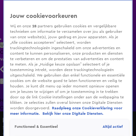
Jouw cookievoorkeuren
Wij en onze
28
partners gebruiken cookies en vergelijkbare
technieken om informatie te verzamelen over jou als gebruiker
van onze website(s), jouw gedrag en jouw apparaten. Als je
„Alle cookies accepteren” selecteert, worden
Uitzending Gemist
Populaire programma's
Zenders
Genres
trackingtechnologieën ingeschakeld om onze advertenties en
Clips
Films
Radio
Smart TV inlog
Shop
content te kunnen personaliseren, onze producten en diensten
te verbeteren en om de prestaties van advertenties en content
Volg KIJK
te meten. Als je „Huidige keuze opslaan” selecteert of je
toestemming intrekt, worden deze trackingtechnologieën
uitgeschakeld. We gebruiken dan enkel functionele en essentiële
Zoeken
cookies om de website goed te laten functioneren en veilig te
houden. Je kunt dit menu op ieder moment opnieuw openen
om je keuzes te wijzigen of om je toestemming in te trekken
door op de link Cookie-instellingen onder aan de webpagina te
Home
Uitzending Gemist
Programma's
De Bondgenoten
De
klikken. Je selecties zullen overal binnen onze Digitale Diensten
Oranjezomer
Livestreams
Shop
worden doorgevoerd.
Raadpleeg onze Cookieverklaring voor
meer informatie.
Bekijk hier onze Digitale Diensten.
Down the Road
Altijd actief
Functioneel & Essentieel
Seizoen 1, aflevering 4
1 feb 2022, 20:30