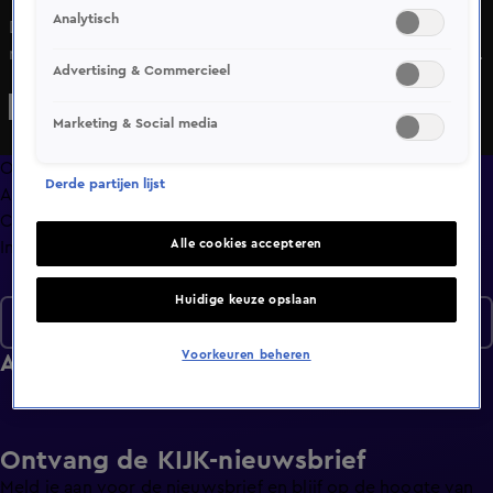
Analytisch
De groep verblijft op een boerderij en helpt daar de boer
met verschillende klusjes. Dit is lastig voor Nick want hij
Advertising & Commercieel
heeft enorme angst voor kippen. In Assen mag iedereen
een rondje over het circuit rijden en voor het eerst van zijn
Marketing & Social media
leven zelf autorijden. Vervolgens worden er
boodschappen gedaan en koken ze gezamenlijk een
Overzicht
Derde partijen lijst
maaltijd.
Afleveringen
Clips
Alle cookies accepteren
Info
Huidige keuze opslaan
Seizoen 1
Voorkeuren beheren
Afleveringen
Ontvang de KIJK-nieuwsbrief
Meld je aan voor de nieuwsbrief en blijf op de hoogte van