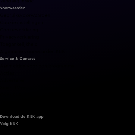
Vandaag Inside
Voorwaarden
Gebruiksvoorwaarden
Cookie instellingen
Cookieverklaring
Privacyverklaring
Toegankelijkheid
Algemene voorwaarden KIJK
Service & Contact
Aanmelden voor een programma
Acties
Adverteren
Smart TV inlog
Over KIJK
Vacatures
Klantenservice
Download de KIJK app
Volg KIJK
©
2026 Talpa Network. Alle rechten voorbehouden. Geen