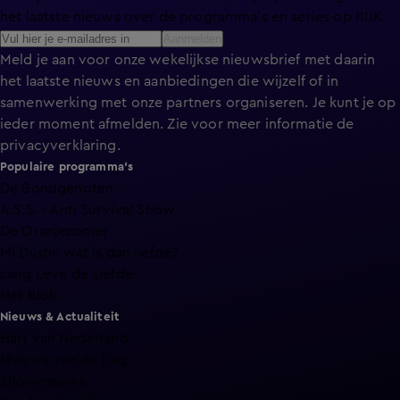
het laatste nieuws over de programma’s en series op KIJK.
Aanmelden
Meld je aan voor onze wekelijkse nieuwsbrief met daarin
het laatste nieuws en aanbiedingen die wijzelf of in
samenwerking met onze partners organiseren. Je kunt je op
ieder moment afmelden. Zie voor meer informatie de
privacyverklaring
.
Populaire programma's
De Bondgenoten
A.S.S. - Anti Survival Show
De Oranjezomer
Mi Dushi: wat is dan liefde?
Lang Leve de Liefde
Het Blok
Nieuws & Actualiteit
Hart van Nederland
Nieuws van de Dag
Shownieuws