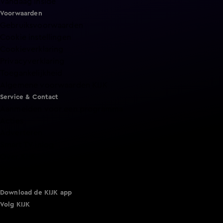
Vandaag Inside
Voorwaarden
Gebruiksvoorwaarden
Cookie instellingen
Cookieverklaring
Privacyverklaring
Toegankelijkheid
Algemene voorwaarden KIJK
Service & Contact
Aanmelden voor een programma
Acties
Adverteren
Smart TV inlog
Over KIJK
Vacatures
Klantenservice
Download de KIJK app
Volg KIJK
©
2026 Talpa Network. Alle rechten voorbehouden. Geen