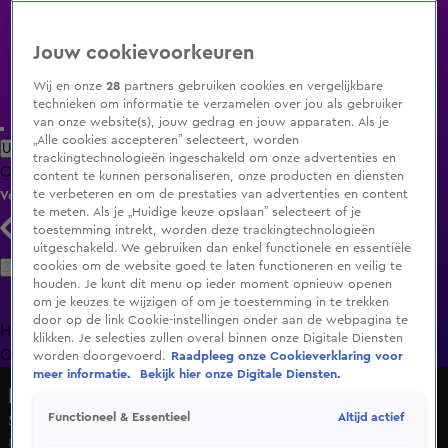
Jouw cookievoorkeuren
Wij en onze
28
partners gebruiken cookies en vergelijkbare
technieken om informatie te verzamelen over jou als gebruiker
van onze website(s), jouw gedrag en jouw apparaten. Als je
„Alle cookies accepteren” selecteert, worden
Uitzending Gemist
Populaire programma's
Zenders
Genres
trackingtechnologieën ingeschakeld om onze advertenties en
Clips
Films
Radio
Smart TV inlog
Shop
content te kunnen personaliseren, onze producten en diensten
te verbeteren en om de prestaties van advertenties en content
Volg KIJK
te meten. Als je „Huidige keuze opslaan” selecteert of je
toestemming intrekt, worden deze trackingtechnologieën
uitgeschakeld. We gebruiken dan enkel functionele en essentiële
Zoeken
cookies om de website goed te laten functioneren en veilig te
houden. Je kunt dit menu op ieder moment opnieuw openen
om je keuzes te wijzigen of om je toestemming in te trekken
door op de link Cookie-instellingen onder aan de webpagina te
Home
Uitzending Gemist
Programma's
De Bondgenoten
De
klikken. Je selecties zullen overal binnen onze Digitale Diensten
Oranjezomer
Livestreams
Shop
worden doorgevoerd.
Raadpleeg onze Cookieverklaring voor
meer informatie.
Bekijk hier onze Digitale Diensten.
Down the Road
Altijd actief
Functioneel & Essentieel
Seizoen 1, aflevering 5
8 feb 2022, 20:30