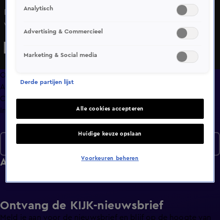
Analytisch
De groep vliegt in een helikopter helemaal naar Zeeland,
wat niet geheel probleemloos verloopt. Vervolgens
Advertising & Commercieel
verblijft de groep op een zeilschip waar ze als verrassing
verse oesters mogen eten, iets wat ze niet allemaal even
Marketing & Social media
lekker vinden. Op het strand mogen ze allemaal
paardrijden.
Overzicht
Derde partijen lijst
Afleveringen
Clips
Alle cookies accepteren
Info
Huidige keuze opslaan
Seizoen 1
Voorkeuren beheren
Afleveringen
Ontvang de KIJK-nieuwsbrief
Meld je aan voor de nieuwsbrief en blijf op de hoogte van