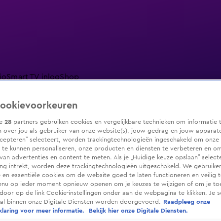
io
Smart TV inlog
Shop
ookievoorkeuren
ze
28
partners gebruiken cookies en vergelijkbare technieken om informatie 
 over jou als gebruiker van onze website(s), jouw gedrag en jouw apparaten.
ranjezomer
Livestreams
Shop
cepteren” selecteert, worden trackingtechnologieën ingeschakeld om onze 
 te kunnen personaliseren, onze producten en diensten te verbeteren en o
 van advertenties en content te meten. Als je „Huidige keuze opslaan” selecte
g intrekt, worden deze trackingtechnologieën uitgeschakeld. We gebruike
e en essentiële cookies om de website goed te laten functioneren en veilig 
enu op ieder moment opnieuw openen om je keuzes te wijzigen of om je t
 door op de link Cookie-instellingen onder aan de webpagina te klikken. Je s
ral binnen onze Digitale Diensten worden doorgevoerd.
Raadpleeg onze
laring voor meer informatie.
Bekijk hier onze Digitale Diensten.