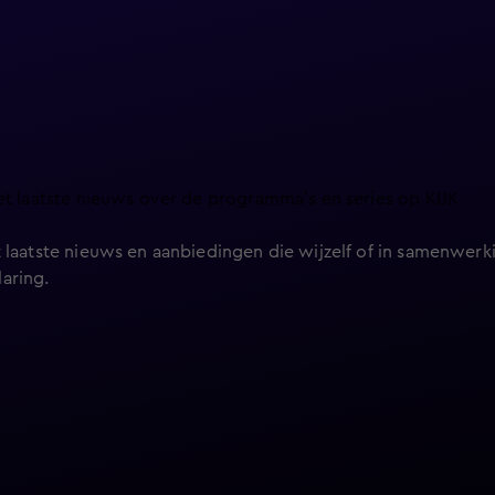
et laatste nieuws over de programma’s en series op KIJK.
 laatste nieuws en aanbiedingen die wijzelf of in samenwerki
laring
.