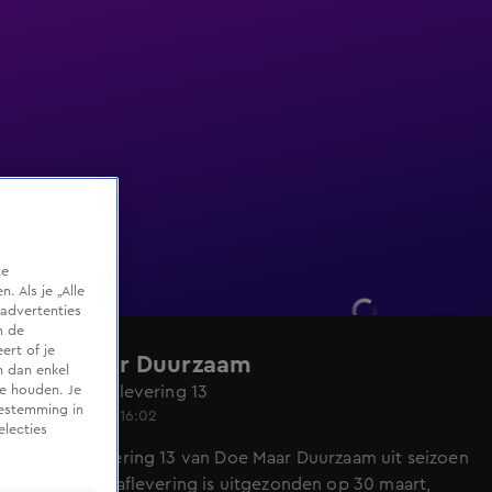
te
 Als je „Alle
advertenties
m de
ert of je
Doe Maar Duurzaam
n dan enkel
Seizoen 1, aflevering 13
te houden. Je
oestemming in
30 mrt 2024, 16:02
electies
Bekijk aflevering 13 van Doe Maar Duurzaam uit seizoen
1 hier. Deze aflevering is uitgezonden op 30 maart,