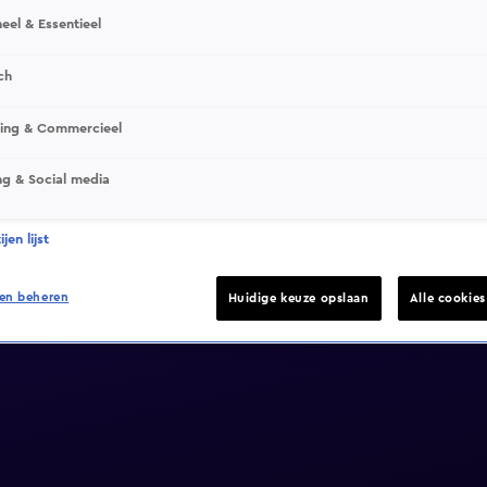
eel & Essentieel
ch
sing & Commercieel
ng & Social media
jen lijst
en beheren
Huidige keuze opslaan
Alle cookie