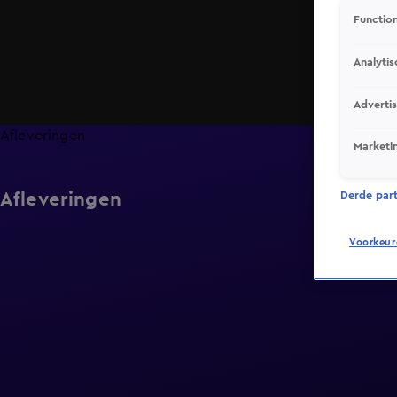
Function
Analytis
Adverti
Afleveringen
Marketi
Afleveringen
Derde parti
Voorkeur