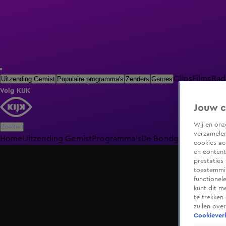
Clips
Films
Rad
Uitzending Gemist
Populaire programma's
Zenders
Genres
Volg KIJK
Jouw c
Wij en on
Zoeken
verzamelen
Home
Uitzending Gemist
Programma's
De Bondgenoten
De O
cookies ac
en content
prestaties
toestemmin
functionel
kunt dit m
te trekken
zullen ove
Cookieverk