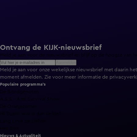
Ontvang de KIJK-nieuwsbrief
Meld je aan voor de nieuwsbrief en blijf op de hoogte van h
Aanmelden
Meld je aan voor onze wekelijkse nieuwsbrief met daarin het
moment afmelden. Zie voor meer informatie de
privacyverk
Populaire programma's
De Bondgenoten
A.S.S. - Anti Survival Show
De Oranjezomer
Mi Dushi: wat is dan liefde?
Lang Leve de Liefde
Het Blok
Nieuws & Actualiteit