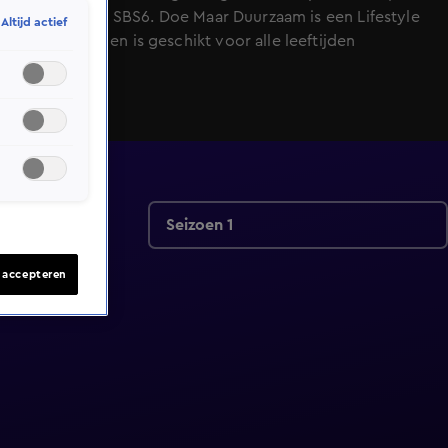
16:02 uur bij SBS6. Doe Maar Duurzaam is een Lifestyle
Altijd actief
programma en is geschikt voor alle leeftijden
Seizoen 1
s accepteren