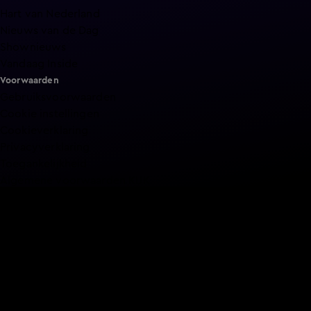
Hart van Nederland
Nieuws van de Dag
Shownieuws
Vandaag Inside
Voorwaarden
Gebruiksvoorwaarden
Cookie instellingen
Cookieverklaring
Privacyverklaring
Toegankelijkheid
Algemene voorwaarden KIJK
Service & Contact
Aanmelden voor een programma
Acties
Adverteren
Smart TV inlog
Over KIJK
Vacatures