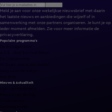
Aanmelden
Meld je aan voor onze wekelijkse nieuwsbrief met daarin
het laatste nieuws en aanbiedingen die wijzelf of in
samenwerking met onze partners organiseren. Je kunt je op
ieder moment afmelden. Zie voor meer informatie de
privacyverklaring
.
Populaire programma's
De Bondgenoten
A.S.S. - Anti Survival Show
De Oranjezomer
Mi Dushi: wat is dan liefde?
Lang Leve de Liefde
Het Blok
Nieuws & Actualiteit
Hart van Nederland
Nieuws van de Dag
Shownieuws
Vandaag Inside