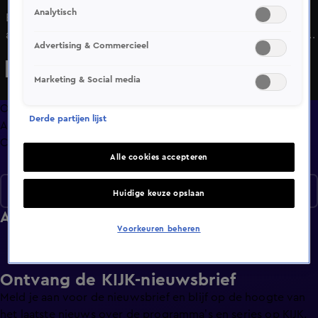
Analytisch
Elke dag peilt, ondervraagt en bediscussieren we de
actualiteit van de dag. Actuele stellingen, dagelijks gepeild
Advertising & Commercieel
door onderzoeksbureau Motivaction, vormen de basis. De
stellingen worden in de studio bediscussieerd door
Marketing & Social media
krachtige persoonlijkheden. Maar we geven vooral het
woord aan mensen uit de praktijk; de Nederlandse
Overzicht
Derde partijen lijst
werkvloer.
Afleveringen
Clips
Alle cookies accepteren
Seizoen 1
Huidige keuze opslaan
Afleveringen
Voorkeuren beheren
Ontvang de KIJK-nieuwsbrief
Meld je aan voor de nieuwsbrief en blijf op de hoogte van
het laatste nieuws over de programma’s en series op KIJK.