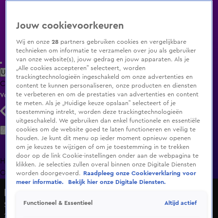
Jouw cookievoorkeuren
Wij en onze
28
partners gebruiken cookies en vergelijkbare
technieken om informatie te verzamelen over jou als gebruiker
van onze website(s), jouw gedrag en jouw apparaten. Als je
„Alle cookies accepteren” selecteert, worden
Uitzending Gemist
Populaire programma's
Zenders
Genres
trackingtechnologieën ingeschakeld om onze advertenties en
Clips
Films
Radio
Smart TV inlog
Shop
content te kunnen personaliseren, onze producten en diensten
te verbeteren en om de prestaties van advertenties en content
Volg KIJK
te meten. Als je „Huidige keuze opslaan” selecteert of je
toestemming intrekt, worden deze trackingtechnologieën
uitgeschakeld. We gebruiken dan enkel functionele en essentiële
Zoeken
cookies om de website goed te laten functioneren en veilig te
houden. Je kunt dit menu op ieder moment opnieuw openen
om je keuzes te wijzigen of om je toestemming in te trekken
door op de link Cookie-instellingen onder aan de webpagina te
Home
Uitzending Gemist
Programma's
De Bondgenoten
De
klikken. Je selecties zullen overal binnen onze Digitale Diensten
Oranjezomer
Livestreams
Shop
worden doorgevoerd.
Raadpleeg onze Cookieverklaring voor
meer informatie.
Bekijk hier onze Digitale Diensten.
Dit vindt Nederland
Altijd actief
Functioneel & Essentieel
Seizoen 1, aflevering 22
2 okt 2020, 18:30