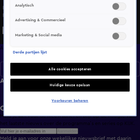
Analytisch
Bekijk aflevering 6 van Dierenpark Emmen: De Grote
Expeditie uit seizoen 1 hier. Deze aflevering is uitgezonden
Advertising & Commercieel
op 8 februari, 19:00 uur bij SBS9. Dierenpark Emmen: De
Grote Expeditie is een Lifestyle programma en is geschikt
Marketing & Social media
voor alle leeftijden
Afleveringen
Derde partijen lijst
Seizoen 1
Alle cookies accepteren
Afleveringen
Huidige keuze opslaan
Voorkeuren beheren
Ontvang de KIJK-nieuwsbrief
Meld je aan voor de nieuwsbrief en blijf op de hoogte van
het laatste nieuws over de programma’s en series op KIJK.
Aanmelden
Meld je aan voor onze wekelijkse nieuwsbrief met daarin