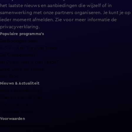
het laatste nieuws en aanbiedingen die wijzelf of in
samenwerking met onze partners organiseren. Je kunt je op
ieder moment afmelden. Zie voor meer informatie de
privacyverklaring
.
Populaire programma's
De Bondgenoten
A.S.S. - Anti Survival Show
De Oranjezomer
Mi Dushi: wat is dan liefde?
Lang Leve de Liefde
Het Blok
Nieuws & Actualiteit
Hart van Nederland
Nieuws van de Dag
Shownieuws
Vandaag Inside
Voorwaarden
Gebruiksvoorwaarden