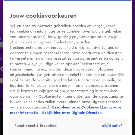
Jouw cookievoorkeuren
Wij en onze
29
partners gebruiken cookies en vergelijkbare
technieken om informatie te verzamelen over jou als gebruiker
van onze website(s), jouw gedrag en jouw apparaten. Als je
„Alle cookies accepteren” selecteert, worden
Uitzending Gemist
Populaire programma's
Zenders
Genres
trackingtechnologieën ingeschakeld om onze advertenties en
Clips
Films
Radio
Smart TV inlog
Shop
content te kunnen personaliseren, onze producten en diensten
te verbeteren en om de prestaties van advertenties en content
Volg KIJK
te meten. Als je „Huidige keuze opslaan” selecteert of je
toestemming intrekt, worden deze trackingtechnologieën
uitgeschakeld. We gebruiken dan enkel functionele en essentiële
Zoeken
cookies om de website goed te laten functioneren en veilig te
houden. Je kunt dit menu op ieder moment opnieuw openen
om je keuzes te wijzigen of om je toestemming in te trekken
door op de link Cookie-instellingen onder aan de webpagina te
Home
Uitzending Gemist
Programma's
De Bondgenoten
De
klikken. Je selecties zullen overal binnen onze Digitale Diensten
Oranjezomer
Livestreams
Shop
worden doorgevoerd.
Raadpleeg onze Cookieverklaring voor
meer informatie.
Bekijk hier onze Digitale Diensten.
Dierenpark Emmen: De Grote Expeditie
Altijd actief
Functioneel & Essentieel
Seizoen 1, aflevering 6
8 feb 2020, 19:00