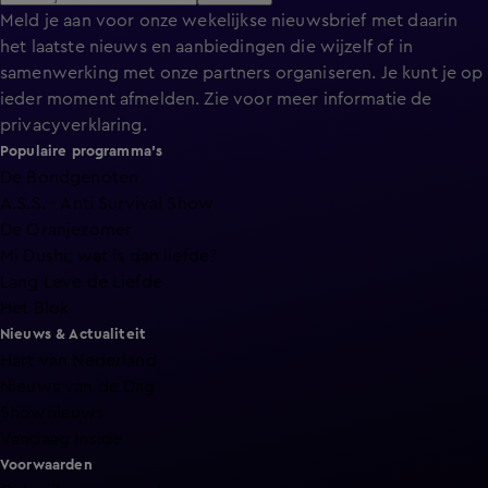
Meld je aan voor onze wekelijkse nieuwsbrief met daarin
het laatste nieuws en aanbiedingen die wijzelf of in
samenwerking met onze partners organiseren. Je kunt je op
ieder moment afmelden. Zie voor meer informatie de
privacyverklaring
.
Populaire programma's
De Bondgenoten
A.S.S. - Anti Survival Show
De Oranjezomer
Mi Dushi: wat is dan liefde?
Lang Leve de Liefde
Het Blok
Nieuws & Actualiteit
Hart van Nederland
Nieuws van de Dag
Shownieuws
Vandaag Inside
Voorwaarden