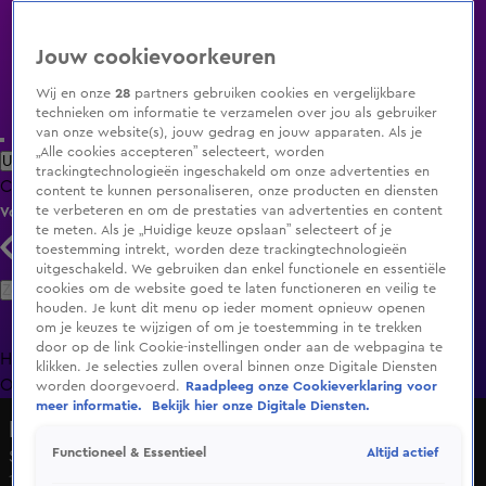
Jouw cookievoorkeuren
Wij en onze
28
partners gebruiken cookies en vergelijkbare
technieken om informatie te verzamelen over jou als gebruiker
van onze website(s), jouw gedrag en jouw apparaten. Als je
„Alle cookies accepteren” selecteert, worden
Uitzending Gemist
Populaire programma's
Zenders
Genres
trackingtechnologieën ingeschakeld om onze advertenties en
Clips
Films
Radio
Smart TV inlog
Shop
content te kunnen personaliseren, onze producten en diensten
te verbeteren en om de prestaties van advertenties en content
Volg KIJK
te meten. Als je „Huidige keuze opslaan” selecteert of je
toestemming intrekt, worden deze trackingtechnologieën
uitgeschakeld. We gebruiken dan enkel functionele en essentiële
Zoeken
cookies om de website goed te laten functioneren en veilig te
houden. Je kunt dit menu op ieder moment opnieuw openen
om je keuzes te wijzigen of om je toestemming in te trekken
door op de link Cookie-instellingen onder aan de webpagina te
Home
Uitzending Gemist
Programma's
De Bondgenoten
De
klikken. Je selecties zullen overal binnen onze Digitale Diensten
Oranjezomer
Livestreams
Shop
worden doorgevoerd.
Raadpleeg onze Cookieverklaring voor
meer informatie.
Bekijk hier onze Digitale Diensten.
Design Secrets
Altijd actief
Functioneel & Essentieel
Seizoen 3, aflevering 10
17 dec 2023, 16:55