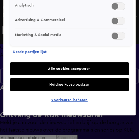
Analytisch
Bekijk aflevering 10 van Design Secrets uit seizoen 3 hier.
Deze aflevering is uitgezonden op 17 december, 16:55 uur
Advertising & Commercieel
bij SBS6. Design Secrets is een Lifestyle programma en is
geschikt voor alle leeftijden
Marketing & Social media
Overzicht
Derde partijen lijst
Afleveringen
Alle cookies accepteren
Seizoen 3
Huidige keuze opslaan
Afleveringen
Voorkeuren beheren
Ontvang de KIJK-nieuwsbrief
Meld je aan voor de nieuwsbrief en blijf op de hoogte van
het laatste nieuws over de programma’s en series op KIJK.
Aanmelden