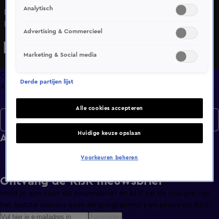
Analytisch
Bekijk aflevering 3 van Design Secrets uit seizoen 2 hier.
Deze aflevering is uitgezonden op 30 oktober, 17:01 uur bij
Advertising & Commercieel
SBS6. Design Secrets is een Lifestyle programma en is
geschikt voor alle leeftijden
Marketing & Social media
Overzicht
Derde partijen lijst
Afleveringen
Alle cookies accepteren
Seizoen 2
Huidige keuze opslaan
Afleveringen
Voorkeuren beheren
Ontvang de KIJK-nieuwsbrief
Meld je aan voor de nieuwsbrief en blijf op de hoogte van
het laatste nieuws over de programma’s en series op KIJK.
Aanmelden