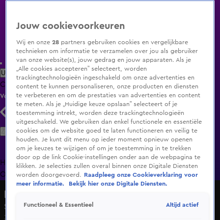
Jouw cookievoorkeuren
Wij en onze
28
partners gebruiken cookies en vergelijkbare
technieken om informatie te verzamelen over jou als gebruiker
van onze website(s), jouw gedrag en jouw apparaten. Als je
„Alle cookies accepteren” selecteert, worden
Uitzending Gemist
Populaire programma's
Zenders
Genres
trackingtechnologieën ingeschakeld om onze advertenties en
Clips
Films
Radio
Smart TV inlog
Shop
content te kunnen personaliseren, onze producten en diensten
te verbeteren en om de prestaties van advertenties en content
Volg KIJK
te meten. Als je „Huidige keuze opslaan” selecteert of je
toestemming intrekt, worden deze trackingtechnologieën
uitgeschakeld. We gebruiken dan enkel functionele en essentiële
Zoeken
cookies om de website goed te laten functioneren en veilig te
houden. Je kunt dit menu op ieder moment opnieuw openen
om je keuzes te wijzigen of om je toestemming in te trekken
door op de link Cookie-instellingen onder aan de webpagina te
Home
Uitzending Gemist
Programma's
De Bondgenoten
De
klikken. Je selecties zullen overal binnen onze Digitale Diensten
Oranjezomer
Livestreams
Shop
worden doorgevoerd.
Raadpleeg onze Cookieverklaring voor
meer informatie.
Bekijk hier onze Digitale Diensten.
Design Secrets
Altijd actief
Functioneel & Essentieel
Seizoen 2, aflevering 3
30 okt 2022, 17:01