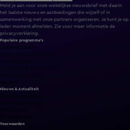
Meld je aan voor onze wekelijkse nieuwsbrief met daarin
het laatste nieuws en aanbiedingen die wijzelf of in
samenwerking met onze partners organiseren. Je kunt je op
ieder moment afmelden. Zie voor meer informatie de
privacyverklaring
.
Populaire programma's
De Bondgenoten
A.S.S. - Anti Survival Show
De Oranjezomer
Mi Dushi: wat is dan liefde?
Lang Leve de Liefde
Het Blok
Nieuws & Actualiteit
Hart van Nederland
Nieuws van de Dag
Shownieuws
Vandaag Inside
Voorwaarden