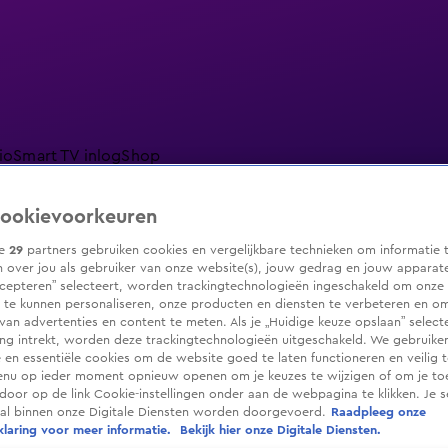
io
Smart TV inlog
Shop
ookievoorkeuren
ze
29
partners gebruiken cookies en vergelijkbare technieken om informatie 
 over jou als gebruiker van onze website(s), jouw gedrag en jouw apparaten.
ranjezomer
Livestreams
Shop
cepteren” selecteert, worden trackingtechnologieën ingeschakeld om onze 
 te kunnen personaliseren, onze producten en diensten te verbeteren en o
 van advertenties en content te meten. Als je „Huidige keuze opslaan” selecte
g intrekt, worden deze trackingtechnologieën uitgeschakeld. We gebruike
e en essentiële cookies om de website goed te laten functioneren en veilig 
enu op ieder moment opnieuw openen om je keuzes te wijzigen of om je t
 door op de link Cookie-instellingen onder aan de webpagina te klikken. Je s
ral binnen onze Digitale Diensten worden doorgevoerd.
Raadpleeg onze
laring voor meer informatie.
Bekijk hier onze Digitale Diensten.