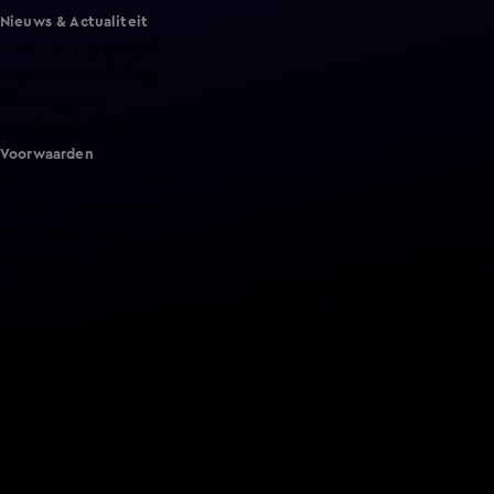
Nieuws & Actualiteit
Hart van Nederland
Nieuws van de Dag
Shownieuws
Vandaag Inside
Voorwaarden
Gebruiksvoorwaarden
Cookie instellingen
Cookieverklaring
Privacyverklaring
Toegankelijkheid
Algemene voorwaarden KIJK
Service & Contact
Aanmelden voor een programma
Acties
Adverteren
Smart TV inlog
Over KIJK