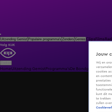
Clips
Films
Rad
Uitzending Gemist
Populaire programma's
Zenders
Genres
Volg KIJK
Jouw c
Wij en on
Zoeken
verzamelen
Home
Uitzending Gemist
Programma's
De Bondgenoten
De O
cookies ac
en content
prestaties
toestemmin
functionel
kunt dit m
te trekken
zullen ove
Cookieverk