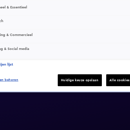
eel & Essentieel
ch
sing & Commercieel
ng & Social media
jen lijst
en beheren
Huidige keuze opslaan
Alle cookie