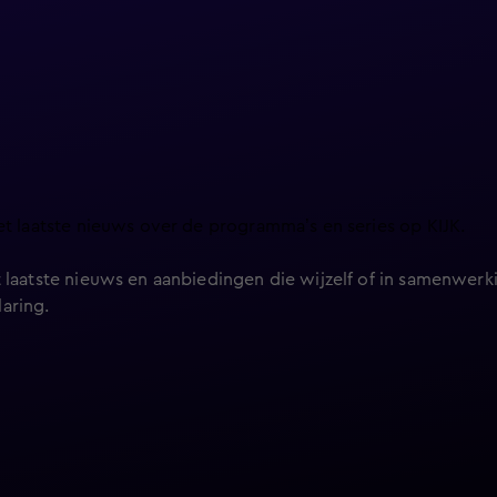
et laatste nieuws over de programma’s en series op KIJK.
 laatste nieuws en aanbiedingen die wijzelf of in samenwerki
laring
.