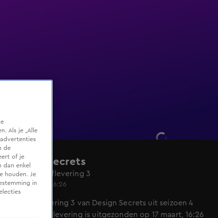
te
 Als je „Alle
advertenties
m de
ert of je
Design Secrets
n dan enkel
Seizoen 4, aflevering 3
te houden. Je
oestemming in
17 mrt 2024, 16:26
electies
Bekijk aflevering 3 van Design Secrets uit seizoen 4
hier. Deze aflevering is uitgezonden op 17 maart, 16:26