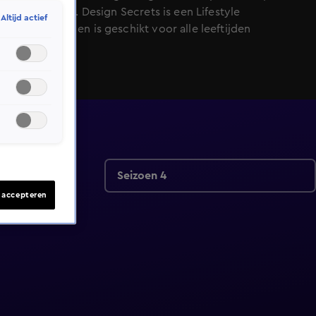
uur bij SBS6. Design Secrets is een Lifestyle
Altijd actief
programma en is geschikt voor alle leeftijden
Seizoen 4
s accepteren