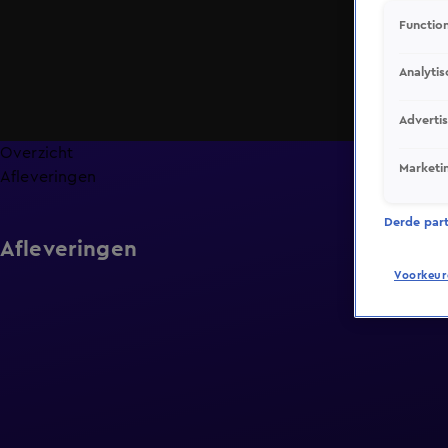
Function
Analytis
Adverti
Overzicht
Marketi
Afleveringen
Derde parti
Afleveringen
Voorkeur