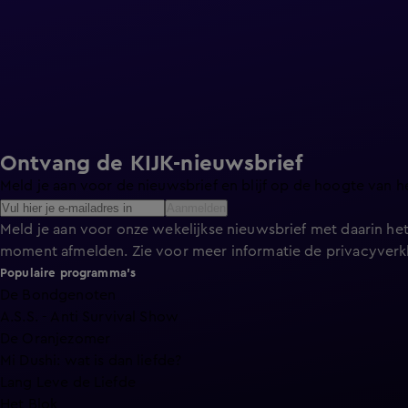
Ontvang de KIJK-nieuwsbrief
Meld je aan voor de nieuwsbrief en blijf op de hoogte van h
Aanmelden
Meld je aan voor onze wekelijkse nieuwsbrief met daarin het
moment afmelden. Zie voor meer informatie de
privacyverk
Populaire programma's
De Bondgenoten
A.S.S. - Anti Survival Show
De Oranjezomer
Mi Dushi: wat is dan liefde?
Lang Leve de Liefde
Het Blok