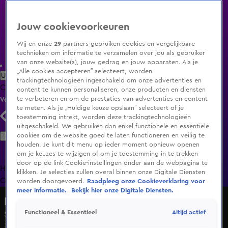
Jouw cookievoorkeuren
Wij en onze
29
partners gebruiken cookies en vergelijkbare
technieken om informatie te verzamelen over jou als gebruiker
van onze website(s), jouw gedrag en jouw apparaten. Als je
„Alle cookies accepteren” selecteert, worden
Uitzending Gemist
Populaire programma's
Zenders
Genres
trackingtechnologieën ingeschakeld om onze advertenties en
Clips
Films
Radio
Smart TV inlog
Shop
content te kunnen personaliseren, onze producten en diensten
te verbeteren en om de prestaties van advertenties en content
Volg KIJK
te meten. Als je „Huidige keuze opslaan” selecteert of je
toestemming intrekt, worden deze trackingtechnologieën
uitgeschakeld. We gebruiken dan enkel functionele en essentiële
Zoeken
cookies om de website goed te laten functioneren en veilig te
houden. Je kunt dit menu op ieder moment opnieuw openen
om je keuzes te wijzigen of om je toestemming in te trekken
door op de link Cookie-instellingen onder aan de webpagina te
Home
Uitzending Gemist
Programma's
De Bondgenoten
De
klikken. Je selecties zullen overal binnen onze Digitale Diensten
Oranjezomer
Livestreams
Shop
worden doorgevoerd.
Raadpleeg onze Cookieverklaring voor
meer informatie.
Bekijk hier onze Digitale Diensten.
Design Secrets
Altijd actief
Functioneel & Essentieel
Seizoen 3, aflevering 8
3 dec 2023, 17:01