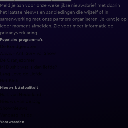
Meld je aan voor onze wekelijkse nieuwsbrief met daarin
het laatste nieuws en aanbiedingen die wijzelf of in
samenwerking met onze partners organiseren. Je kunt je op
ieder moment afmelden. Zie voor meer informatie de
privacyverklaring
.
Populaire programma's
De Bondgenoten
A.S.S. - Anti Survival Show
De Oranjezomer
Mi Dushi: wat is dan liefde?
Lang Leve de Liefde
Het Blok
Nieuws & Actualiteit
Hart van Nederland
Nieuws van de Dag
Shownieuws
Vandaag Inside
Voorwaarden