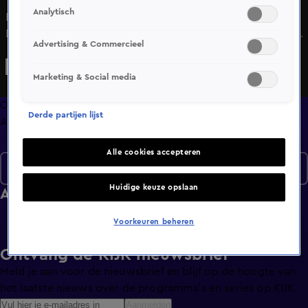
Analytisch
Bekijk aflevering 8 van Design Secrets uit seizoen 3 hier.
Deze aflevering is uitgezonden op 3 december, 17:01 uur
Advertising & Commercieel
bij SBS6. Design Secrets is een Lifestyle programma en is
geschikt voor alle leeftijden
Marketing & Social media
Overzicht
Derde partijen lijst
Afleveringen
Alle cookies accepteren
Seizoen 3
Huidige keuze opslaan
Afleveringen
Voorkeuren beheren
Ontvang de KIJK-nieuwsbrief
Meld je aan voor de nieuwsbrief en blijf op de hoogte van
het laatste nieuws over de programma’s en series op KIJK.
Aanmelden