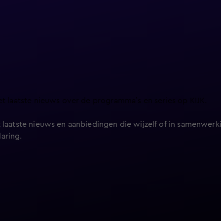
et laatste nieuws over de programma’s en series op KIJK.
 laatste nieuws en aanbiedingen die wijzelf of in samenwerki
laring
.