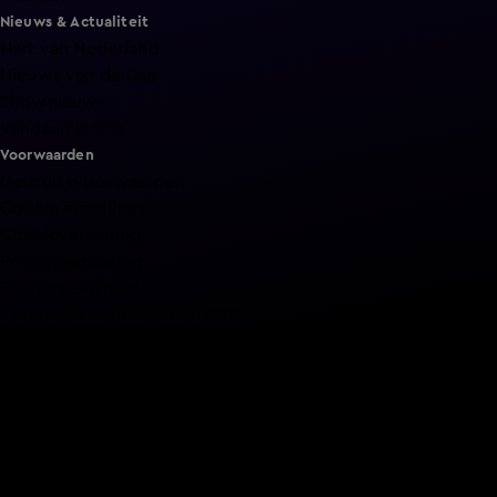
Nieuws & Actualiteit
Hart van Nederland
Nieuws van de Dag
Shownieuws
Vandaag Inside
Voorwaarden
Gebruiksvoorwaarden
Cookie instellingen
Cookieverklaring
Privacyverklaring
Toegankelijkheid
Algemene voorwaarden KIJK
Service & Contact
Aanmelden voor een programma
Acties
Adverteren
Smart TV inlog
Over KIJK