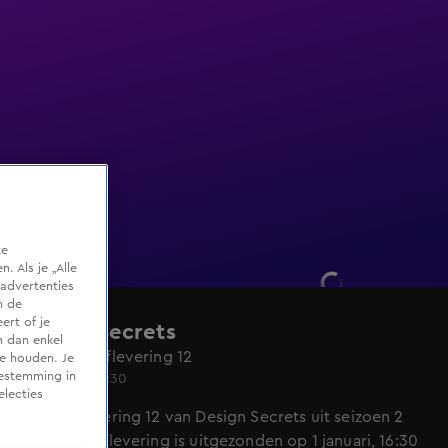
te
 Als je „Alle
advertenties
m de
ert of je
Design Secrets
n dan enkel
Seizoen 2, aflevering 12
te houden. Je
oestemming in
1 jan 2023, 16:30
electies
Bekijk aflevering 12 van Design Secrets uit seizoen 2
hier. Deze aflevering is uitgezonden op 1 januari, 16:30