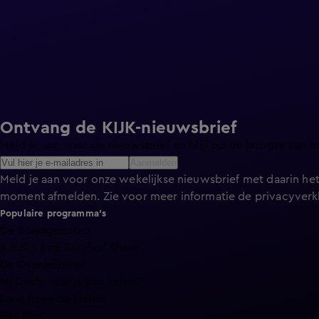
Ontvang de KIJK-nieuwsbrief
Meld je aan voor de nieuwsbrief en blijf op de hoogte van h
Aanmelden
Meld je aan voor onze wekelijkse nieuwsbrief met daarin het
moment afmelden. Zie voor meer informatie de
privacyverk
Populaire programma's
De Bondgenoten
A.S.S. - Anti Survival Show
De Oranjezomer
Mi Dushi: wat is dan liefde?
Lang Leve de Liefde
Het Blok