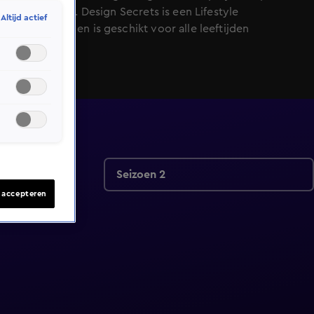
uur bij SBS6. Design Secrets is een Lifestyle
Altijd actief
programma en is geschikt voor alle leeftijden
Seizoen 2
s accepteren