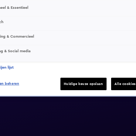
eel & Essentieel
ch
sing & Commercieel
ng & Social media
jen lijst
en beheren
Huidige keuze opslaan
Alle cookie