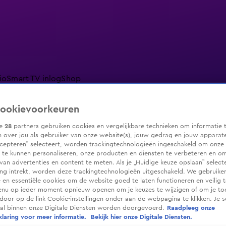
io
Smart TV inlog
Shop
ookievoorkeuren
ze
28
partners gebruiken cookies en vergelijkbare technieken om informatie 
 over jou als gebruiker van onze website(s), jouw gedrag en jouw apparaten.
ranjezomer
Livestreams
Shop
cepteren” selecteert, worden trackingtechnologieën ingeschakeld om onze 
 te kunnen personaliseren, onze producten en diensten te verbeteren en o
 van advertenties en content te meten. Als je „Huidige keuze opslaan” selecte
g intrekt, worden deze trackingtechnologieën uitgeschakeld. We gebruike
e en essentiële cookies om de website goed te laten functioneren en veilig 
enu op ieder moment opnieuw openen om je keuzes te wijzigen of om je t
 door op de link Cookie-instellingen onder aan de webpagina te klikken. Je s
ral binnen onze Digitale Diensten worden doorgevoerd.
Raadpleeg onze
laring voor meer informatie.
Bekijk hier onze Digitale Diensten.