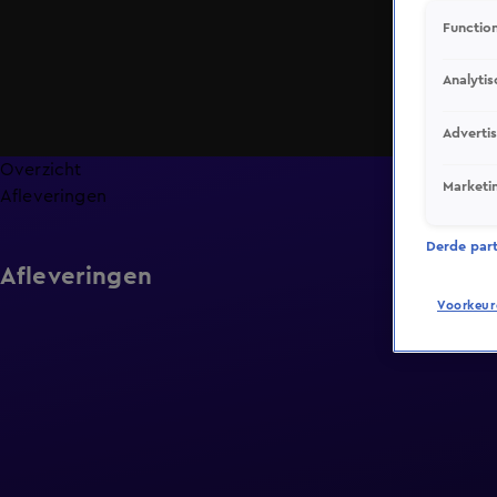
Function
Analytis
Adverti
Overzicht
Marketi
Afleveringen
Derde parti
Afleveringen
Voorkeur