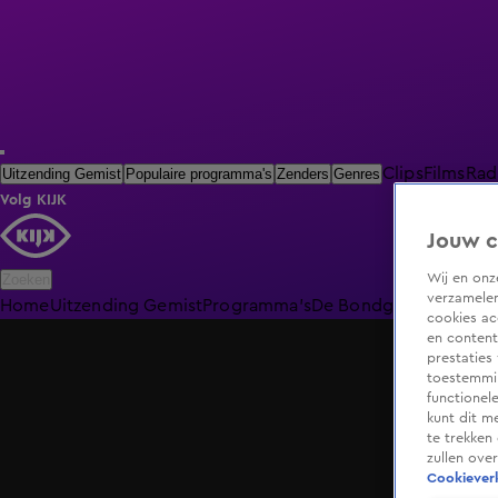
Clips
Films
Rad
Uitzending Gemist
Populaire programma's
Zenders
Genres
Volg KIJK
Jouw c
Wij en on
Zoeken
verzamelen
Home
Uitzending Gemist
Programma's
De Bondgenoten
De O
cookies ac
en content
prestaties
toestemmin
functionel
kunt dit m
te trekken
zullen ove
Cookieverk