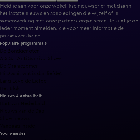
Meld je aan voor onze wekelijkse nieuwsbrief met daarin
het laatste nieuws en aanbiedingen die wijzelf of in
samenwerking met onze partners organiseren. Je kunt je op
ieder moment afmelden. Zie voor meer informatie de
privacyverklaring
.
Populaire programma's
De Bondgenoten
A.S.S. - Anti Survival Show
De Oranjezomer
Mi Dushi: wat is dan liefde?
Lang Leve de Liefde
Het Blok
Nieuws & Actualiteit
Hart van Nederland
Nieuws van de Dag
Shownieuws
Vandaag Inside
Voorwaarden