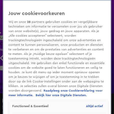
Jouw cookievoorkeuren
Wij en onze
28
partners gebruiken cookies en vergelijkbare
technieken om informatie te verzamelen over jou als gebruiker
van onze website(s), jouw gedrag en jouw apparaten. Als je
„Alle cookies accepteren” selecteert, worden
Uitzending Gemist
Populaire programma's
Zenders
Genres
trackingtechnologieën ingeschakeld om onze advertenties en
Clips
Films
Radio
Smart TV inlog
Shop
content te kunnen personaliseren, onze producten en diensten
te verbeteren en om de prestaties van advertenties en content
Volg KIJK
te meten. Als je „Huidige keuze opslaan” selecteert of je
toestemming intrekt, worden deze trackingtechnologieën
uitgeschakeld. We gebruiken dan enkel functionele en essentiële
Zoeken
cookies om de website goed te laten functioneren en veilig te
houden. Je kunt dit menu op ieder moment opnieuw openen
om je keuzes te wijzigen of om je toestemming in te trekken
door op de link Cookie-instellingen onder aan de webpagina te
Home
Uitzending Gemist
Programma's
De Bondgenoten
De
klikken. Je selecties zullen overal binnen onze Digitale Diensten
Oranjezomer
Livestreams
Shop
worden doorgevoerd.
Raadpleeg onze Cookieverklaring voor
meer informatie.
Bekijk hier onze Digitale Diensten.
Design Secrets
Altijd actief
Functioneel & Essentieel
Seizoen 4, aflevering 4
24 mrt 2024, 16:32