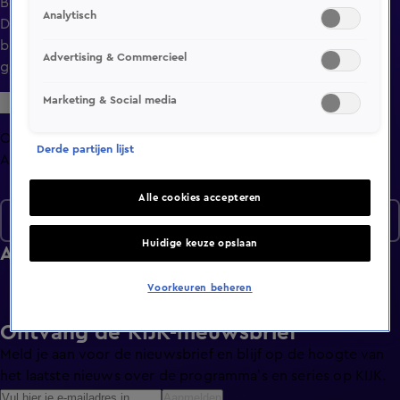
Bekijk aflevering 9 van Design Secrets uit seizoen 3 hier.
Analytisch
Deze aflevering is uitgezonden op 10 december, 16:56 uur
bij SBS6. Design Secrets is een Lifestyle programma en is
Advertising & Commercieel
geschikt voor alle leeftijden
Marketing & Social media
Overzicht
Derde partijen lijst
Afleveringen
Alle cookies accepteren
Seizoen 3
Huidige keuze opslaan
Afleveringen
Voorkeuren beheren
Ontvang de KIJK-nieuwsbrief
Meld je aan voor de nieuwsbrief en blijf op de hoogte van
het laatste nieuws over de programma’s en series op KIJK.
Aanmelden