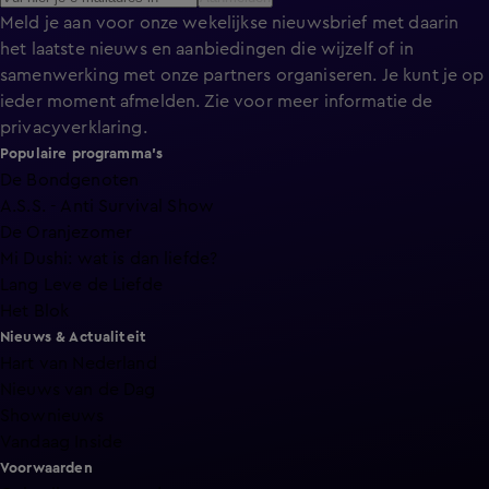
Meld je aan voor onze wekelijkse nieuwsbrief met daarin
het laatste nieuws en aanbiedingen die wijzelf of in
samenwerking met onze partners organiseren. Je kunt je op
ieder moment afmelden. Zie voor meer informatie de
privacyverklaring
.
Populaire programma's
De Bondgenoten
A.S.S. - Anti Survival Show
De Oranjezomer
Mi Dushi: wat is dan liefde?
Lang Leve de Liefde
Het Blok
Nieuws & Actualiteit
Hart van Nederland
Nieuws van de Dag
Shownieuws
Vandaag Inside
Voorwaarden