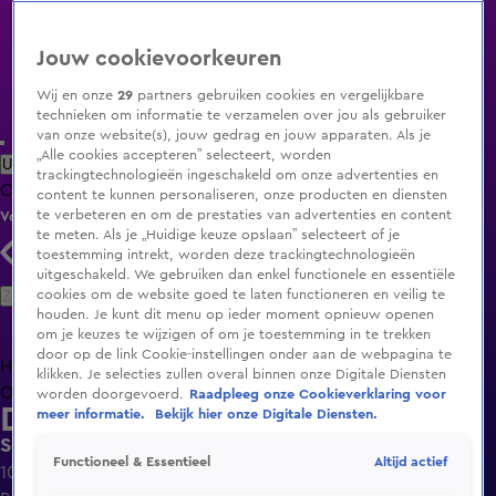
Jouw cookievoorkeuren
Wij en onze
29
partners gebruiken cookies en vergelijkbare
technieken om informatie te verzamelen over jou als gebruiker
van onze website(s), jouw gedrag en jouw apparaten. Als je
„Alle cookies accepteren” selecteert, worden
Uitzending Gemist
Populaire programma's
Zenders
Genres
trackingtechnologieën ingeschakeld om onze advertenties en
Clips
Films
Radio
Smart TV inlog
Shop
content te kunnen personaliseren, onze producten en diensten
te verbeteren en om de prestaties van advertenties en content
Volg KIJK
te meten. Als je „Huidige keuze opslaan” selecteert of je
toestemming intrekt, worden deze trackingtechnologieën
uitgeschakeld. We gebruiken dan enkel functionele en essentiële
Zoeken
cookies om de website goed te laten functioneren en veilig te
houden. Je kunt dit menu op ieder moment opnieuw openen
om je keuzes te wijzigen of om je toestemming in te trekken
door op de link Cookie-instellingen onder aan de webpagina te
Home
Uitzending Gemist
Programma's
De Bondgenoten
De
klikken. Je selecties zullen overal binnen onze Digitale Diensten
Oranjezomer
Livestreams
Shop
worden doorgevoerd.
Raadpleeg onze Cookieverklaring voor
Design Secrets
meer informatie.
Bekijk hier onze Digitale Diensten.
Seizoen 3, aflevering 9
Altijd actief
Functioneel & Essentieel
10 dec 2023, 16:56