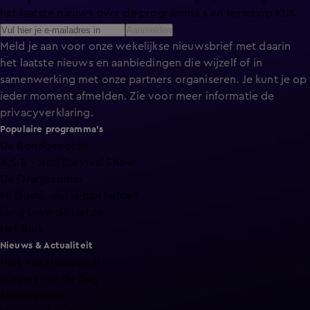
het laatste nieuws over de programma’s en series op KIJK.
Aanmelden
Meld je aan voor onze wekelijkse nieuwsbrief met daarin
het laatste nieuws en aanbiedingen die wijzelf of in
samenwerking met onze partners organiseren. Je kunt je op
ieder moment afmelden. Zie voor meer informatie de
privacyverklaring
.
Populaire programma's
De Bondgenoten
A.S.S. - Anti Survival Show
De Oranjezomer
Mi Dushi: wat is dan liefde?
Lang Leve de Liefde
Het Blok
Nieuws & Actualiteit
Hart van Nederland
Nieuws van de Dag
Shownieuws