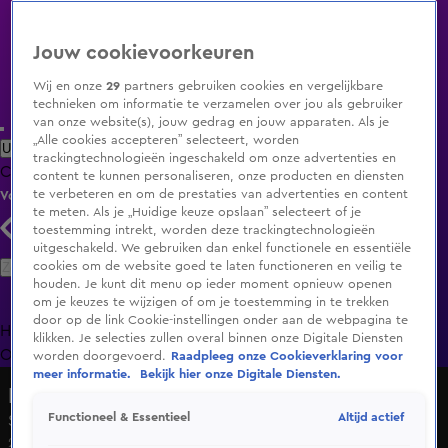
Jouw cookievoorkeuren
Wij en onze
29
partners gebruiken cookies en vergelijkbare
technieken om informatie te verzamelen over jou als gebruiker
van onze website(s), jouw gedrag en jouw apparaten. Als je
„Alle cookies accepteren” selecteert, worden
Uitzending Gemist
Populaire programma's
Zenders
Genres
trackingtechnologieën ingeschakeld om onze advertenties en
Clips
Films
Radio
Smart TV inlog
Shop
content te kunnen personaliseren, onze producten en diensten
te verbeteren en om de prestaties van advertenties en content
Volg KIJK
te meten. Als je „Huidige keuze opslaan” selecteert of je
toestemming intrekt, worden deze trackingtechnologieën
uitgeschakeld. We gebruiken dan enkel functionele en essentiële
Zoeken
cookies om de website goed te laten functioneren en veilig te
houden. Je kunt dit menu op ieder moment opnieuw openen
om je keuzes te wijzigen of om je toestemming in te trekken
door op de link Cookie-instellingen onder aan de webpagina te
Home
Uitzending Gemist
Programma's
De Bondgenoten
De
klikken. Je selecties zullen overal binnen onze Digitale Diensten
Oranjezomer
Livestreams
Shop
worden doorgevoerd.
Raadpleeg onze Cookieverklaring voor
meer informatie.
Bekijk hier onze Digitale Diensten.
De Wereld van de Marechaussee
Altijd actief
Functioneel & Essentieel
Seizoen 1, aflevering 2
20 jan 2023, 22:26