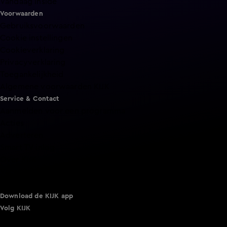
Vandaag Inside
Voorwaarden
Gebruiksvoorwaarden
Cookie instellingen
Cookieverklaring
Privacyverklaring
Toegankelijkheid
Algemene voorwaarden KIJK
Service & Contact
Aanmelden voor een programma
Acties
Adverteren
Smart TV inlog
Over KIJK
Vacatures
Klantenservice
Download de KIJK app
Volg KIJK
©
2026 Talpa Network. Alle rechten voorbehouden. Geen