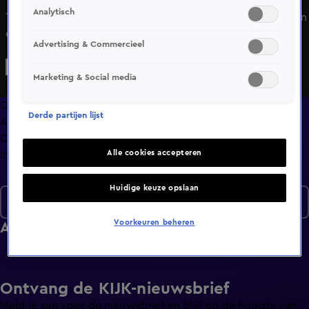
Analytisch
Twee verstekelingen worden aangetroffen op het roer van
een containerschip voor de kust van Bonaire, een flinke
Advertising & Commercieel
cocaïnevangst op luchthaven Schiphol en frustratie bij een
bestuurder die tegen de lamp loopt bij een controle aan
Marketing & Social media
de Nederlands/Belgische grens.
Overzicht
Derde partijen lijst
Afleveringen
Clips
Alle cookies accepteren
Info
Huidige keuze opslaan
Seizoen 1
Voorkeuren beheren
Afleveringen
Ontvang de KIJK-nieuwsbrief
Meld je aan voor de nieuwsbrief en blijf op de hoogte van