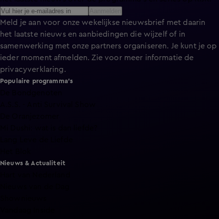
Aanmelden
Meld je aan voor onze wekelijkse nieuwsbrief met daarin
het laatste nieuws en aanbiedingen die wijzelf of in
samenwerking met onze partners organiseren. Je kunt je op
ieder moment afmelden. Zie voor meer informatie de
privacyverklaring
.
Populaire programma's
De Bondgenoten
A.S.S. - Anti Survival Show
De Oranjezomer
Mi Dushi: wat is dan liefde?
Lang Leve de Liefde
Het Blok
Nieuws & Actualiteit
Hart van Nederland
Nieuws van de Dag
Shownieuws
Vandaag Inside