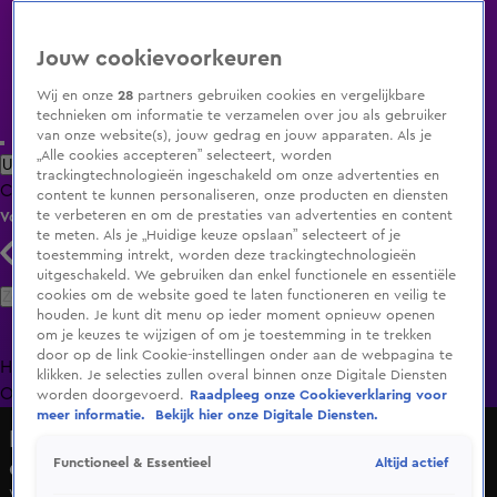
Jouw cookievoorkeuren
Wij en onze
28
partners gebruiken cookies en vergelijkbare
technieken om informatie te verzamelen over jou als gebruiker
van onze website(s), jouw gedrag en jouw apparaten. Als je
„Alle cookies accepteren” selecteert, worden
Uitzending Gemist
Populaire programma's
Zenders
Genres
trackingtechnologieën ingeschakeld om onze advertenties en
Clips
Films
Radio
Smart TV inlog
Shop
content te kunnen personaliseren, onze producten en diensten
te verbeteren en om de prestaties van advertenties en content
Volg KIJK
te meten. Als je „Huidige keuze opslaan” selecteert of je
toestemming intrekt, worden deze trackingtechnologieën
uitgeschakeld. We gebruiken dan enkel functionele en essentiële
Zoeken
cookies om de website goed te laten functioneren en veilig te
houden. Je kunt dit menu op ieder moment opnieuw openen
om je keuzes te wijzigen of om je toestemming in te trekken
door op de link Cookie-instellingen onder aan de webpagina te
Home
Uitzending Gemist
Programma's
De Bondgenoten
De
klikken. Je selecties zullen overal binnen onze Digitale Diensten
Oranjezomer
Livestreams
Shop
worden doorgevoerd.
Raadpleeg onze Cookieverklaring voor
meer informatie.
Bekijk hier onze Digitale Diensten.
De weddingplanners: van chaos naar
champagne
Altijd actief
Functioneel & Essentieel
Vivian heeft een bijzondere act laten invliegen