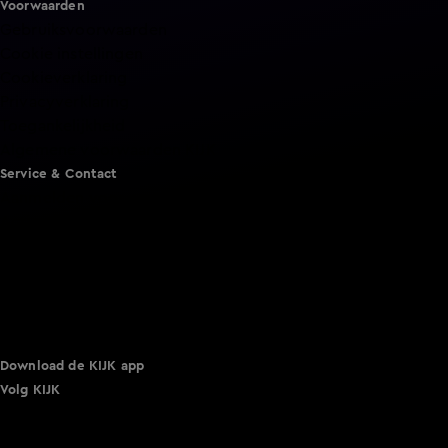
Voorwaarden
Gebruiksvoorwaarden
Cookie instellingen
Cookieverklaring
Privacyverklaring
Toegankelijkheid
Algemene voorwaarden KIJK
Service & Contact
Aanmelden voor een programma
Acties
Adverteren
Smart TV inlog
Over KIJK
Vacatures
Klantenservice
Download de KIJK app
Volg KIJK
©
2026 Talpa Network. Alle rechten voorbehouden. Geen
tekst- en datamining.