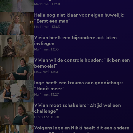
Ma 11 mei, 13:48
Hella nog niet klaar voor eigen huwelijk:
0:18
“Eerst een man”
Ma 11 mei, 13:43
Vivian heeft een bijzondere act laten
1:05
invliegen
Ma 4 mei, 13:35
Vivian wil de controle houden: “Ik ben een
0:26
bemoeial”
Ma 4 mei, 13:31
Inge heeft een trauma aan goodiebags:
0:47
“Nooit meer”
Ma 4 mei, 13:27
Vivian moet schakelen: “Altijd wel een
0:33
challenge”
Di 28 apr, 15:38
Volgens Inge en Nikki heeft dit een andere
0:33