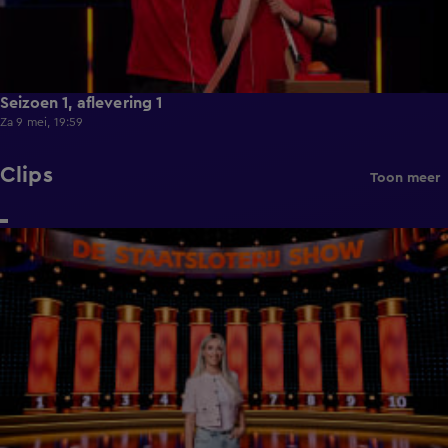
Seizoen 1, aflevering 1
Za 9 mei, 19:59
Clips
Toon meer
0:28