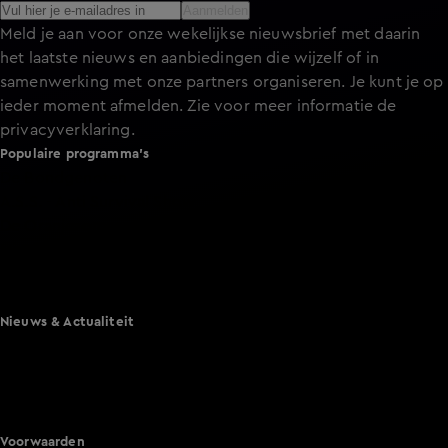
Aanmelden
Meld je aan voor onze wekelijkse nieuwsbrief met daarin
het laatste nieuws en aanbiedingen die wijzelf of in
samenwerking met onze partners organiseren. Je kunt je op
ieder moment afmelden. Zie voor meer informatie de
privacyverklaring
.
Populaire programma's
De Bondgenoten
A.S.S. - Anti Survival Show
De Oranjezomer
Mi Dushi: wat is dan liefde?
Lang Leve de Liefde
Het Blok
Nieuws & Actualiteit
Hart van Nederland
Nieuws van de Dag
Shownieuws
Vandaag Inside
Voorwaarden