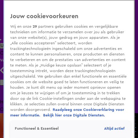
Jouw cookievoorkeuren
Wij en onze
29
partners gebruiken cookies en vergelijkbare
technieken om informatie te verzamelen over jou als gebruiker
van onze website(s), jouw gedrag en jouw apparaten. Als je
„Alle cookies accepteren” selecteert, worden
Uitzending Gemist
Populaire programma's
Zenders
Genres
trackingtechnologieën ingeschakeld om onze advertenties en
Clips
Films
Radio
Smart TV inlog
Shop
content te kunnen personaliseren, onze producten en diensten
te verbeteren en om de prestaties van advertenties en content
Volg KIJK
te meten. Als je „Huidige keuze opslaan” selecteert of je
toestemming intrekt, worden deze trackingtechnologieën
uitgeschakeld. We gebruiken dan enkel functionele en essentiële
Zoeken
cookies om de website goed te laten functioneren en veilig te
houden. Je kunt dit menu op ieder moment opnieuw openen
om je keuzes te wijzigen of om je toestemming in te trekken
door op de link Cookie-instellingen onder aan de webpagina te
Home
Uitzending Gemist
Programma's
De Bondgenoten
De
klikken. Je selecties zullen overal binnen onze Digitale Diensten
Oranjezomer
Livestreams
Shop
worden doorgevoerd.
Raadpleeg onze Cookieverklaring voor
meer informatie.
Bekijk hier onze Digitale Diensten.
Altijd actief
Functioneel & Essentieel