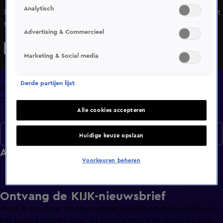
Analytisch
Hans heeft Karin weten te overtuigen om alvast een chalet
te bestellen. Met dit voorbeeldhuisje hopen ze de
Advertising & Commercieel
overheid enthousiast te maken. Door een staking in de
haven komt het bestelde chalet niet op tijd voor de
Marketing & Social media
geplande open dag. Daarom heeft Hans zelf hout gehaald
en het huisje begint inmiddels vorm te krijgen. Maar grond
Overzicht
Derde partijen lijst
is er nog steeds niet..
Afleveringen
Clips
Alle cookies accepteren
Seizoen 1
Huidige keuze opslaan
Afleveringen
Voorkeuren beheren
Ontvang de KIJK-nieuwsbrief
Meld je aan voor de nieuwsbrief en blijf op de hoogte van
het laatste nieuws over de programma’s en series op KIJK.