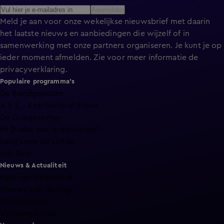
Aanmelden
Meld je aan voor onze wekelijkse nieuwsbrief met daarin
het laatste nieuws en aanbiedingen die wijzelf of in
samenwerking met onze partners organiseren. Je kunt je op
ieder moment afmelden. Zie voor meer informatie de
privacyverklaring
.
Populaire programma's
De Bondgenoten
A.S.S. - Anti Survival Show
De Oranjezomer
Mi Dushi: wat is dan liefde?
Lang Leve de Liefde
Het Blok
Nieuws & Actualiteit
Hart van Nederland
Nieuws van de Dag
Shownieuws
Vandaag Inside