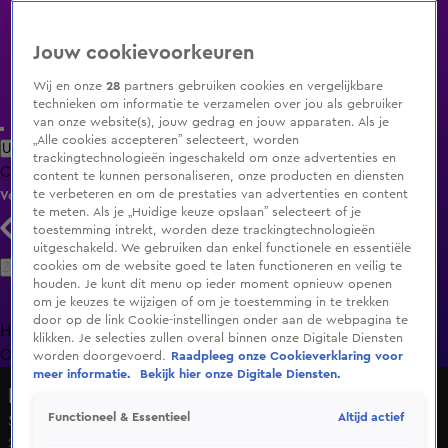
Jouw cookievoorkeuren
Wij en onze
28
partners gebruiken cookies en vergelijkbare
technieken om informatie te verzamelen over jou als gebruiker
van onze website(s), jouw gedrag en jouw apparaten. Als je
„Alle cookies accepteren” selecteert, worden
Uitzending Gemist
Populaire programma's
Zenders
Genres
trackingtechnologieën ingeschakeld om onze advertenties en
Clips
Films
Radio
Smart TV inlog
Shop
content te kunnen personaliseren, onze producten en diensten
te verbeteren en om de prestaties van advertenties en content
Volg KIJK
te meten. Als je „Huidige keuze opslaan” selecteert of je
toestemming intrekt, worden deze trackingtechnologieën
uitgeschakeld. We gebruiken dan enkel functionele en essentiële
Zoeken
cookies om de website goed te laten functioneren en veilig te
houden. Je kunt dit menu op ieder moment opnieuw openen
om je keuzes te wijzigen of om je toestemming in te trekken
door op de link Cookie-instellingen onder aan de webpagina te
Home
Uitzending Gemist
Programma's
De Bondgenoten
De
klikken. Je selecties zullen overal binnen onze Digitale Diensten
Oranjezomer
Livestreams
Shop
worden doorgevoerd.
Raadpleeg onze Cookieverklaring voor
meer informatie.
Bekijk hier onze Digitale Diensten.
De Scheetjes
Altijd actief
Functioneel & Essentieel
Seizoen 1, aflevering 4
25 jan 2020, 23:25