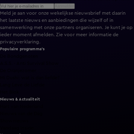
Aanmelden
Meld je aan voor onze wekelijkse nieuwsbrief met daarin
het laatste nieuws en aanbiedingen die wijzelf of in
samenwerking met onze partners organiseren. Je kunt je op
ieder moment afmelden. Zie voor meer informatie de
privacyverklaring
.
Populaire programma's
De Bondgenoten
A.S.S. - Anti Survival Show
De Oranjezomer
Mi Dushi: wat is dan liefde?
Lang Leve de Liefde
Het Blok
Nieuws & Actualiteit
Hart van Nederland
Nieuws van de Dag
Shownieuws
Vandaag Inside