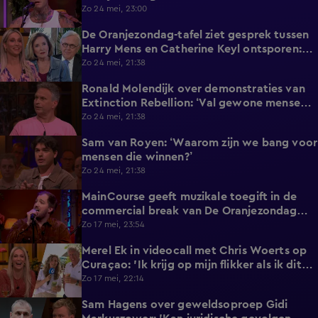
Zo 24 mei, 23:00
De Oranjezondag-tafel ziet gesprek tussen
2:04
Harry Mens en Catherine Keyl ontsporen:
‘Culttelevisie!’
Zo 24 mei, 21:38
Ronald Molendijk over demonstraties van
1:10
Extinction Rebellion: ‘Val gewone mensen
er niet mee lastig!’
Zo 24 mei, 21:38
Sam van Royen: ‘Waarom zijn we bang voor
0:57
mensen die winnen?’
Zo 24 mei, 21:38
MainCourse geeft muzikale toegift in de
3:24
commercial break van De Oranjezondag
met 'Juliet'
Zo 17 mei, 23:54
Merel Ek in videocall met Chris Woerts op
3:19
Curaçao: 'Ik krijg op mijn flikker als ik dit
laat zien!'
Zo 17 mei, 22:14
Sam Hagens over geweldsoproep Gidi
8:40