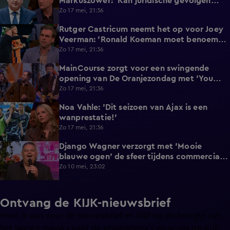
Markuszower: 'Kan juridische gevolgen
hebben'
Zo 17 mei, 21:36
Rutger Castricum neemt het op voor Joey
1:51
Veerman: 'Ronald Koeman moet benoemen
wat het is!'
Zo 17 mei, 21:36
MainCourse zorgt voor een swingende
1:48
opening van De Oranjezondag met 'You
Win Again'
Zo 17 mei, 21:36
Noa Vahle: 'Dit seizoen van Ajax is een
1:37
wanprestatie!'
Zo 17 mei, 21:36
Django Wagner verzorgt met 'Mooie
3:22
blauwe ogen' de sfeer tijdens commercial
break van De Oranjezondag
Zo 10 mei, 23:02
Ontvang de KIJK-nieuwsbrief
Meld je aan voor de nieuwsbrief en blijf op de hoogte van
het laatste nieuws over de programma’s en series op KIJK.