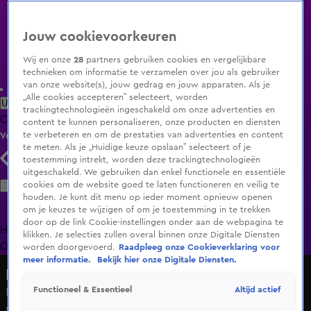
Jouw cookievoorkeuren
Wij en onze
28
partners gebruiken cookies en vergelijkbare
technieken om informatie te verzamelen over jou als gebruiker
van onze website(s), jouw gedrag en jouw apparaten. Als je
„Alle cookies accepteren” selecteert, worden
Uitzending Gemist
Populaire programma's
Zenders
Genres
trackingtechnologieën ingeschakeld om onze advertenties en
Clips
Films
Radio
Smart TV inlog
Shop
content te kunnen personaliseren, onze producten en diensten
te verbeteren en om de prestaties van advertenties en content
Volg KIJK
te meten. Als je „Huidige keuze opslaan” selecteert of je
toestemming intrekt, worden deze trackingtechnologieën
uitgeschakeld. We gebruiken dan enkel functionele en essentiële
Zoeken
cookies om de website goed te laten functioneren en veilig te
houden. Je kunt dit menu op ieder moment opnieuw openen
om je keuzes te wijzigen of om je toestemming in te trekken
door op de link Cookie-instellingen onder aan de webpagina te
Home
Uitzending Gemist
Programma's
De Bondgenoten
De
klikken. Je selecties zullen overal binnen onze Digitale Diensten
Oranjezomer
Livestreams
Shop
worden doorgevoerd.
Raadpleeg onze Cookieverklaring voor
meer informatie.
Bekijk hier onze Digitale Diensten.
De Oranjezondag
Altijd actief
Functioneel & Essentieel
Rutger Castricum onthult uitspraak Ali B: 'Ik ga sowieso
niet zitten voor wat ik niet gedaan heb'