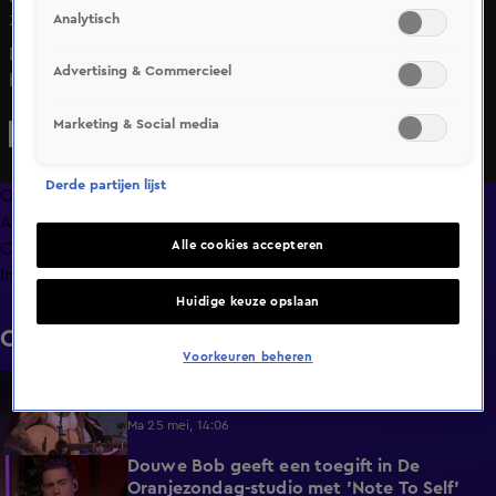
Analytisch
Zo 3 mei, 21:35
De Oranjezondag-tafel blikt vooruit op de uitspraak van
Advertising & Commercieel
het hof in de strafzaak tegen Ali B.
Marketing & Social media
Derde partijen lijst
Overzicht
Afleveringen
Alle cookies accepteren
Clips
Info
Huidige keuze opslaan
Clips
Voorkeuren beheren
Douwe Bob opent De Oranjezondag met
1:44
'All 4 One'
Ma 25 mei, 14:06
Douwe Bob geeft een toegift in De
3:24
Oranjezondag-studio met 'Note To Self'