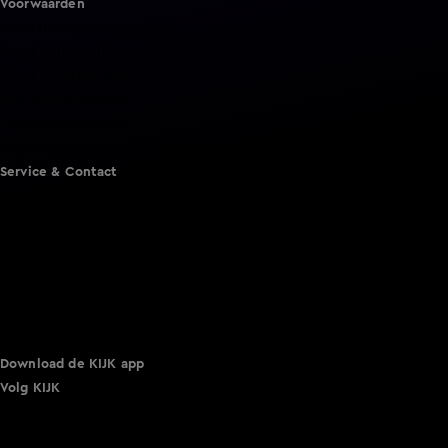
Voorwaarden
Gebruiksvoorwaarden
Cookie instellingen
Cookieverklaring
Privacyverklaring
Toegankelijkheid
Algemene voorwaarden KIJK
Service & Contact
Aanmelden voor een programma
Acties
Adverteren
Smart TV inlog
Over KIJK
Vacatures
Klantenservice
Download de KIJK app
Volg KIJK
©
2026 Talpa Network. Alle rechten voorbehouden. Geen
tekst- en datamining.