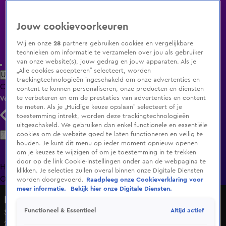
Jouw cookievoorkeuren
Wij en onze
28
partners gebruiken cookies en vergelijkbare
technieken om informatie te verzamelen over jou als gebruiker
van onze website(s), jouw gedrag en jouw apparaten. Als je
„Alle cookies accepteren” selecteert, worden
Uitzending Gemist
Populaire programma's
Zenders
Genres
trackingtechnologieën ingeschakeld om onze advertenties en
Clips
Films
Radio
Smart TV inlog
Shop
content te kunnen personaliseren, onze producten en diensten
te verbeteren en om de prestaties van advertenties en content
Volg KIJK
te meten. Als je „Huidige keuze opslaan” selecteert of je
toestemming intrekt, worden deze trackingtechnologieën
uitgeschakeld. We gebruiken dan enkel functionele en essentiële
Zoeken
cookies om de website goed te laten functioneren en veilig te
houden. Je kunt dit menu op ieder moment opnieuw openen
om je keuzes te wijzigen of om je toestemming in te trekken
door op de link Cookie-instellingen onder aan de webpagina te
Home
Uitzending Gemist
Programma's
De Bondgenoten
De
klikken. Je selecties zullen overal binnen onze Digitale Diensten
Oranjezomer
Livestreams
Shop
worden doorgevoerd.
Raadpleeg onze Cookieverklaring voor
meer informatie.
Bekijk hier onze Digitale Diensten.
De Oranjezomer
Altijd actief
Functioneel & Essentieel
Seizoen 1, aflevering 35
27 juni 2021, 22:55