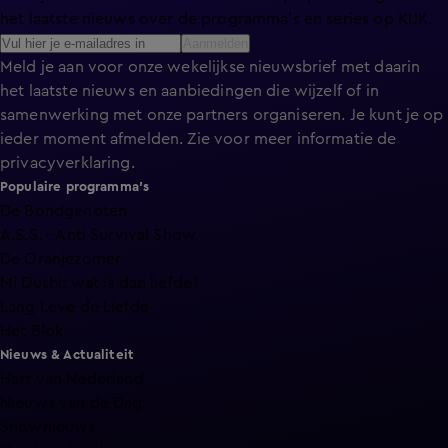
het laatste nieuws over de programma’s en series op KIJK.
Aanmelden
Meld je aan voor onze wekelijkse nieuwsbrief met daarin
het laatste nieuws en aanbiedingen die wijzelf of in
samenwerking met onze partners organiseren. Je kunt je op
ieder moment afmelden. Zie voor meer informatie de
privacyverklaring
.
Populaire programma's
De Bondgenoten
A.S.S. - Anti Survival Show
De Oranjezomer
Mi Dushi: wat is dan liefde?
Lang Leve de Liefde
Het Blok
Nieuws & Actualiteit
Hart van Nederland
Nieuws van de Dag
Shownieuws