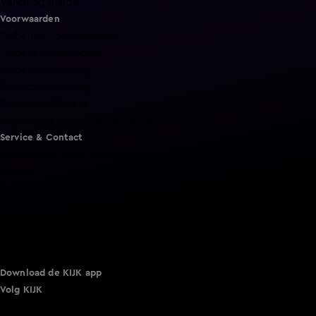
Vandaag Inside
Voorwaarden
Gebruiksvoorwaarden
Cookie instellingen
Cookieverklaring
Privacyverklaring
Toegankelijkheid
Algemene voorwaarden KIJK
Service & Contact
Aanmelden voor een programma
Acties
Adverteren
Smart TV inlog
Over KIJK
Vacatures
Klantenservice
Download de KIJK app
Volg KIJK
©
2026 Talpa Network. Alle rechten voorbehouden. Geen