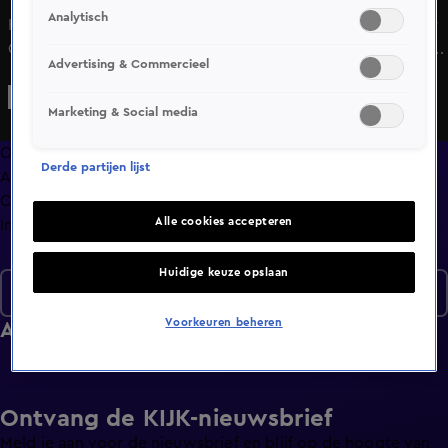
Analytisch
Hélène Hendriks, Dyantha Brooks, Theo Janssen en Rutger
Castricum bespreken de actualiteit: het ontslag van Robin
Advertising & Commercieel
van Persie, waarom Van Nistelrooij later aansloot bij Oranje
en het gedrag van Trump.
Marketing & Social media
Overzicht
Derde partijen lijst
Afleveringen
Clips
Alle cookies accepteren
Info
Huidige keuze opslaan
Seizoen 6
Voorkeuren beheren
Afleveringen
Ontvang de KIJK-nieuwsbrief
Meld je aan voor de nieuwsbrief en blijf op de hoogte van