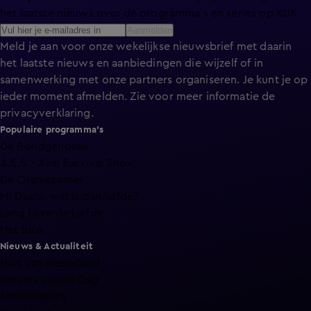
het laatste nieuws over de programma’s en series op KIJK.
Aanmelden
Meld je aan voor onze wekelijkse nieuwsbrief met daarin
het laatste nieuws en aanbiedingen die wijzelf of in
samenwerking met onze partners organiseren. Je kunt je op
ieder moment afmelden. Zie voor meer informatie de
privacyverklaring
.
Populaire programma's
De Bondgenoten
A.S.S. - Anti Survival Show
De Oranjezomer
Mi Dushi: wat is dan liefde?
Lang Leve de Liefde
Het Blok
Nieuws & Actualiteit
Hart van Nederland
Nieuws van de Dag
Shownieuws