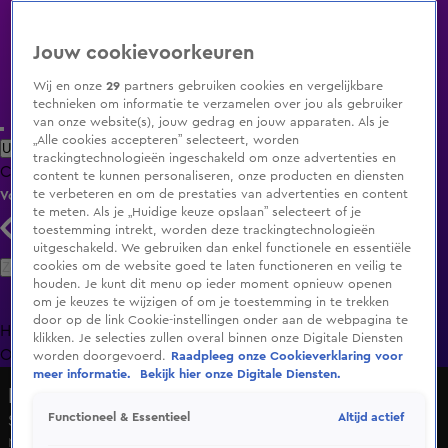
Jouw cookievoorkeuren
Wij en onze
29
partners gebruiken cookies en vergelijkbare
technieken om informatie te verzamelen over jou als gebruiker
van onze website(s), jouw gedrag en jouw apparaten. Als je
„Alle cookies accepteren” selecteert, worden
Uitzending Gemist
Populaire programma's
Zenders
Genres
trackingtechnologieën ingeschakeld om onze advertenties en
Clips
Films
Radio
Smart TV inlog
Shop
content te kunnen personaliseren, onze producten en diensten
te verbeteren en om de prestaties van advertenties en content
Volg KIJK
te meten. Als je „Huidige keuze opslaan” selecteert of je
toestemming intrekt, worden deze trackingtechnologieën
uitgeschakeld. We gebruiken dan enkel functionele en essentiële
Zoeken
cookies om de website goed te laten functioneren en veilig te
houden. Je kunt dit menu op ieder moment opnieuw openen
om je keuzes te wijzigen of om je toestemming in te trekken
door op de link Cookie-instellingen onder aan de webpagina te
Home
Uitzending Gemist
Programma's
De Bondgenoten
De
klikken. Je selecties zullen overal binnen onze Digitale Diensten
Oranjezomer
Livestreams
Shop
worden doorgevoerd.
Raadpleeg onze Cookieverklaring voor
meer informatie.
Bekijk hier onze Digitale Diensten.
De Oranjezomer
Altijd actief
Functioneel & Essentieel
Seizoen 6, aflevering 7
Ma 8 juni, 21:36