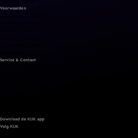
Vandaag Inside
Voorwaarden
Gebruiksvoorwaarden
Cookie instellingen
Cookieverklaring
Privacyverklaring
Toegankelijkheid
Algemene voorwaarden KIJK
Service & Contact
Aanmelden voor een programma
Acties
Adverteren
Smart TV inlog
Over KIJK
Vacatures
Klantenservice
Download de KIJK app
Volg KIJK
©
2026 Talpa Network. Alle rechten voorbehouden. Geen