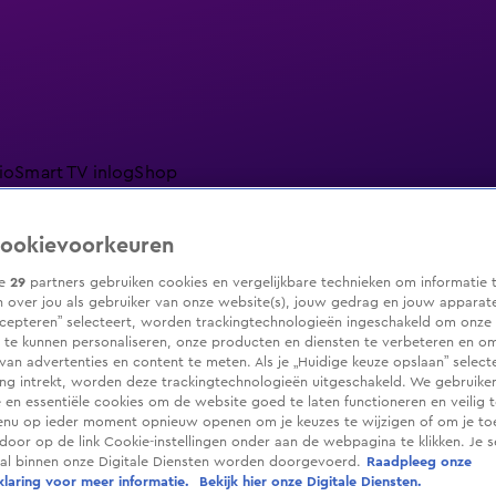
io
Smart TV inlog
Shop
ookievoorkeuren
ze
29
partners gebruiken cookies en vergelijkbare technieken om informatie 
 over jou als gebruiker van onze website(s), jouw gedrag en jouw apparaten.
ranjezomer
Livestreams
Shop
cepteren” selecteert, worden trackingtechnologieën ingeschakeld om onze 
 te kunnen personaliseren, onze producten en diensten te verbeteren en o
 van advertenties en content te meten. Als je „Huidige keuze opslaan” selecte
g intrekt, worden deze trackingtechnologieën uitgeschakeld. We gebruike
e en essentiële cookies om de website goed te laten functioneren en veilig 
enu op ieder moment opnieuw openen om je keuzes te wijzigen of om je t
 door op de link Cookie-instellingen onder aan de webpagina te klikken. Je s
ral binnen onze Digitale Diensten worden doorgevoerd.
Raadpleeg onze
laring voor meer informatie.
Bekijk hier onze Digitale Diensten.