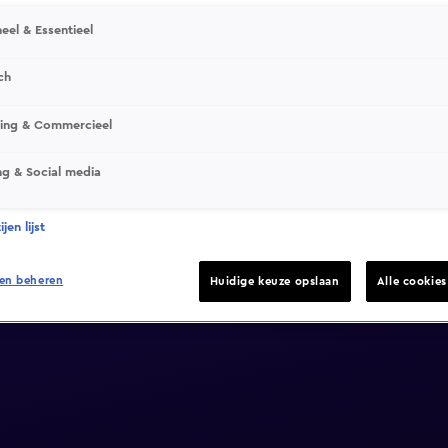
eel & Essentieel
ch
sing & Commercieel
ng & Social media
jen lijst
en beheren
Huidige keuze opslaan
Alle cookie