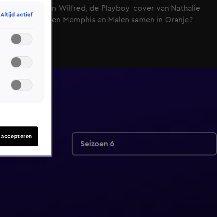
berichtje van Wilfred, de Playboy-cover van Nathalie
Altijd actief
den Dekker en Memphis en Malen samen in Oranje?
s accepteren
Seizoen 6