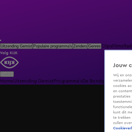
Clips
Films
Rad
Uitzending Gemist
Populaire programma's
Zenders
Genres
Volg KIJK
Jouw c
Zoeken
Wij en on
verzamelen
Home
Uitzending Gemist
Programma's
De Bondgenoten
De O
cookies ac
en content
prestaties
toestemmin
functionel
kunt dit m
te trekken
zullen ove
Cookieverk