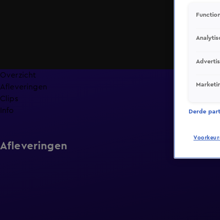
Function
Analytis
Adverti
Overzicht
Marketi
Afleveringen
Clips
Info
Derde parti
Voorkeur
Afleveringen