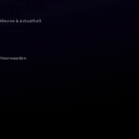
Lang Leve de Liefde
Het Blok
Nieuws & Actualiteit
Hart van Nederland
Nieuws van de Dag
Shownieuws
Vandaag Inside
Voorwaarden
Gebruiksvoorwaarden
Cookie instellingen
Cookieverklaring
Privacyverklaring
Toegankelijkheid
Algemene voorwaarden KIJK
Service & Contact
Aanmelden voor een programma
Acties
Adverteren