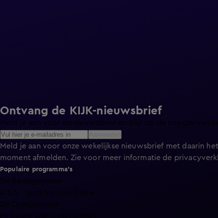
Ontvang de KIJK-nieuwsbrief
Meld je aan voor de nieuwsbrief en blijf op de hoogte van h
Aanmelden
Meld je aan voor onze wekelijkse nieuwsbrief met daarin het
moment afmelden. Zie voor meer informatie de
privacyverk
Populaire programma's
De Bondgenoten
A.S.S. - Anti Survival Show
De Oranjezomer
Mi Dushi: wat is dan liefde?