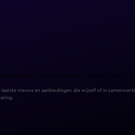
et laatste nieuws over de programma’s en series op KIJK.
 laatste nieuws en aanbiedingen die wijzelf of in samenwerki
laring
.