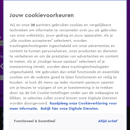
Jouw cookievoorkeuren
Wij en onze
28
partners gebruiken cookies en vergelijkbare
technieken om informatie te verzamelen over jou als gebruiker
van onze website(s), jouw gedrag en jouw apparaten. Als je
„Alle cookies accepteren” selecteert, worden
Uitzending Gemist
Populaire programma's
Zenders
Genres
trackingtechnologieën ingeschakeld om onze advertenties en
Clips
Films
Radio
Smart TV inlog
Shop
content te kunnen personaliseren, onze producten en diensten
te verbeteren en om de prestaties van advertenties en content
Volg KIJK
te meten. Als je „Huidige keuze opslaan” selecteert of je
toestemming intrekt, worden deze trackingtechnologieën
uitgeschakeld. We gebruiken dan enkel functionele en essentiële
Zoeken
cookies om de website goed te laten functioneren en veilig te
houden. Je kunt dit menu op ieder moment opnieuw openen
om je keuzes te wijzigen of om je toestemming in te trekken
door op de link Cookie-instellingen onder aan de webpagina te
Home
Uitzending Gemist
Programma's
De Bondgenoten
De
klikken. Je selecties zullen overal binnen onze Digitale Diensten
Oranjezomer
Livestreams
Shop
worden doorgevoerd.
Raadpleeg onze Cookieverklaring voor
meer informatie.
Bekijk hier onze Digitale Diensten.
De Oranjezomer
Altijd actief
Functioneel & Essentieel
Dennis van Aarssen sluit de eerste week van De
Oranjezomer af met een prachtige versie van ‘L-O-V-E’