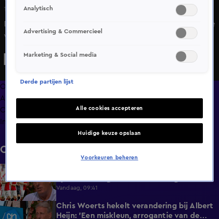
Analytisch
19 juli 2024, 21:33
Dennis van Aarssen is terug bij De Oranjezomer en sluit de
Advertising & Commercieel
week af met een prachtige versie van ‘L-O-V-E’.
Marketing & Social media
Derde partijen lijst
Overzicht
Afleveringen
Alle cookies accepteren
Clips
Info
Huidige keuze opslaan
Clips
Voorkeuren beheren
Chris Woerts ziet hosanna-stemming bij
1:11
Ajax: 'De arrogantie is weer toegenomen'
Vandaag, 09:41
Chris Woerts hekelt verandering bij Albert
2:19
Heijn: 'Een miskleun, arrogantie van de