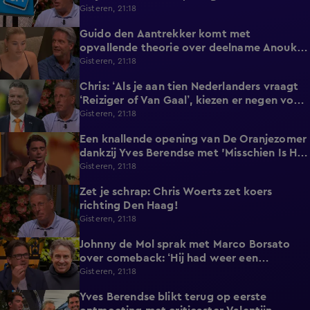
marktleider!'
Gisteren, 21:18
Guido den Aantrekker komt met
2:45
opvallende theorie over deelname Anouk
aan De Bondgenoten
Gisteren, 21:18
Chris: ‘Als je aan tien Nederlanders vraagt
0:39
‘Reiziger of Van Gaal’, kiezen er negen voor
Louis'
Gisteren, 21:18
Een knallende opening van De Oranjezomer
2:10
dankzij Yves Berendse met 'Misschien Is Het
Tijd'!
Gisteren, 21:18
Zet je schrap: Chris Woerts zet koers
0:38
richting Den Haag!
Gisteren, 21:18
Johnny de Mol sprak met Marco Borsato
5:28
over comeback: ‘Hij had weer een
twinkeling in zijn ogen’
Gisteren, 21:18
Yves Berendse blikt terug op eerste
0:46