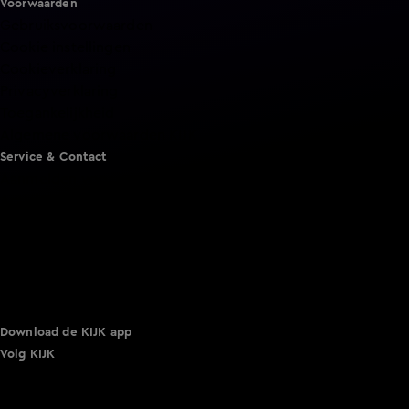
Voorwaarden
Gebruiksvoorwaarden
Cookie instellingen
Cookieverklaring
Privacyverklaring
Toegankelijkheid
Algemene voorwaarden KIJK
Service & Contact
Aanmelden voor een programma
Acties
Adverteren
Smart TV inlog
Over KIJK
Vacatures
Klantenservice
Download de KIJK app
Volg KIJK
©
2026 Talpa Network. Alle rechten voorbehouden. Geen
tekst- en datamining.