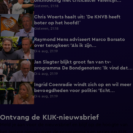
ontmoeting met criticaster Valentijn
Driessen
Gisteren, 21:18
Chris Woerts haalt uit: ‘De KNVB heeft
3:19
boter op het hoofd!’
Gisteren, 21:18
Raymond Mens adviseert Marco Borsato
1:53
over terugkeer: 'Als ik zijn
communicatieadviseur was...'
Di 4 aug, 21:19
Jan Slagter blijkt groot fan van tv-
2:59
programma De Bondgenoten: ‘Ik vind dat
zó fascinerend!’
Di 4 aug, 21:19
Ingrid Coenradie windt zich op en wil meer
9:36
bevoegdheden voor politie: 'Echt
ontiegelijk kwalijk!'
Di 4 aug, 21:19
Ontvang de KIJK-nieuwsbrief
Meld je aan voor de nieuwsbrief en blijf op de hoogte van
het laatste nieuws over de programma’s en series op KIJK.