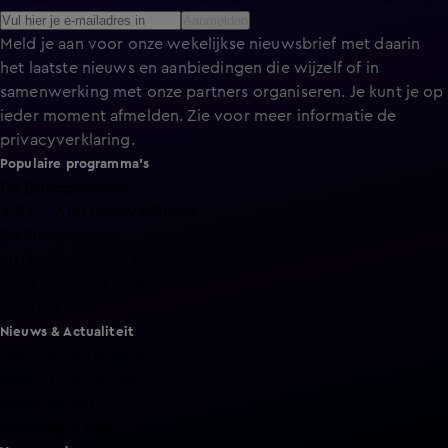
Aanmelden
Meld je aan voor onze wekelijkse nieuwsbrief met daarin
het laatste nieuws en aanbiedingen die wijzelf of in
samenwerking met onze partners organiseren. Je kunt je op
ieder moment afmelden. Zie voor meer informatie de
privacyverklaring
.
Populaire programma's
De Bondgenoten
A.S.S. - Anti Survival Show
De Oranjezomer
Mi Dushi: wat is dan liefde?
Lang Leve de Liefde
Het Blok
Nieuws & Actualiteit
Hart van Nederland
Nieuws van de Dag
Shownieuws
Vandaag Inside