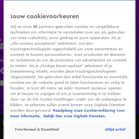
Jouw cookievoorkeuren
Wij en onze
29
partners gebruiken cookies en vergelijkbare
technieken om informatie te verzamelen over jou als gebruiker
van onze website(s), jouw gedrag en jouw apparaten. Als je
„Alle cookies accepteren” selecteert, worden
Uitzending Gemist
Populaire programma's
Zenders
Genres
trackingtechnologieën ingeschakeld om onze advertenties en
Clips
Films
Radio
Smart TV inlog
Shop
content te kunnen personaliseren, onze producten en diensten
te verbeteren en om de prestaties van advertenties en content
Volg KIJK
te meten. Als je „Huidige keuze opslaan” selecteert of je
toestemming intrekt, worden deze trackingtechnologieën
uitgeschakeld. We gebruiken dan enkel functionele en essentiële
Zoeken
cookies om de website goed te laten functioneren en veilig te
houden. Je kunt dit menu op ieder moment opnieuw openen
om je keuzes te wijzigen of om je toestemming in te trekken
door op de link Cookie-instellingen onder aan de webpagina te
Home
Uitzending Gemist
Programma's
De Bondgenoten
De
klikken. Je selecties zullen overal binnen onze Digitale Diensten
Oranjezomer
Livestreams
Shop
worden doorgevoerd.
Raadpleeg onze Cookieverklaring voor
meer informatie.
Bekijk hier onze Digitale Diensten.
De Oranjezomer
Altijd actief
Functioneel & Essentieel
Seizoen 6, aflevering 1
Zo 31 mei, 21:40