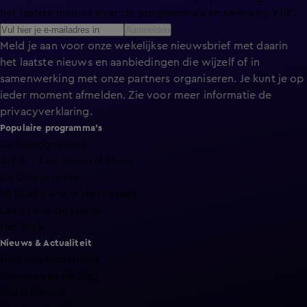
het laatste nieuws over de programma’s en series op KIJK.
Aanmelden
Meld je aan voor onze wekelijkse nieuwsbrief met daarin
het laatste nieuws en aanbiedingen die wijzelf of in
samenwerking met onze partners organiseren. Je kunt je op
ieder moment afmelden. Zie voor meer informatie de
privacyverklaring
.
Populaire programma's
De Bondgenoten
A.S.S. - Anti Survival Show
De Oranjezomer
Mi Dushi: wat is dan liefde?
Lang Leve de Liefde
Het Blok
Nieuws & Actualiteit
Hart van Nederland
Nieuws van de Dag
Shownieuws