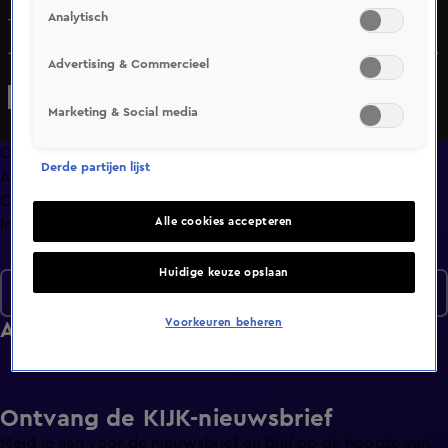
Analytisch
Thomas van Groningen, Raymond Mens, Youri Mulder en
Job Knoester bespreken de actualiteit: De promotie van
Advertising & Commercieel
Schalke 04, PSG wint de Champions League, Oranje en
mentale klap voor Gordon.
Marketing & Social media
Overzicht
Derde partijen lijst
Afleveringen
Clips
Alle cookies accepteren
Info
Huidige keuze opslaan
Seizoen 6
Voorkeuren beheren
Afleveringen
Ontvang de KIJK-nieuwsbrief
Meld je aan voor de nieuwsbrief en blijf op de hoogte van