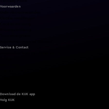
Vandaag Inside
Voorwaarden
Gebruiksvoorwaarden
Cookie instellingen
Cookieverklaring
Privacyverklaring
Toegankelijkheid
Algemene voorwaarden KIJK
Service & Contact
Aanmelden voor een programma
Acties
Adverteren
Smart TV inlog
Over KIJK
Vacatures
Klantenservice
Download de KIJK app
Volg KIJK
©
2026 Talpa Network. Alle rechten voorbehouden. Geen