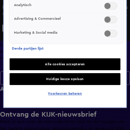
Analytisch
Hélène Hendriks, Jack van Gelder, Loiza Lamers en Thomas
van Groningen bespreken de actualiteit: Patrick Kluivert
Advertising & Commercieel
als bondscoach naar Indonesië en huisdierenverlof.
Marketing & Social media
Overzicht
Derde partijen lijst
Afleveringen
Info
Alle cookies accepteren
Seizoen 2
Huidige keuze opslaan
Afleveringen
Voorkeuren beheren
Ontvang de KIJK-nieuwsbrief
Meld je aan voor de nieuwsbrief en blijf op de hoogte van
het laatste nieuws over de programma’s en series op KIJK.