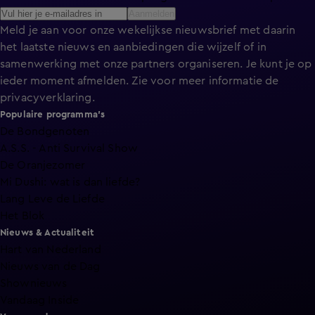
Aanmelden
Meld je aan voor onze wekelijkse nieuwsbrief met daarin
het laatste nieuws en aanbiedingen die wijzelf of in
samenwerking met onze partners organiseren. Je kunt je op
ieder moment afmelden. Zie voor meer informatie de
privacyverklaring
.
Populaire programma's
De Bondgenoten
A.S.S. - Anti Survival Show
De Oranjezomer
Mi Dushi: wat is dan liefde?
Lang Leve de Liefde
Het Blok
Nieuws & Actualiteit
Hart van Nederland
Nieuws van de Dag
Shownieuws
Vandaag Inside