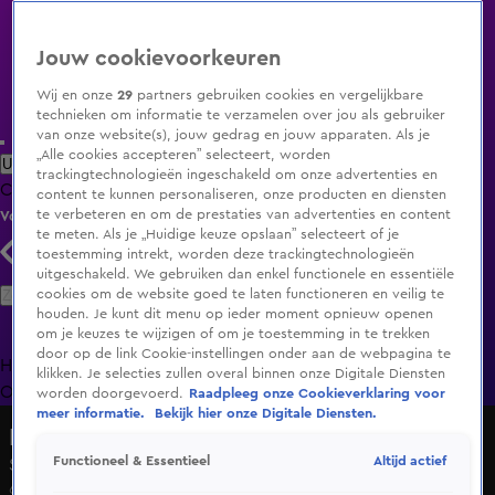
Jouw cookievoorkeuren
Wij en onze
29
partners gebruiken cookies en vergelijkbare
technieken om informatie te verzamelen over jou als gebruiker
van onze website(s), jouw gedrag en jouw apparaten. Als je
„Alle cookies accepteren” selecteert, worden
Uitzending Gemist
Populaire programma's
Zenders
Genres
trackingtechnologieën ingeschakeld om onze advertenties en
Clips
Films
Radio
Smart TV inlog
Shop
content te kunnen personaliseren, onze producten en diensten
te verbeteren en om de prestaties van advertenties en content
Volg KIJK
te meten. Als je „Huidige keuze opslaan” selecteert of je
toestemming intrekt, worden deze trackingtechnologieën
uitgeschakeld. We gebruiken dan enkel functionele en essentiële
Zoeken
cookies om de website goed te laten functioneren en veilig te
houden. Je kunt dit menu op ieder moment opnieuw openen
om je keuzes te wijzigen of om je toestemming in te trekken
door op de link Cookie-instellingen onder aan de webpagina te
Home
Uitzending Gemist
Programma's
De Bondgenoten
De
klikken. Je selecties zullen overal binnen onze Digitale Diensten
Oranjezomer
Livestreams
Shop
worden doorgevoerd.
Raadpleeg onze Cookieverklaring voor
meer informatie.
Bekijk hier onze Digitale Diensten.
De Oranjewinter
Altijd actief
Functioneel & Essentieel
Seizoen 2, aflevering 3
6 jan 2025, 21:35