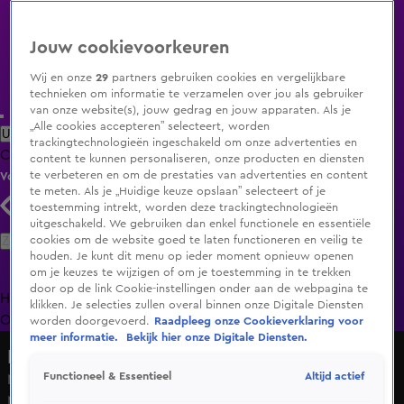
Jouw cookievoorkeuren
Wij en onze
29
partners gebruiken cookies en vergelijkbare
technieken om informatie te verzamelen over jou als gebruiker
van onze website(s), jouw gedrag en jouw apparaten. Als je
„Alle cookies accepteren” selecteert, worden
Uitzending Gemist
Populaire programma's
Zenders
Genres
trackingtechnologieën ingeschakeld om onze advertenties en
Clips
Films
Radio
Smart TV inlog
Shop
content te kunnen personaliseren, onze producten en diensten
te verbeteren en om de prestaties van advertenties en content
Volg KIJK
te meten. Als je „Huidige keuze opslaan” selecteert of je
toestemming intrekt, worden deze trackingtechnologieën
uitgeschakeld. We gebruiken dan enkel functionele en essentiële
Zoeken
cookies om de website goed te laten functioneren en veilig te
houden. Je kunt dit menu op ieder moment opnieuw openen
om je keuzes te wijzigen of om je toestemming in te trekken
door op de link Cookie-instellingen onder aan de webpagina te
Home
Uitzending Gemist
Programma's
De Bondgenoten
De
klikken. Je selecties zullen overal binnen onze Digitale Diensten
Oranjezomer
Livestreams
Shop
worden doorgevoerd.
Raadpleeg onze Cookieverklaring voor
meer informatie.
Bekijk hier onze Digitale Diensten.
De Oranjewinter WK
Altijd actief
Functioneel & Essentieel
Mohammed Hamdi kijkt met afschuw naar rellende
Marokko-fans: 'Waarom je eigen land slopen?'