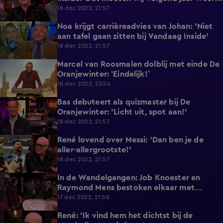
doen!’
18 dec 2022, 21:57
Noa krijgt carrièreadvies van Johan: 'Niet
4:32
aan tafel gaan zitten bij Vandaag Inside'
18 dec 2022, 21:57
Marcel van Roosmalen dolblij met einde De
2:03
Oranjewinter: ‘Eindelijk!’
18 dec 2022, 23:54
Bas debuteert als quizmaster bij De
3:24
Oranjewinter: 'Licht uit, spot aan!'
18 dec 2022, 21:57
René lovend over Messi: 'Dan ben je de
4:19
aller-allergrootste!'
18 dec 2022, 21:57
In de Wandelgangen: Job Knoester en
5:53
Raymond Mens bestoken elkaar met
complimenten
17 dec 2022, 21:58
René: 'Ik vind hem het dichtst bij de
1:22