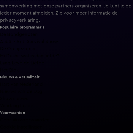
samenwerking met onze partners organiseren. Je kunt je op
ieder moment afmelden. Zie voor meer informatie de
privacyverklaring
.
Populaire programma's
De Bondgenoten
A.S.S. - Anti Survival Show
De Oranjezomer
Mi Dushi: wat is dan liefde?
Lang Leve de Liefde
Het Blok
Nieuws & Actualiteit
Hart van Nederland
Nieuws van de Dag
Shownieuws
Vandaag Inside
Voorwaarden
Gebruiksvoorwaarden
Cookie instellingen