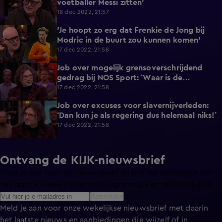
voetballer Messi zitten'
18 dec 2022, 21:57
'Je hoopt zo erg dat Frenkie de Jong bij
2:59
Modric in de buurt zou kunnen komen'
17 dec 2022, 21:58
Job over mogelijk grensoverschrijdend
3:31
gedrag bij NOS Sport: ‘Waar is de
weerbaarheid van de mensen?’
17 dec 2022, 21:58
Job over excuses voor slavernijverleden:
4:37
‘Dan kun je als regering dus helemaal niks!’
17 dec 2022, 21:58
Ontvang de KIJK-nieuwsbrief
Meld je aan voor de nieuwsbrief en blijf op de hoogte van
het laatste nieuws over de programma’s en series op KIJK.
Aanmelden
Meld je aan voor onze wekelijkse nieuwsbrief met daarin
het laatste nieuws en aanbiedingen die wijzelf of in