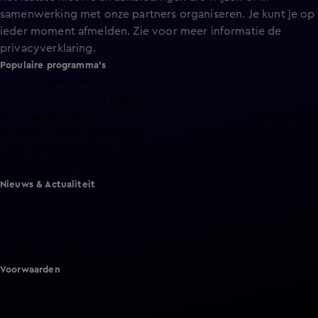
samenwerking met onze partners organiseren. Je kunt je op
ieder moment afmelden. Zie voor meer informatie de
privacyverklaring
.
Populaire programma's
De Bondgenoten
A.S.S. - Anti Survival Show
De Oranjezomer
Mi Dushi: wat is dan liefde?
Lang Leve de Liefde
Het Blok
Nieuws & Actualiteit
Hart van Nederland
Nieuws van de Dag
Shownieuws
Vandaag Inside
Voorwaarden
Gebruiksvoorwaarden
Cookie instellingen