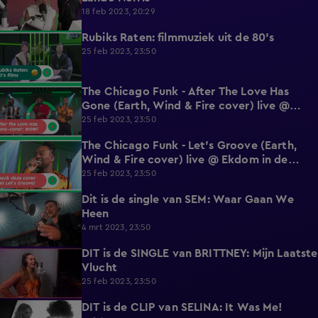
18 feb 2023, 20:29
Rubiks Raten: filmmuziek uit de 80's
6:23
25 feb 2023, 23:50
The Chicago Funk - After The Love Has
4:13
Gone (Earth, Wind & Fire cover) live @
Ekdom in de Morgen
25 feb 2023, 23:50
The Chicago Funk - Let's Groove (Earth,
3:39
Wind & Fire cover) live @ Ekdom in de
Morgen
25 feb 2023, 23:50
Dit is de single van SEM: Waar Gaan We
2:18
Heen
4 mrt 2023, 23:50
DIT is de SINGLE van BRITTNEY: Mijn Laatste
2:59
Vlucht
25 feb 2023, 23:50
DIT is de CLIP van SELINA: It Was Me!
1:58