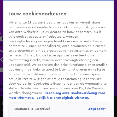
Jouw cookievoorkeuren
Wij en onze
29
partners gebruiken cookies en vergelijkbare
technieken om informatie te verzamelen over jou als gebruiker
van onze website(s), jouw gedrag en jouw apparaten. Als je
„Alle cookies accepteren” selecteert, worden
Uitzending Gemist
Populaire programma's
Zenders
Genres
trackingtechnologieën ingeschakeld om onze advertenties en
Clips
Films
Radio
Smart TV inlog
Shop
content te kunnen personaliseren, onze producten en diensten
te verbeteren en om de prestaties van advertenties en content
Volg KIJK
te meten. Als je „Huidige keuze opslaan” selecteert of je
toestemming intrekt, worden deze trackingtechnologieën
uitgeschakeld. We gebruiken dan enkel functionele en essentiële
Zoeken
cookies om de website goed te laten functioneren en veilig te
houden. Je kunt dit menu op ieder moment opnieuw openen
om je keuzes te wijzigen of om je toestemming in te trekken
door op de link Cookie-instellingen onder aan de webpagina te
Home
Uitzending Gemist
Programma's
De Bondgenoten
De
klikken. Je selecties zullen overal binnen onze Digitale Diensten
Oranjezomer
Livestreams
Shop
worden doorgevoerd.
Raadpleeg onze Cookieverklaring voor
meer informatie.
Bekijk hier onze Digitale Diensten.
De NIX Factor
Altijd actief
Functioneel & Essentieel
Selina - Bang Bang
18 feb 2023, 20:30