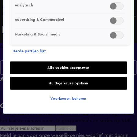
Analytisch
Louis Ufkes wordt in 2007 uit zee gered door de KNRM.
Zijn broer Jan Ufkes besluit om zijn volledige nalatenschap
Advertising & Commercieel
aan de KNRM te schenken.
Marketing & Social media
Afleveringen
Derde partijen lijst
Seizoen 5
Alle cookies accepteren
Afleveringen
Huidige keuze opslaan
Voorkeuren beheren
Ontvang de KIJK-nieuwsbrief
Meld je aan voor de nieuwsbrief en blijf op de hoogte van
het laatste nieuws over de programma’s en series op KIJK.
Aanmelden
Meld je aan voor onze wekelijkse nieuwsbrief met daarin