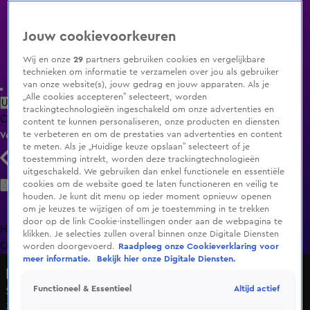
Jouw cookievoorkeuren
Wij en onze
29
partners gebruiken cookies en vergelijkbare
technieken om informatie te verzamelen over jou als gebruiker
van onze website(s), jouw gedrag en jouw apparaten. Als je
„Alle cookies accepteren” selecteert, worden
Uitzending Gemist
Populaire programma's
Zenders
Genres
trackingtechnologieën ingeschakeld om onze advertenties en
Clips
Films
Radio
Smart TV inlog
Shop
content te kunnen personaliseren, onze producten en diensten
te verbeteren en om de prestaties van advertenties en content
Volg KIJK
te meten. Als je „Huidige keuze opslaan” selecteert of je
toestemming intrekt, worden deze trackingtechnologieën
uitgeschakeld. We gebruiken dan enkel functionele en essentiële
Zoeken
cookies om de website goed te laten functioneren en veilig te
houden. Je kunt dit menu op ieder moment opnieuw openen
om je keuzes te wijzigen of om je toestemming in te trekken
door op de link Cookie-instellingen onder aan de webpagina te
Home
Uitzending Gemist
Programma's
De Bondgenoten
De
klikken. Je selecties zullen overal binnen onze Digitale Diensten
Oranjezomer
Livestreams
Shop
worden doorgevoerd.
Raadpleeg onze Cookieverklaring voor
meer informatie.
Bekijk hier onze Digitale Diensten.
De Nalatenschap
Altijd actief
Functioneel & Essentieel
Seizoen 5, aflevering 1
31 okt 2020, 16:30