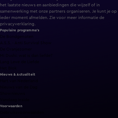
het laatste nieuws en aanbiedingen die wijzelf of in
samenwerking met onze partners organiseren. Je kunt je op
ieder moment afmelden. Zie voor meer informatie de
privacyverklaring
.
Populaire programma's
De Bondgenoten
A.S.S. - Anti Survival Show
De Oranjezomer
Mi Dushi: wat is dan liefde?
Lang Leve de Liefde
Het Blok
Nieuws & Actualiteit
Hart van Nederland
Nieuws van de Dag
Shownieuws
Vandaag Inside
Voorwaarden
Gebruiksvoorwaarden