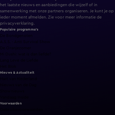
het laatste nieuws en aanbiedingen die wijzelf of in
samenwerking met onze partners organiseren. Je kunt je op
ieder moment afmelden. Zie voor meer informatie de
privacyverklaring
.
Populaire programma's
De Bondgenoten
A.S.S. - Anti Survival Show
De Oranjezomer
Mi Dushi: wat is dan liefde?
Lang Leve de Liefde
Het Blok
Nieuws & Actualiteit
Hart van Nederland
Nieuws van de Dag
Shownieuws
Vandaag Inside
Voorwaarden
Gebruiksvoorwaarden