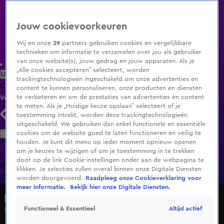
Jouw cookievoorkeuren
Wij en onze
29
partners gebruiken cookies en vergelijkbare
technieken om informatie te verzamelen over jou als gebruiker
van onze website(s), jouw gedrag en jouw apparaten. Als je
„Alle cookies accepteren” selecteert, worden
Uitzending Gemist
Populaire programma's
Zenders
Genres
trackingtechnologieën ingeschakeld om onze advertenties en
Clips
Films
Radio
Smart TV inlog
Shop
content te kunnen personaliseren, onze producten en diensten
te verbeteren en om de prestaties van advertenties en content
Volg KIJK
te meten. Als je „Huidige keuze opslaan” selecteert of je
toestemming intrekt, worden deze trackingtechnologieën
uitgeschakeld. We gebruiken dan enkel functionele en essentiële
Zoeken
cookies om de website goed te laten functioneren en veilig te
houden. Je kunt dit menu op ieder moment opnieuw openen
om je keuzes te wijzigen of om je toestemming in te trekken
door op de link Cookie-instellingen onder aan de webpagina te
Home
Uitzending Gemist
Programma's
De Bondgenoten
De
klikken. Je selecties zullen overal binnen onze Digitale Diensten
Oranjezomer
Livestreams
Shop
worden doorgevoerd.
Raadpleeg onze Cookieverklaring voor
meer informatie.
Bekijk hier onze Digitale Diensten.
De Nalatenschap
Altijd actief
Functioneel & Essentieel
Seizoen 4, aflevering 15
3 nov 2019, 12:40