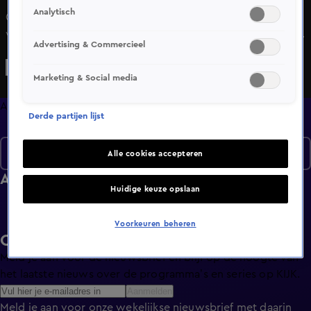
Analytisch
Corné en Connie Marinussen uit Rotterdam zijn beiden
visueel gehandicapt, maar dat weerhoudt hen er niet van
Advertising & Commercieel
om de hele wereld over te reizen per cruiseschip.
Geleidehond Joska is daarbij hun trouwe reisgenoot.
Marketing & Social media
Connie weet uit ervaring hoeveel verschil een
geleidehond kan maken en daarom willen zij nalaten aan
Afleveringen
Derde partijen lijst
KNGF Geleidehonden. &#xA;
Seizoen 4
Alle cookies accepteren
Afleveringen
Huidige keuze opslaan
Voorkeuren beheren
Ontvang de KIJK-nieuwsbrief
Meld je aan voor de nieuwsbrief en blijf op de hoogte van
het laatste nieuws over de programma’s en series op KIJK.
Aanmelden
Meld je aan voor onze wekelijkse nieuwsbrief met daarin