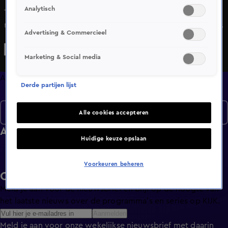
Analytisch
Ties wordt geboren met een ernstige aandoening die zijn
nieren op jonge leeftijd al behoorlijk heeft aangetast. Zijn
Advertising & Commercieel
familie zet zich graag in voor de Nierstichting voor meer
onderzoek naar oorzaken van de aandoening.
Marketing & Social media
Afleveringen
Derde partijen lijst
Seizoen 7
Alle cookies accepteren
Afleveringen
Huidige keuze opslaan
Voorkeuren beheren
Ontvang de KIJK-nieuwsbrief
Meld je aan voor de nieuwsbrief en blijf op de hoogte van
het laatste nieuws over de programma’s en series op KIJK.
Aanmelden
Meld je aan voor onze wekelijkse nieuwsbrief met daarin