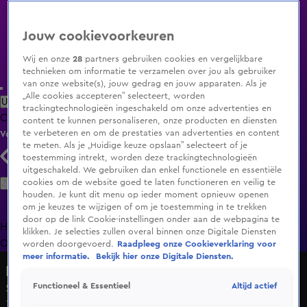
Jouw cookievoorkeuren
Wij en onze
28
partners gebruiken cookies en vergelijkbare
technieken om informatie te verzamelen over jou als gebruiker
van onze website(s), jouw gedrag en jouw apparaten. Als je
„Alle cookies accepteren” selecteert, worden
Uitzending Gemist
Populaire programma's
Zenders
Genres
trackingtechnologieën ingeschakeld om onze advertenties en
Clips
Films
Radio
Smart TV inlog
Shop
content te kunnen personaliseren, onze producten en diensten
te verbeteren en om de prestaties van advertenties en content
Volg KIJK
te meten. Als je „Huidige keuze opslaan” selecteert of je
toestemming intrekt, worden deze trackingtechnologieën
uitgeschakeld. We gebruiken dan enkel functionele en essentiële
Zoeken
cookies om de website goed te laten functioneren en veilig te
houden. Je kunt dit menu op ieder moment opnieuw openen
om je keuzes te wijzigen of om je toestemming in te trekken
door op de link Cookie-instellingen onder aan de webpagina te
Home
Uitzending Gemist
Programma's
De Bondgenoten
De
klikken. Je selecties zullen overal binnen onze Digitale Diensten
Oranjezomer
Livestreams
Shop
worden doorgevoerd.
Raadpleeg onze Cookieverklaring voor
meer informatie.
Bekijk hier onze Digitale Diensten.
De Nalatenschap
Altijd actief
Functioneel & Essentieel
Seizoen 7, aflevering 4
12 nov 2022, 16:27