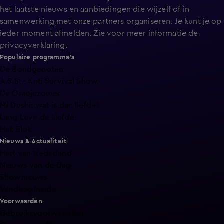
het laatste nieuws en aanbiedingen die wijzelf of in
samenwerking met onze partners organiseren. Je kunt je op
ieder moment afmelden. Zie voor meer informatie de
privacyverklaring
.
Populaire programma's
De Bondgenoten
A.S.S. - Anti Survival Show
De Oranjezomer
Mi Dushi: wat is dan liefde?
Lang Leve de Liefde
Het Blok
Nieuws & Actualiteit
Hart van Nederland
Nieuws van de Dag
Shownieuws
Vandaag Inside
Voorwaarden
Gebruiksvoorwaarden