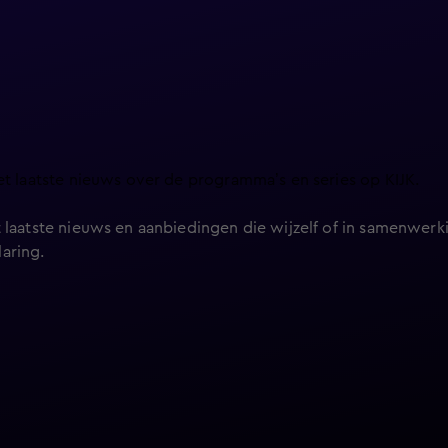
et laatste nieuws over de programma’s en series op KIJK.
 laatste nieuws en aanbiedingen die wijzelf of in samenwerki
laring
.