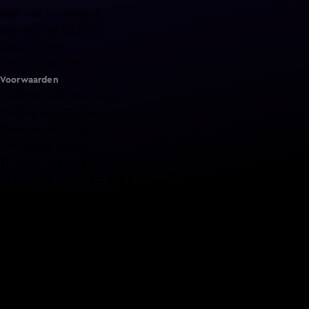
Hart van Nederland
Nieuws van de Dag
Shownieuws
Vandaag Inside
Voorwaarden
Gebruiksvoorwaarden
Cookie instellingen
Cookieverklaring
Privacyverklaring
Toegankelijkheid
Algemene voorwaarden KIJK
Service & Contact
Aanmelden voor een programma
Acties
Adverteren
Smart TV inlog
Over KIJK
Vacatures