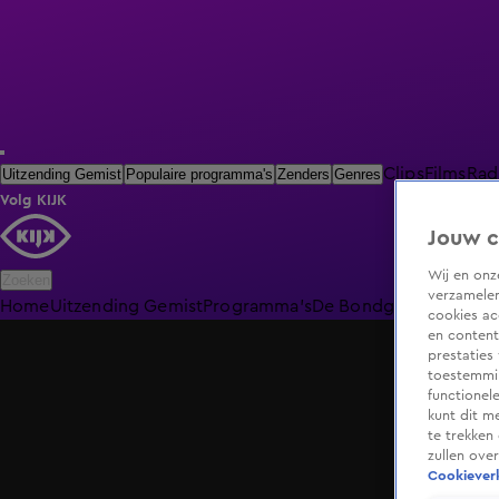
Clips
Films
Rad
Uitzending Gemist
Populaire programma's
Zenders
Genres
Volg KIJK
Jouw c
Wij en on
Zoeken
verzamelen
Home
Uitzending Gemist
Programma's
De Bondgenoten
De O
cookies ac
en content
prestaties
toestemmin
functionel
kunt dit m
te trekken
zullen ove
Cookieverk