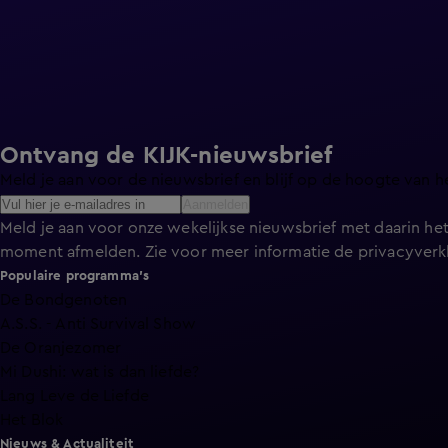
Ontvang de KIJK-nieuwsbrief
Meld je aan voor de nieuwsbrief en blijf op de hoogte van h
Aanmelden
Meld je aan voor onze wekelijkse nieuwsbrief met daarin het
moment afmelden. Zie voor meer informatie de
privacyverk
Populaire programma's
De Bondgenoten
A.S.S. - Anti Survival Show
De Oranjezomer
Mi Dushi: wat is dan liefde?
Lang Leve de Liefde
Het Blok
Nieuws & Actualiteit