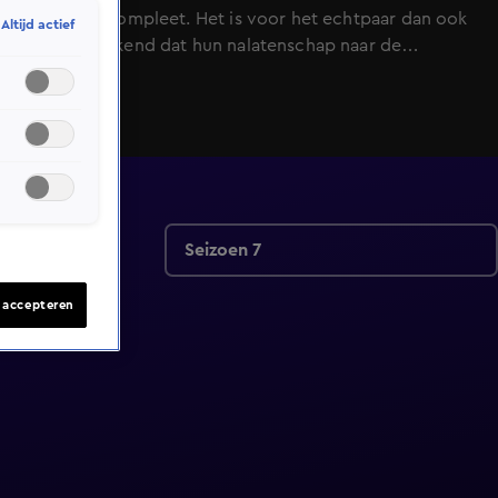
gezin niet compleet. Het is voor het echtpaar dan ook
Altijd actief
vanzelfsprekend dat hun nalatenschap naar de
Dierenbescherming gaat.
Seizoen 7
s accepteren