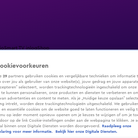
io
Smart TV inlog
Shop
ookievoorkeuren
ze
29
partners gebruiken cookies en vergelijkbare technieken om informatie 
 over jou als gebruiker van onze website(s), jouw gedrag en jouw apparaten.
ranjezomer
Livestreams
Shop
cepteren” selecteert, worden trackingtechnologieën ingeschakeld om onze 
 te kunnen personaliseren, onze producten en diensten te verbeteren en o
 van advertenties en content te meten. Als je „Huidige keuze opslaan” selecte
g intrekt, worden deze trackingtechnologieën uitgeschakeld. We gebruike
e en essentiële cookies om de website goed te laten functioneren en veilig 
enu op ieder moment opnieuw openen om je keuzes te wijzigen of om je t
 door op de link Cookie-instellingen onder aan de webpagina te klikken. Je s
ral binnen onze Digitale Diensten worden doorgevoerd.
Raadpleeg onze
laring voor meer informatie.
Bekijk hier onze Digitale Diensten.