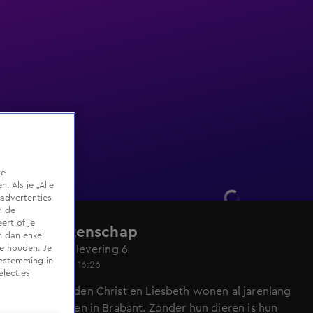
te
 Als je „Alle
advertenties
m de
ert of je
De Nalatenschap
n dan enkel
Seizoen 7, aflevering 6
te houden. Je
oestemming in
26 nov 2022, 16:26
electies
Dierenvrienden Christ en Liesbeth wonen al jarenlang
heerlijk samen in Brabant. Zonder hun dieren is hun