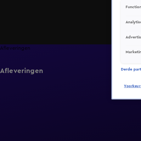
Function
Analytis
Adverti
Afleveringen
Marketi
Afleveringen
Derde parti
Voorkeur