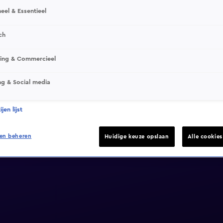
eel & Essentieel
ch
sing & Commercieel
ng & Social media
jen lijst
en beheren
Huidige keuze opslaan
Alle cookie