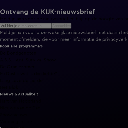
Ontvang de KIJK-nieuwsbrief
Meld je aan voor de nieuwsbrief en blijf op de hoogte van h
Aanmelden
Meld je aan voor onze wekelijkse nieuwsbrief met daarin het
moment afmelden. Zie voor meer informatie de
privacyverk
Populaire programma's
De Bondgenoten
A.S.S. - Anti Survival Show
De Oranjezomer
Mi Dushi: wat is dan liefde?
Lang Leve de Liefde
Het Blok
Nieuws & Actualiteit
Hart van Nederland
Nieuws van de Dag
Shownieuws
Vandaag Inside