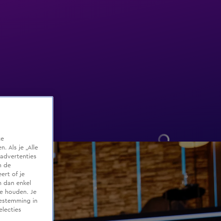
te
 Als je „Alle
advertenties
m de
ert of je
n dan enkel
te houden. Je
oestemming in
electies