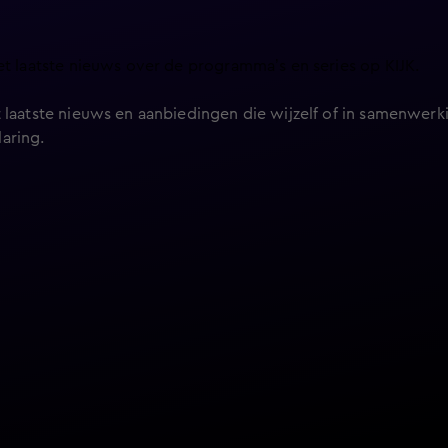
et laatste nieuws over de programma’s en series op KIJK.
 laatste nieuws en aanbiedingen die wijzelf of in samenwerki
laring
.