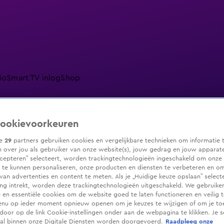
io
Smart TV inlog
Shop
ookievoorkeuren
ranjezomer
Livestreams
Shop
ze
29
partners gebruiken cookies en vergelijkbare technieken om informatie 
 over jou als gebruiker van onze website(s), jouw gedrag en jouw apparaten.
cepteren” selecteert, worden trackingtechnologieën ingeschakeld om onze 
 te kunnen personaliseren, onze producten en diensten te verbeteren en o
 van advertenties en content te meten. Als je „Huidige keuze opslaan” selecte
g intrekt, worden deze trackingtechnologieën uitgeschakeld. We gebruike
e en essentiële cookies om de website goed te laten functioneren en veilig 
enu op ieder moment opnieuw openen om je keuzes te wijzigen of om je t
 door op de link Cookie-instellingen onder aan de webpagina te klikken. Je s
ral binnen onze Digitale Diensten worden doorgevoerd.
Raadpleeg onze