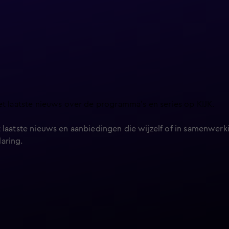
et laatste nieuws over de programma’s en series op KIJK.
 laatste nieuws en aanbiedingen die wijzelf of in samenwerki
laring
.