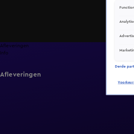
Function
Analytis
Adverti
Afleveringen
Marketi
Info
Derde parti
Afleveringen
Voorkeur