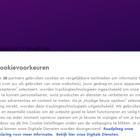
io
Smart TV inlog
Shop
ookievoorkeuren
ze
28
partners gebruiken cookies en vergelijkbare technieken om informatie 
 over jou als gebruiker van onze website(s), jouw gedrag en jouw apparaten.
ranjezomer
Livestreams
Shop
cepteren” selecteert, worden trackingtechnologieën ingeschakeld om onze 
 te kunnen personaliseren, onze producten en diensten te verbeteren en o
 van advertenties en content te meten. Als je „Huidige keuze opslaan” selecte
g intrekt, worden deze trackingtechnologieën uitgeschakeld. We gebruike
e en essentiële cookies om de website goed te laten functioneren en veilig 
enu op ieder moment opnieuw openen om je keuzes te wijzigen of om je t
 door op de link Cookie-instellingen onder aan de webpagina te klikken. Je s
ral binnen onze Digitale Diensten worden doorgevoerd.
Raadpleeg onze
laring voor meer informatie.
Bekijk hier onze Digitale Diensten.