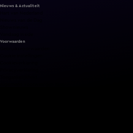
Nieuws & Actualiteit
Hart van Nederland
Nieuws van de Dag
Shownieuws
Vandaag Inside
Voorwaarden
Gebruiksvoorwaarden
Cookie instellingen
Cookieverklaring
Privacyverklaring
Toegankelijkheid
Algemene voorwaarden KIJK
Service & Contact
Aanmelden voor een programma
Acties
Adverteren
Smart TV inlog
Over KIJK