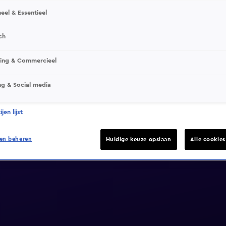
eel & Essentieel
ch
sing & Commercieel
ng & Social media
jen lijst
en beheren
Huidige keuze opslaan
Alle cookie