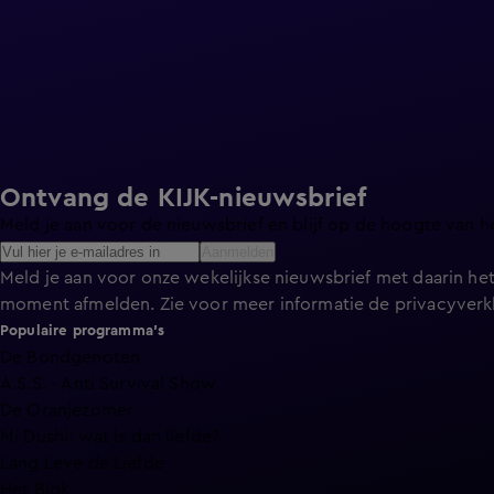
Ontvang de KIJK-nieuwsbrief
Meld je aan voor de nieuwsbrief en blijf op de hoogte van h
Aanmelden
Meld je aan voor onze wekelijkse nieuwsbrief met daarin het
moment afmelden. Zie voor meer informatie de
privacyverk
Populaire programma's
De Bondgenoten
A.S.S. - Anti Survival Show
De Oranjezomer
Mi Dushi: wat is dan liefde?
Lang Leve de Liefde
Het Blok