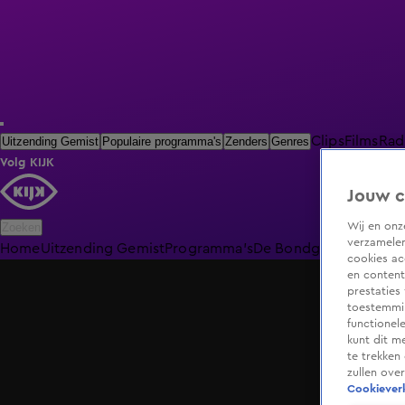
Clips
Films
Rad
Uitzending Gemist
Populaire programma's
Zenders
Genres
Volg KIJK
Jouw c
Wij en on
Zoeken
verzamelen
Home
Uitzending Gemist
Programma's
De Bondgenoten
De O
cookies ac
en content
prestaties
toestemmin
functionel
kunt dit m
te trekken
zullen ove
Cookieverk