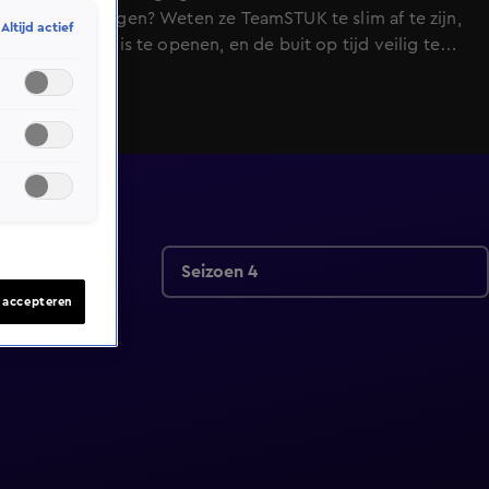
leven te plegen? Weten ze TeamSTUK te slim af te zijn,
Altijd actief
de juiste Kluis te openen, en de buit op tijd veilig te
stellen? Laatste kans, want dit is de laatste aflevering
van dit seizoen!
Seizoen 4
s accepteren