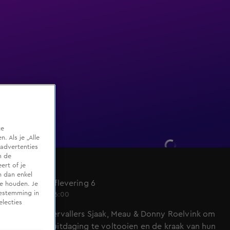
te
 Als je „Alle
advertenties
m de
ert of je
De Kluis
n dan enkel
Seizoen 4, aflevering 6
te houden. Je
oestemming in
4 juni 2022, 16:00
electies
Lukt het overvallers Sjaak, Meau & Donny Roelvink om
de ultieme uitdaging te voltooien en de kraak van hun