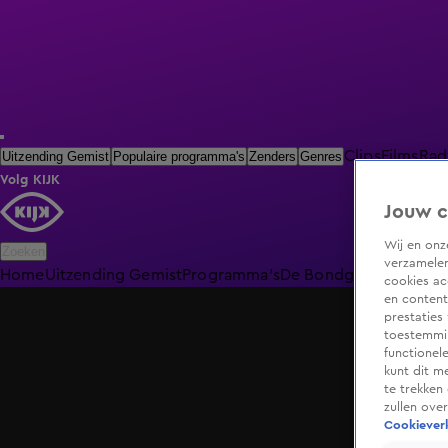
Clips
Films
Rad
Uitzending Gemist
Populaire programma's
Zenders
Genres
Volg KIJK
Jouw c
Wij en on
Zoeken
verzamelen
Home
Uitzending Gemist
Programma's
De Bondgenoten
De O
cookies ac
en content
prestaties
toestemmin
functionel
kunt dit m
te trekken
zullen ove
Cookieverk