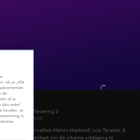
te
 Als je „Alle
advertenties
m de
ert of je
De Kluis
n dan enkel
te houden. Je
Seizoen 5, aflevering 2
oestemming in
6 mei 2023, 16:00
electies
Lukt het overvallers Melvin Manhoef, Luis Tavares, &
Murthel Groenhart om de ultieme uitdaging te