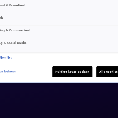
eel & Essentieel
ch
sing & Commercieel
ng & Social media
jen lijst
en beheren
Huidige keuze opslaan
Alle cookie