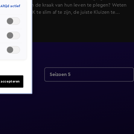
voltooien en de kraak van hun leven te plegen? Weten
Altijd actief
ze TeamSTUK te slim af te zijn, de juiste Kluizen te
openen, en de buit op tijd veilig te stellen?
Seizoen 5
s accepteren