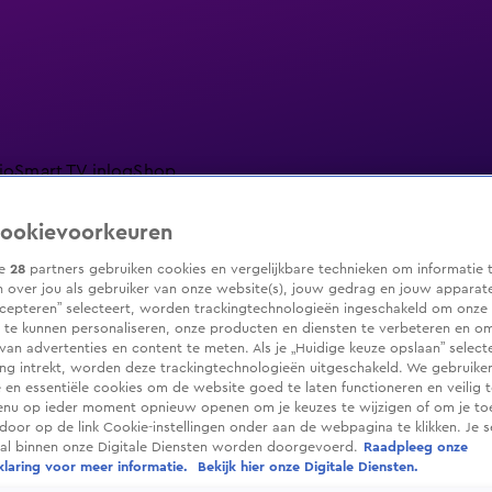
io
Smart TV inlog
Shop
ookievoorkeuren
ze
28
partners gebruiken cookies en vergelijkbare technieken om informatie 
 over jou als gebruiker van onze website(s), jouw gedrag en jouw apparaten.
ranjezomer
Livestreams
Shop
cepteren” selecteert, worden trackingtechnologieën ingeschakeld om onze 
 te kunnen personaliseren, onze producten en diensten te verbeteren en o
 van advertenties en content te meten. Als je „Huidige keuze opslaan” selecte
g intrekt, worden deze trackingtechnologieën uitgeschakeld. We gebruike
e en essentiële cookies om de website goed te laten functioneren en veilig 
enu op ieder moment opnieuw openen om je keuzes te wijzigen of om je t
 door op de link Cookie-instellingen onder aan de webpagina te klikken. Je s
ral binnen onze Digitale Diensten worden doorgevoerd.
Raadpleeg onze
laring voor meer informatie.
Bekijk hier onze Digitale Diensten.