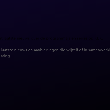
et laatste nieuws over de programma’s en series op KIJK.
 laatste nieuws en aanbiedingen die wijzelf of in samenwerki
laring
.