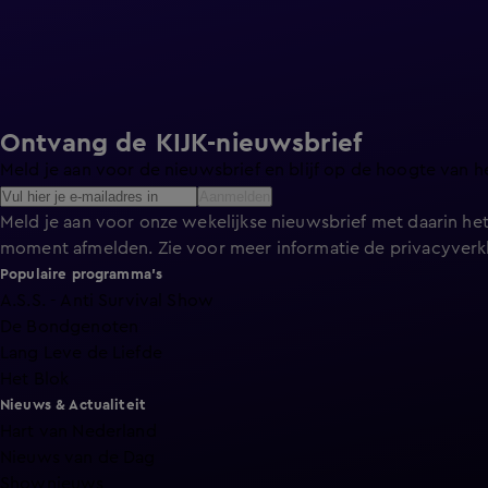
Ontvang de KIJK-nieuwsbrief
Meld je aan voor de nieuwsbrief en blijf op de hoogte van h
Aanmelden
Meld je aan voor onze wekelijkse nieuwsbrief met daarin het
moment afmelden. Zie voor meer informatie de
privacyverk
Populaire programma's
A.S.S. - Anti Survival Show
De Bondgenoten
Lang Leve de Liefde
Het Blok
Nieuws & Actualiteit
Hart van Nederland
Nieuws van de Dag
Shownieuws