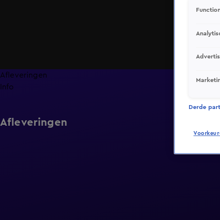
Function
Analytis
Adverti
Afleveringen
Marketi
Info
Derde parti
Afleveringen
Voorkeur