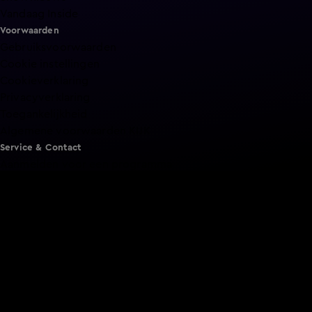
Vandaag Inside
Voorwaarden
Gebruiksvoorwaarden
Cookie instellingen
Cookieverklaring
Privacyverklaring
Toegankelijkheid
Algemene voorwaarden KIJK
Service & Contact
Aanmelden voor een programma
Acties
Adverteren
Smart TV inlog
Over KIJK
Vacatures
Klantenservice
Download de KIJK app
Volg KIJK