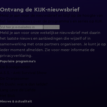
Ontvang de KIJK-nieuwsbrief
Meld je aan voor de nieuwsbrief en blijf op de hoogte van
het laatste nieuws over de programma’s en series op KIJK.
Aanmelden
Meld je aan voor onze wekelijkse nieuwsbrief met daarin
het laatste nieuws en aanbiedingen die wijzelf of in
samenwerking met onze partners organiseren. Je kunt je op
ieder moment afmelden. Zie voor meer informatie de
privacyverklaring
.
Populaire programma's
De Bondgenoten
A.S.S. - Anti Survival Show
De Oranjezomer
Mi Dushi: wat is dan liefde?
Lang Leve de Liefde
Het Blok
Nieuws & Actualiteit