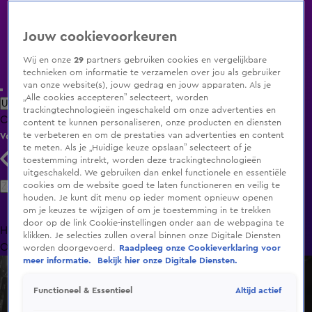
Jouw cookievoorkeuren
Wij en onze
29
partners gebruiken cookies en vergelijkbare
technieken om informatie te verzamelen over jou als gebruiker
van onze website(s), jouw gedrag en jouw apparaten. Als je
„Alle cookies accepteren” selecteert, worden
Uitzending Gemist
Populaire programma's
Zenders
Genres
trackingtechnologieën ingeschakeld om onze advertenties en
Clips
Films
Radio
Smart TV inlog
Shop
content te kunnen personaliseren, onze producten en diensten
te verbeteren en om de prestaties van advertenties en content
Volg KIJK
te meten. Als je „Huidige keuze opslaan” selecteert of je
toestemming intrekt, worden deze trackingtechnologieën
uitgeschakeld. We gebruiken dan enkel functionele en essentiële
Zoeken
cookies om de website goed te laten functioneren en veilig te
houden. Je kunt dit menu op ieder moment opnieuw openen
om je keuzes te wijzigen of om je toestemming in te trekken
door op de link Cookie-instellingen onder aan de webpagina te
Home
Uitzending Gemist
Programma's
De Bondgenoten
De
klikken. Je selecties zullen overal binnen onze Digitale Diensten
Oranjezomer
Livestreams
Shop
worden doorgevoerd.
Raadpleeg onze Cookieverklaring voor
meer informatie.
Bekijk hier onze Digitale Diensten.
Altijd actief
Functioneel & Essentieel