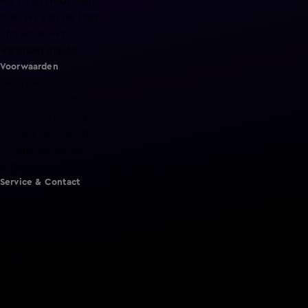
Hart van Nederland
Nieuws van de Dag
Shownieuws
Vandaag Inside
Voorwaarden
Gebruiksvoorwaarden
Cookie instellingen
Cookieverklaring
Privacyverklaring
Toegankelijkheid
Algemene voorwaarden KIJK
Service & Contact
Aanmelden voor een programma
Acties
Adverteren
Smart TV inlog
Over KIJK
Vacatures
Klantenservice