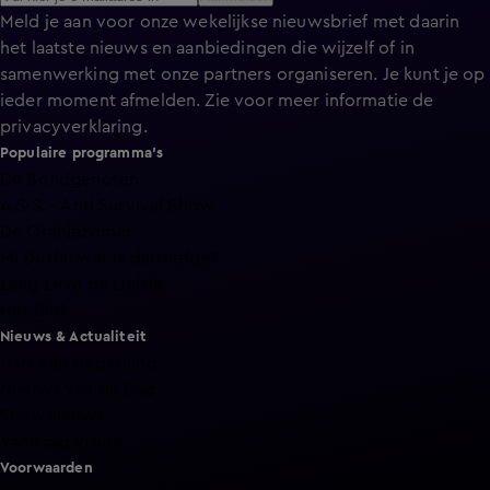
Meld je aan voor onze wekelijkse nieuwsbrief met daarin
het laatste nieuws en aanbiedingen die wijzelf of in
samenwerking met onze partners organiseren. Je kunt je op
ieder moment afmelden. Zie voor meer informatie de
privacyverklaring
.
Populaire programma's
De Bondgenoten
A.S.S. - Anti Survival Show
De Oranjezomer
Mi Dushi: wat is dan liefde?
Lang Leve de Liefde
Het Blok
Nieuws & Actualiteit
Hart van Nederland
Nieuws van de Dag
Shownieuws
Vandaag Inside
Voorwaarden