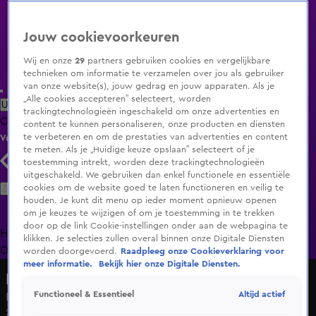
Jouw cookievoorkeuren
Wij en onze
29
partners gebruiken cookies en vergelijkbare
technieken om informatie te verzamelen over jou als gebruiker
van onze website(s), jouw gedrag en jouw apparaten. Als je
„Alle cookies accepteren” selecteert, worden
Uitzending Gemist
Populaire programma's
Zenders
Genres
trackingtechnologieën ingeschakeld om onze advertenties en
Clips
Films
Radio
Smart TV inlog
Shop
content te kunnen personaliseren, onze producten en diensten
te verbeteren en om de prestaties van advertenties en content
Volg KIJK
te meten. Als je „Huidige keuze opslaan” selecteert of je
toestemming intrekt, worden deze trackingtechnologieën
uitgeschakeld. We gebruiken dan enkel functionele en essentiële
Zoeken
cookies om de website goed te laten functioneren en veilig te
houden. Je kunt dit menu op ieder moment opnieuw openen
om je keuzes te wijzigen of om je toestemming in te trekken
door op de link Cookie-instellingen onder aan de webpagina te
Home
Uitzending Gemist
Programma's
De Bondgenoten
De
klikken. Je selecties zullen overal binnen onze Digitale Diensten
Oranjezomer
Livestreams
Shop
worden doorgevoerd.
Raadpleeg onze Cookieverklaring voor
meer informatie.
Bekijk hier onze Digitale Diensten.
De Klassenavond
Altijd actief
Functioneel & Essentieel
Dit was Rico Verhoeven's vriendinnetje!
24 apr 2025, 11:31