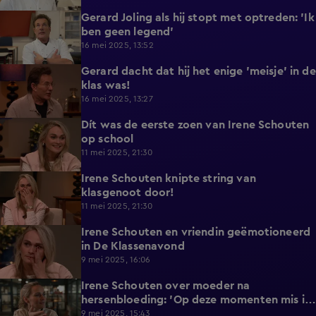
Gerard Joling als hij stopt met optreden: 'Ik
0:31
ben geen legend'
16 mei 2025, 13:52
Gerard dacht dat hij het enige 'meisje' in de
0:18
klas was!
16 mei 2025, 13:27
Dít was de eerste zoen van Irene Schouten
4:49
op school
11 mei 2025, 21:30
Irene Schouten knipte string van
2:06
klasgenoot door!
11 mei 2025, 21:30
Irene Schouten en vriendin geëmotioneerd
0:53
in De Klassenavond
9 mei 2025, 16:06
Irene Schouten over moeder na
0:53
hersenbloeding: 'Op deze momenten mis ik
haar nog meer'
9 mei 2025, 15:43