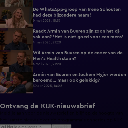
De WhatsApp-groep van Irene Schouten
0:48
had deze bijzondere naam!
9 mei 2025, 15:39
Raadt Armin van Buuren zijn zoon het dj-
2:08
vak aan? 'Het is niet goed voor een mens'
4 mei 2025, 21:20
Wil Armin van Buuren op de cover van de
1:51
Men's Health staan?
4 mei 2025, 21:20
Armin van Buuren en Jochem Myjer werden
0:43
beroemd... maar ook gelukkig?
30 apr 2025, 14:28
Ontvang de KIJK-nieuwsbrief
Meld je aan voor de nieuwsbrief en blijf op de hoogte van
het laatste nieuws over de programma’s en series op KIJK.
Aanmelden