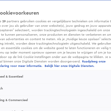
ookievoorkeuren
ze
29
partners gebruiken cookies en vergelijkbare technieken om informatie 
 over jou als gebruiker van onze website(s), jouw gedrag en jouw apparaten.
cepteren” selecteert, worden trackingtechnologieën ingeschakeld om onze 
 te kunnen personaliseren, onze producten en diensten te verbeteren en o
 van advertenties en content te meten. Als je „Huidige keuze opslaan” selecte
g intrekt, worden deze trackingtechnologieën uitgeschakeld. We gebruike
e en essentiële cookies om de website goed te laten functioneren en veilig 
enu op ieder moment opnieuw openen om je keuzes te wijzigen of om je t
 door op de link Cookie-instellingen onder aan de webpagina te klikken. Je s
ral binnen onze Digitale Diensten worden doorgevoerd.
Raadpleeg onze
laring voor meer informatie.
Bekijk hier onze Digitale Diensten.
eel & Essentieel
ch
sing & Commercieel