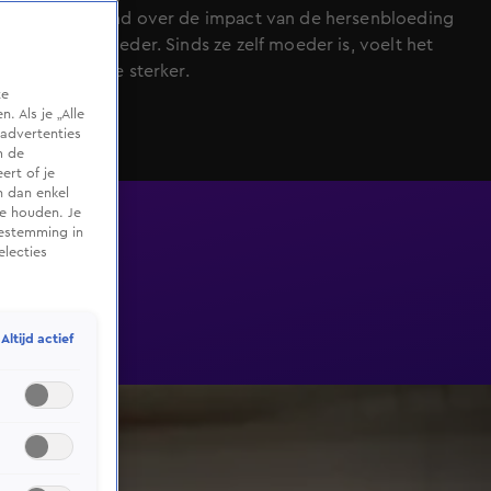
Klassenavond over de impact van de hersenbloeding
van haar moeder. Sinds ze zelf moeder is, voelt het
gemis des te sterker.
te
 Als je „Alle
advertenties
m de
ert of je
n dan enkel
te houden. Je
oestemming in
electies
Altijd actief