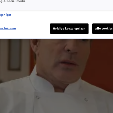
ng & Social media
jen lijst
en beheren
Huidige keuze opslaan
Alle cookie