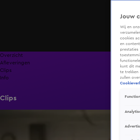
Jouw c
Wij en on
verzamelen
cookies ac
en content
prestaties
Overzicht
toestemmin
functionel
Afleveringen
kunt dit m
Clips
te trekken
Info
zullen ove
Cookieverk
Clips
Function
Analytis
1:03
Adverti