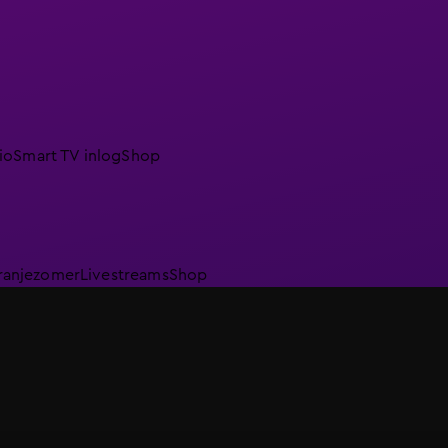
io
Smart TV inlog
Shop
ranjezomer
Livestreams
Shop