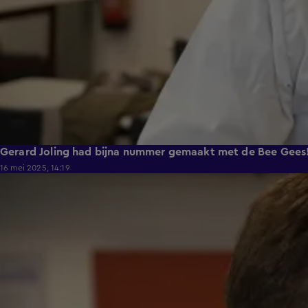
Gerard Joling had bijna nummer gemaakt met de Bee Gees
16 mei 2025, 14:19
0:59