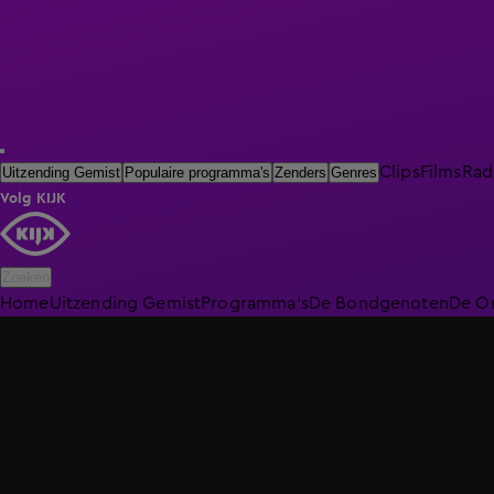
Clips
Films
Rad
Uitzending Gemist
Populaire programma's
Zenders
Genres
Volg KIJK
Zoeken
Home
Uitzending Gemist
Programma's
De Bondgenoten
De O