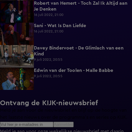
Robert van Hemert - Toch Zal Ik Altijd aan
2:12
Je Denken
16 juli 2022, 21:00
Sani - Wat Is Dan Liefde
1:44
16 juli 2022, 21:00
Davey Bindervoet - De Glimlach van een
1:18
Kind
9 juli 2022, 20:55
Edwin van der Toolen - Malle Babbe
1:33
9 juli 2022, 20:55
Ontvang de KIJK-nieuwsbrief
Meld je aan voor de nieuwsbrief en blijf op de hoogte van
het laatste nieuws over de programma’s en series op KIJK.
Aanmelden
Meld je aan voor onze wekelijkse nieuwsbrief met daarin