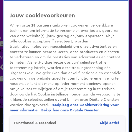
Jouw cookievoorkeuren
Wij en onze
28
partners gebruiken cookies en vergelijkbare
technieken om informatie te verzamelen over jou als gebruiker
van onze website(s), jouw gedrag en jouw apparaten. Als je
„Alle cookies accepteren” selecteert, worden
Uitzending Gemist
Populaire programma's
Zenders
Genres
trackingtechnologieën ingeschakeld om onze advertenties en
Clips
Films
Radio
Smart TV inlog
Shop
content te kunnen personaliseren, onze producten en diensten
te verbeteren en om de prestaties van advertenties en content
Volg KIJK
te meten. Als je „Huidige keuze opslaan” selecteert of je
toestemming intrekt, worden deze trackingtechnologieën
uitgeschakeld. We gebruiken dan enkel functionele en essentiële
Zoeken
cookies om de website goed te laten functioneren en veilig te
houden. Je kunt dit menu op ieder moment opnieuw openen
om je keuzes te wijzigen of om je toestemming in te trekken
door op de link Cookie-instellingen onder aan de webpagina te
Home
Uitzending Gemist
Programma's
De Bondgenoten
De
klikken. Je selecties zullen overal binnen onze Digitale Diensten
Oranjezomer
Livestreams
Shop
worden doorgevoerd.
Raadpleeg onze Cookieverklaring voor
meer informatie.
Bekijk hier onze Digitale Diensten.
De Hollandse Nieuwe: wie wordt dé
volkszanger van Nederland?
Altijd actief
Functioneel & Essentieel
Hans van Seggelen - Kali