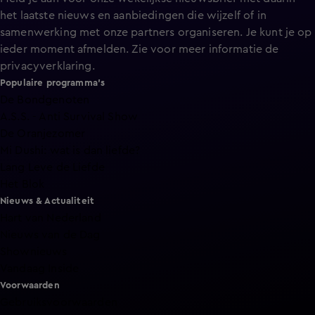
het laatste nieuws en aanbiedingen die wijzelf of in
samenwerking met onze partners organiseren. Je kunt je op
ieder moment afmelden. Zie voor meer informatie de
privacyverklaring
.
Populaire programma's
De Bondgenoten
A.S.S. - Anti Survival Show
De Oranjezomer
Mi Dushi: wat is dan liefde?
Lang Leve de Liefde
Het Blok
Nieuws & Actualiteit
Hart van Nederland
Nieuws van de Dag
Shownieuws
Vandaag Inside
Voorwaarden
Gebruiksvoorwaarden