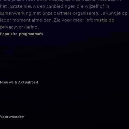
het laatste nieuws en aanbiedingen die wijzelf of in
samenwerking met onze partners organiseren. Je kunt je op
ieder moment afmelden. Zie voor meer informatie de
privacyverklaring
.
Populaire programma's
De Bondgenoten
A.S.S. - Anti Survival Show
De Oranjezomer
Mi Dushi: wat is dan liefde?
Lang Leve de Liefde
Het Blok
Nieuws & Actualiteit
Hart van Nederland
Nieuws van de Dag
Shownieuws
Vandaag Inside
Voorwaarden
Gebruiksvoorwaarden