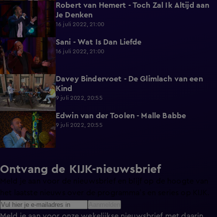
Robert van Hemert - Toch Zal Ik Altijd aan
2:12
Je Denken
16 juli 2022, 21:00
Sani - Wat Is Dan Liefde
1:44
16 juli 2022, 21:00
Davey Bindervoet - De Glimlach van een
1:18
Kind
9 juli 2022, 20:55
Edwin van der Toolen - Malle Babbe
1:33
9 juli 2022, 20:55
Ontvang de KIJK-nieuwsbrief
Meld je aan voor de nieuwsbrief en blijf op de hoogte van
het laatste nieuws over de programma’s en series op KIJK.
Aanmelden
Meld je aan voor onze wekelijkse nieuwsbrief met daarin