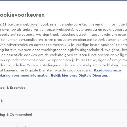
ookievoorkeuren
ze
29
partners gebruiken cookies en vergelijkbare technieken om informatie 
 over jou als gebruiker van onze website(s), jouw gedrag en jouw apparaten.
cepteren” selecteert, worden trackingtechnologieën ingeschakeld om onze 
 te kunnen personaliseren, onze producten en diensten te verbeteren en o
 van advertenties en content te meten. Als je „Huidige keuze opslaan” selecte
g intrekt, worden deze trackingtechnologieën uitgeschakeld. We gebruike
e en essentiële cookies om de website goed te laten functioneren en veilig 
enu op ieder moment opnieuw openen om je keuzes te wijzigen of om je t
 door op de link Cookie-instellingen onder aan de webpagina te klikken. Je s
ral binnen onze Digitale Diensten worden doorgevoerd.
Raadpleeg onze
laring voor meer informatie.
Bekijk hier onze Digitale Diensten.
eel & Essentieel
ch
sing & Commercieel