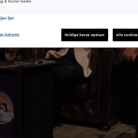
ng & Social media
jen lijst
en beheren
Huidige keuze opslaan
Alle cookie