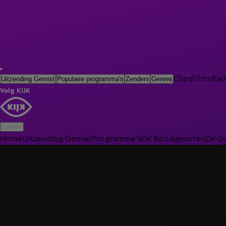
Clips
Films
Rad
Uitzending Gemist
Populaire programma's
Zenders
Genres
Volg KIJK
Zoeken
Home
Uitzending Gemist
Programma's
De Bondgenoten
De O