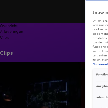
Jouw c
Wij en on
verzamelen
Overzicht
cookies ac
Afleveringen
en content
Clips
prestaties
toestemmin
functionel
kunt dit m
Clips
te trekken
zullen ove
Cookieverk
2:06
Function
Analytis
Adverti