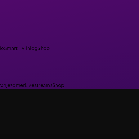
io
Smart TV inlog
Shop
ranjezomer
Livestreams
Shop