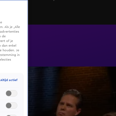
te
 Als je „Alle
advertenties
m de
ert of je
n dan enkel
te houden. Je
oestemming in
electies
Altijd actief