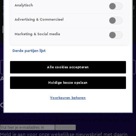
Analytisch
Sam verrast zijn docent Jurriaan, want zonder zijn hulp had
Sam zijn opleiding niet kunnen halen. Hoe kun je iemand nu
Advertising & Commercieel
verrassen die enorm van drummen houd? Door een
privéles te regelen van een drumlegende natuurlijk.
Marketing & Social media
Afleveringen
Derde partijen lijst
Seizoen 1
Alle cookies accepteren
Afleveringen
Huidige keuze opslaan
Voorkeuren beheren
Ontvang de KIJK-nieuwsbrief
Meld je aan voor de nieuwsbrief en blijf op de hoogte van
het laatste nieuws over de programma’s en series op KIJK.
Aanmelden
Meld je aan voor onze wekelijkse nieuwsbrief met daarin