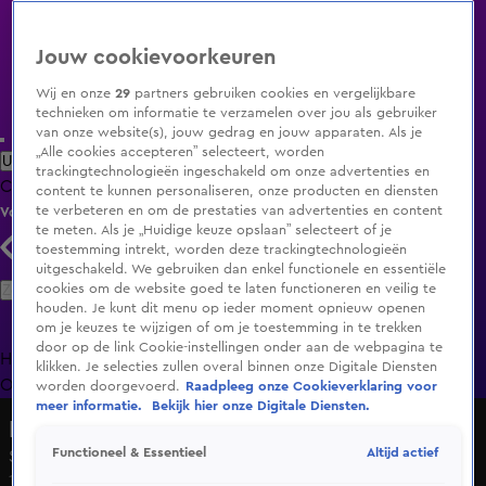
Jouw cookievoorkeuren
Wij en onze
29
partners gebruiken cookies en vergelijkbare
technieken om informatie te verzamelen over jou als gebruiker
van onze website(s), jouw gedrag en jouw apparaten. Als je
„Alle cookies accepteren” selecteert, worden
Uitzending Gemist
Populaire programma's
Zenders
Genres
trackingtechnologieën ingeschakeld om onze advertenties en
Clips
Films
Radio
Smart TV inlog
Shop
content te kunnen personaliseren, onze producten en diensten
te verbeteren en om de prestaties van advertenties en content
Volg KIJK
te meten. Als je „Huidige keuze opslaan” selecteert of je
toestemming intrekt, worden deze trackingtechnologieën
uitgeschakeld. We gebruiken dan enkel functionele en essentiële
Zoeken
cookies om de website goed te laten functioneren en veilig te
houden. Je kunt dit menu op ieder moment opnieuw openen
om je keuzes te wijzigen of om je toestemming in te trekken
door op de link Cookie-instellingen onder aan de webpagina te
Home
Uitzending Gemist
Programma's
De Bondgenoten
De
klikken. Je selecties zullen overal binnen onze Digitale Diensten
Oranjezomer
Livestreams
Shop
worden doorgevoerd.
Raadpleeg onze Cookieverklaring voor
meer informatie.
Bekijk hier onze Digitale Diensten.
De Helden van het onderwijs
Altijd actief
Functioneel & Essentieel
Seizoen 1, aflevering 1
14 nov 2021, 15:55