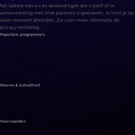
het laatste nieuws en aanbiedingen die wijzelf of in
samenwerking met onze partners organiseren. Je kunt je op
ieder moment afmelden. Zie voor meer informatie de
privacyverklaring
.
Populaire programma's
De Bondgenoten
A.S.S. - Anti Survival Show
De Oranjezomer
Mi Dushi: wat is dan liefde?
Lang Leve de Liefde
Het Blok
Nieuws & Actualiteit
Hart van Nederland
Nieuws van de Dag
Shownieuws
Vandaag Inside
Voorwaarden
Gebruiksvoorwaarden