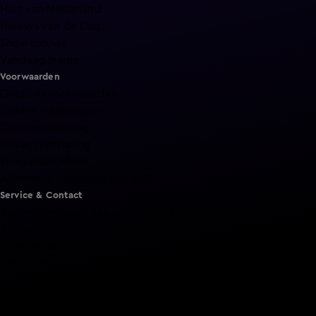
Hart van Nederland
Nieuws van de Dag
Shownieuws
Vandaag Inside
Voorwaarden
Gebruiksvoorwaarden
Cookie instellingen
Cookieverklaring
Privacyverklaring
Toegankelijkheid
Algemene voorwaarden KIJK
Service & Contact
Aanmelden voor een programma
Acties
Adverteren
Smart TV inlog
Over KIJK
Vacatures
Klantenservice