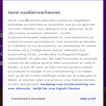
Jouw cookievoorkeuren
Wij en onze
28
partners gebruiken cookies en vergelijkbare
technieken om informatie te verzamelen over jou als gebruiker
van onze website(s), jouw gedrag en jouw apparaten. Als je
„Alle cookies accepteren” selecteert, worden
Uitzending Gemist
Populaire programma's
Zenders
Genres
trackingtechnologieën ingeschakeld om onze advertenties en
Clips
Films
Radio
Smart TV inlog
Shop
content te kunnen personaliseren, onze producten en diensten
te verbeteren en om de prestaties van advertenties en content
Volg KIJK
te meten. Als je „Huidige keuze opslaan” selecteert of je
toestemming intrekt, worden deze trackingtechnologieën
uitgeschakeld. We gebruiken dan enkel functionele en essentiële
Zoeken
cookies om de website goed te laten functioneren en veilig te
houden. Je kunt dit menu op ieder moment opnieuw openen
om je keuzes te wijzigen of om je toestemming in te trekken
door op de link Cookie-instellingen onder aan de webpagina te
Home
Uitzending Gemist
Programma's
De Bondgenoten
De
klikken. Je selecties zullen overal binnen onze Digitale Diensten
Oranjezomer
Livestreams
Shop
worden doorgevoerd.
Raadpleeg onze Cookieverklaring voor
meer informatie.
Bekijk hier onze Digitale Diensten.
Altijd actief
Functioneel & Essentieel