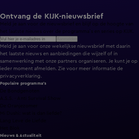
Ontvang de KIJK-nieuwsbrief
Meld je aan voor de nieuwsbrief en blijf op de hoogte van
het laatste nieuws over de programma’s en series op KIJK.
Aanmelden
Meld je aan voor onze wekelijkse nieuwsbrief met daarin
het laatste nieuws en aanbiedingen die wijzelf of in
samenwerking met onze partners organiseren. Je kunt je op
ieder moment afmelden. Zie voor meer informatie de
privacyverklaring
.
Populaire programma's
De Bondgenoten
A.S.S. - Anti Survival Show
De Oranjezomer
Mi Dushi: wat is dan liefde?
Lang Leve de Liefde
Het Blok
Nieuws & Actualiteit