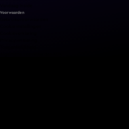
Vandaag Inside
Voorwaarden
Gebruiksvoorwaarden
Cookie instellingen
Cookieverklaring
Privacyverklaring
Toegankelijkheid
Algemene voorwaarden KIJK
Service & Contact
Aanmelden voor een programma
Acties
Adverteren
Smart TV inlog
Over KIJK
Vacatures
Klantenservice
Download de KIJK app
Volg KIJK