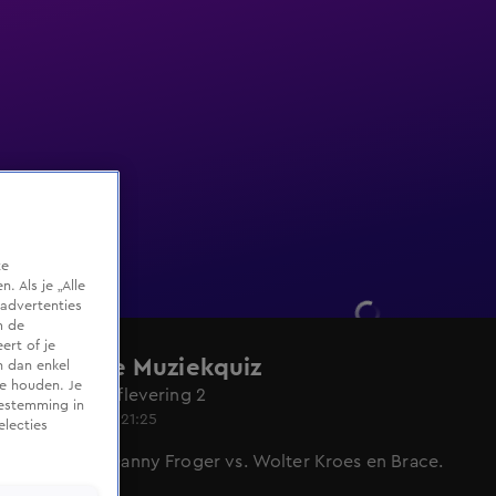
te
 Als je „Alle
advertenties
m de
ert of je
De Grote Muziekquiz
n dan enkel
te houden. Je
Seizoen 2, aflevering 2
oestemming in
24 mei 2024, 21:25
electies
Natasja en Danny Froger vs. Wolter Kroes en Brace.