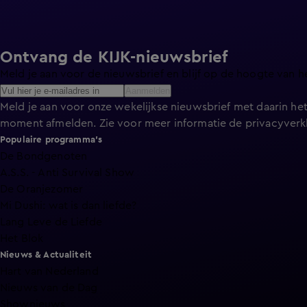
Ontvang de KIJK-nieuwsbrief
Meld je aan voor de nieuwsbrief en blijf op de hoogte van h
Aanmelden
Meld je aan voor onze wekelijkse nieuwsbrief met daarin het
moment afmelden. Zie voor meer informatie de
privacyverk
Populaire programma's
De Bondgenoten
A.S.S. - Anti Survival Show
De Oranjezomer
Mi Dushi: wat is dan liefde?
Lang Leve de Liefde
Het Blok
Nieuws & Actualiteit
Hart van Nederland
Nieuws van de Dag
Shownieuws