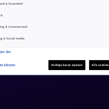
eel & Essentieel
ch
sing & Commercieel
ng & Social media
jen lijst
en beheren
Huidige keuze opslaan
Alle cookie