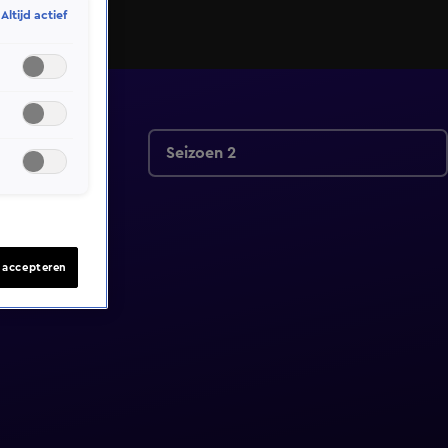
Altijd actief
Seizoen 2
s accepteren