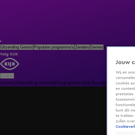
Clips
Films
Rad
Uitzending Gemist
Populaire programma's
Zenders
Genres
Volg KIJK
Jouw c
Wij en on
Zoeken
verzamelen
Home
Uitzending Gemist
Programma's
De Bondgenoten
De O
cookies ac
en content
prestaties
toestemmin
functionel
kunt dit m
te trekken
zullen ove
Cookieverk