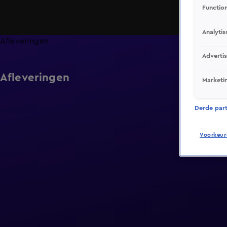
Function
Analytis
Afleveringen
Adverti
Afleveringen
Marketi
Derde parti
Voorkeur