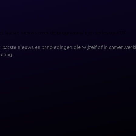
et laatste nieuws over de programma’s en series op KIJK.
 laatste nieuws en aanbiedingen die wijzelf of in samenwerki
laring
.