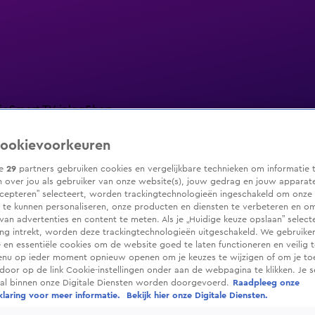
io
Smart TV inlog
Shop
ookievoorkeuren
ze
29
partners gebruiken cookies en vergelijkbare technieken om informatie 
 over jou als gebruiker van onze website(s), jouw gedrag en jouw apparaten.
ranjezomer
Livestreams
Shop
cepteren” selecteert, worden trackingtechnologieën ingeschakeld om onze 
 te kunnen personaliseren, onze producten en diensten te verbeteren en o
 van advertenties en content te meten. Als je „Huidige keuze opslaan” selecte
g intrekt, worden deze trackingtechnologieën uitgeschakeld. We gebruike
e en essentiële cookies om de website goed te laten functioneren en veilig 
enu op ieder moment opnieuw openen om je keuzes te wijzigen of om je t
 door op de link Cookie-instellingen onder aan de webpagina te klikken. Je s
ral binnen onze Digitale Diensten worden doorgevoerd.
Raadpleeg onze
laring voor meer informatie.
Bekijk hier onze Digitale Diensten.