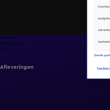
Function
Analytis
Adverti
Overzicht
Marketi
Afleveringen
Clips
Derde parti
Afleveringen
Voorkeur