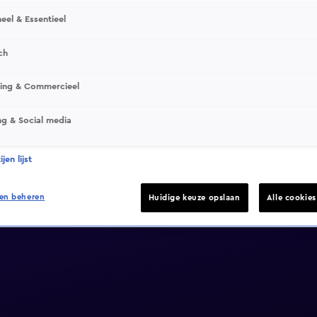
eel & Essentieel
ch
sing & Commercieel
ng & Social media
jen lijst
en beheren
Huidige keuze opslaan
Alle cookie