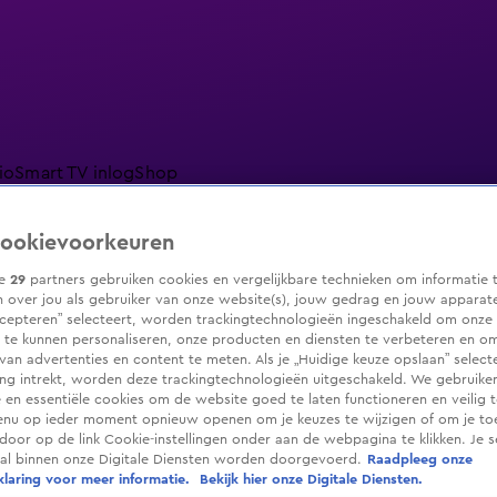
io
Smart TV inlog
Shop
ookievoorkeuren
ze
29
partners gebruiken cookies en vergelijkbare technieken om informatie 
 over jou als gebruiker van onze website(s), jouw gedrag en jouw apparaten.
ranjezomer
Livestreams
Shop
cepteren” selecteert, worden trackingtechnologieën ingeschakeld om onze 
 te kunnen personaliseren, onze producten en diensten te verbeteren en o
 van advertenties en content te meten. Als je „Huidige keuze opslaan” selecte
g intrekt, worden deze trackingtechnologieën uitgeschakeld. We gebruike
e en essentiële cookies om de website goed te laten functioneren en veilig 
enu op ieder moment opnieuw openen om je keuzes te wijzigen of om je t
 door op de link Cookie-instellingen onder aan de webpagina te klikken. Je s
ral binnen onze Digitale Diensten worden doorgevoerd.
Raadpleeg onze
laring voor meer informatie.
Bekijk hier onze Digitale Diensten.