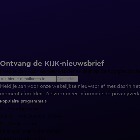
Ontvang de KIJK-nieuwsbrief
Meld je aan voor de nieuwsbrief en blijf op de hoogte van h
Aanmelden
Meld je aan voor onze wekelijkse nieuwsbrief met daarin het
moment afmelden. Zie voor meer informatie de
privacyverk
Populaire programma's
De Bondgenoten
A.S.S. - Anti Survival Show
De Oranjezomer
Mi Dushi: wat is dan liefde?
Lang Leve de Liefde