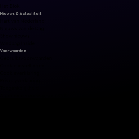
Het Blok
Nieuws & Actualiteit
Hart van Nederland
Nieuws van de Dag
Shownieuws
Vandaag Inside
Voorwaarden
Gebruiksvoorwaarden
Cookie instellingen
Cookieverklaring
Privacyverklaring
Toegankelijkheid
Algemene voorwaarden KIJK
Service & Contact
Aanmelden voor een programma
Acties
Adverteren
Smart TV inlog