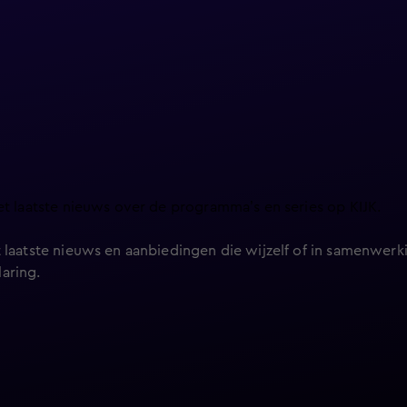
et laatste nieuws over de programma’s en series op KIJK.
 laatste nieuws en aanbiedingen die wijzelf of in samenwerki
laring
.