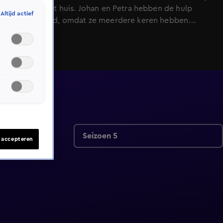
inmiddels uit huis. Johan en Petra hebben de hulp
Altijd actief
ingeschakeld, omdat ze meerdere keren hebben
nagedacht over verhuizen, maar elke keer tot het
besef kwamen dat ze eigenlijk op een geweldige plek
wonen. Nu worstelen ze zelf met het bedenken van
interieurideeën en als er dan een idee is, weten ze niet
hoe ze dit moeten uitvoeren. De 5,5 meter hoge
entreehal zal worden aangepakt een ook de
woonkamer zal een verrassende nieuwe look krijgen.
Seizoen 5
s accepteren