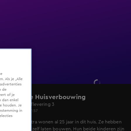
te
 Als je „Alle
advertenties
m de
ert of je
De Grote Huisverbouwing
n dan enkel
Seizoen 5, aflevering 3
te houden. Je
7 apr 2024, 17:57
oestemming in
electies
Johan en Petra wonen al 25 jaar in dit huis. Ze hebben
het destijds zelf laten bouwen. Hun beide kinderen zijn