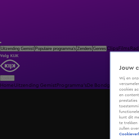
Clips
Films
Rad
Uitzending Gemist
Populaire programma's
Zenders
Genres
Volg KIJK
Jouw c
Zoeken
Wij en on
verzamelen
Home
Uitzending Gemist
Programma's
De Bondgenoten
De O
cookies ac
en content
prestaties
toestemmin
functionel
kunt dit m
te trekken
zullen ove
Cookieverk