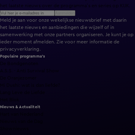
het laatste nieuws over de programma’s en series op KIJK.
Aanmelden
Meld je aan voor onze wekelijkse nieuwsbrief met daarin
het laatste nieuws en aanbiedingen die wijzelf of in
samenwerking met onze partners organiseren. Je kunt je op
ieder moment afmelden. Zie voor meer informatie de
privacyverklaring
.
Populaire programma's
De Bondgenoten
A.S.S. - Anti Survival Show
De Oranjezomer
Mi Dushi: wat is dan liefde?
Lang Leve de Liefde
Het Blok
Nieuws & Actualiteit
Hart van Nederland
Nieuws van de Dag
Shownieuws