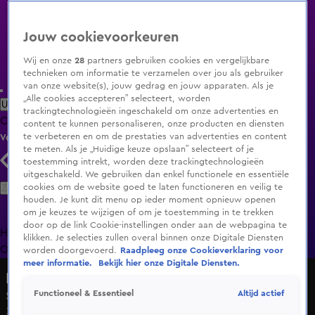
Jouw cookievoorkeuren
Wij en onze
28
partners gebruiken cookies en vergelijkbare
technieken om informatie te verzamelen over jou als gebruiker
van onze website(s), jouw gedrag en jouw apparaten. Als je
„Alle cookies accepteren” selecteert, worden
Uitzending Gemist
Populaire programma's
Zenders
Genres
trackingtechnologieën ingeschakeld om onze advertenties en
Clips
Films
Radio
Smart TV inlog
Shop
content te kunnen personaliseren, onze producten en diensten
te verbeteren en om de prestaties van advertenties en content
Volg KIJK
te meten. Als je „Huidige keuze opslaan” selecteert of je
toestemming intrekt, worden deze trackingtechnologieën
uitgeschakeld. We gebruiken dan enkel functionele en essentiële
Zoeken
cookies om de website goed te laten functioneren en veilig te
houden. Je kunt dit menu op ieder moment opnieuw openen
om je keuzes te wijzigen of om je toestemming in te trekken
door op de link Cookie-instellingen onder aan de webpagina te
Home
Uitzending Gemist
Programma's
De Bondgenoten
De
klikken. Je selecties zullen overal binnen onze Digitale Diensten
Oranjezomer
Livestreams
Shop
worden doorgevoerd.
Raadpleeg onze Cookieverklaring voor
meer informatie.
Bekijk hier onze Digitale Diensten.
De Drop
Altijd actief
Functioneel & Essentieel
Seizoen 2, aflevering 5
3 apr 2021, 18:00