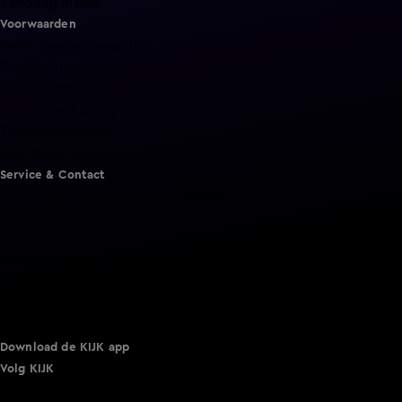
Vandaag Inside
Voorwaarden
Gebruiksvoorwaarden
Cookie instellingen
Cookieverklaring
Privacyverklaring
Toegankelijkheid
Algemene voorwaarden KIJK
Service & Contact
Aanmelden voor een programma
Acties
Adverteren
Smart TV inlog
Over KIJK
Vacatures
Klantenservice
Download de KIJK app
Volg KIJK
©
2026 Talpa Network. Alle rechten voorbehouden. Geen