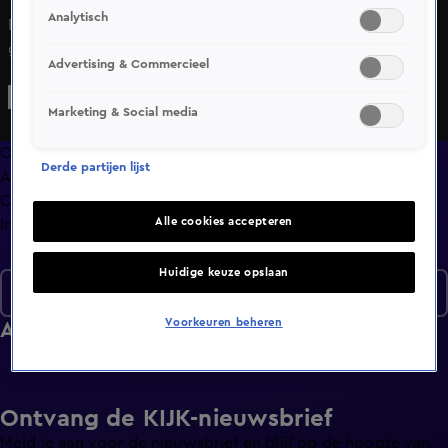
Analytisch
Fort 1881 in Hoek van Holland bevat een enorm
gangenstelsel, waar gesneuvelde soldaten nog steeds
Advertising & Commercieel
schijnen rond te dwalen. Wie mag ze vannacht met een
bezoekje vereren?
Marketing & Social media
Overzicht
Derde partijen lijst
Afleveringen
Clips
Alle cookies accepteren
Info
Huidige keuze opslaan
Seizoen 2
Voorkeuren beheren
Afleveringen
Ontvang de KIJK-nieuwsbrief
Meld je aan voor de nieuwsbrief en blijf op de hoogte van