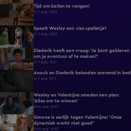
Tijd om ballen te vangen!
0:53
Vr 7 aug, 13:23
Speelt Wesley een vies spelletje?
0:48
Vr 7 aug, 13:22
Diederik heeft een vraag: 'Je bent gebleven
0:37
om je avontuur af te maken?'
Vr 7 aug, 13:21
Anouk en Diederik belanden zoenend in bed
0:57
Vr 7 aug, 13:11
Wesley en Valentijne smeden een plan:
0:26
'Alles om te winnen'
Do 6 aug, 14:47
Simone is eerlijk tegen Valentijne: 'Onze
1:12
dynamiek werkt niet goed'
Do 6 aug, 14:45