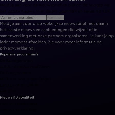
Meld je aan voor de nieuwsbrief en blijf op de hoogte van
het laatste nieuws over de programma’s en series op KIJK.
Aanmelden
Meld je aan voor onze wekelijkse nieuwsbrief met daarin
het laatste nieuws en aanbiedingen die wijzelf of in
samenwerking met onze partners organiseren. Je kunt je op
ieder moment afmelden. Zie voor meer informatie de
privacyverklaring
.
Populaire programma's
De Bondgenoten
A.S.S. - Anti Survival Show
De Oranjezomer
Mi Dushi: wat is dan liefde?
Lang Leve de Liefde
Het Blok
Nieuws & Actualiteit
Hart van Nederland
Nieuws van de Dag