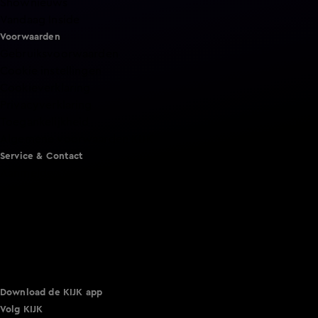
Shownieuws
Vandaag Inside
Voorwaarden
Gebruiksvoorwaarden
Cookie instellingen
Cookieverklaring
Privacyverklaring
Toegankelijkheid
Algemene voorwaarden KIJK
Service & Contact
Aanmelden voor een programma
Acties
Adverteren
Smart TV inlog
Over KIJK
Vacatures
Klantenservice
Download de KIJK app
Volg KIJK