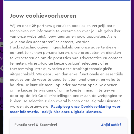
Jouw cookievoorkeuren
Wij en onze
29
partners gebruiken cookies en vergelijkbare
technieken om informatie te verzamelen over jou als gebruiker
van onze website(s), jouw gedrag en jouw apparaten. Als je
„Alle cookies accepteren” selecteert, worden
Uitzending Gemist
Populaire programma's
Zenders
Genres
trackingtechnologieën ingeschakeld om onze advertenties en
Clips
Films
Radio
Smart TV inlog
Shop
content te kunnen personaliseren, onze producten en diensten
te verbeteren en om de prestaties van advertenties en content
Volg KIJK
te meten. Als je „Huidige keuze opslaan” selecteert of je
toestemming intrekt, worden deze trackingtechnologieën
uitgeschakeld. We gebruiken dan enkel functionele en essentiële
Zoeken
cookies om de website goed te laten functioneren en veilig te
houden. Je kunt dit menu op ieder moment opnieuw openen
om je keuzes te wijzigen of om je toestemming in te trekken
door op de link Cookie-instellingen onder aan de webpagina te
Home
Uitzending Gemist
Programma's
De Bondgenoten
De
klikken. Je selecties zullen overal binnen onze Digitale Diensten
Oranjezomer
Livestreams
Shop
worden doorgevoerd.
Raadpleeg onze Cookieverklaring voor
meer informatie.
Bekijk hier onze Digitale Diensten.
De Bondgenoten
Altijd actief
Functioneel & Essentieel
De Knock-outs zijn begonnen!
9 juni 2025, 14:58