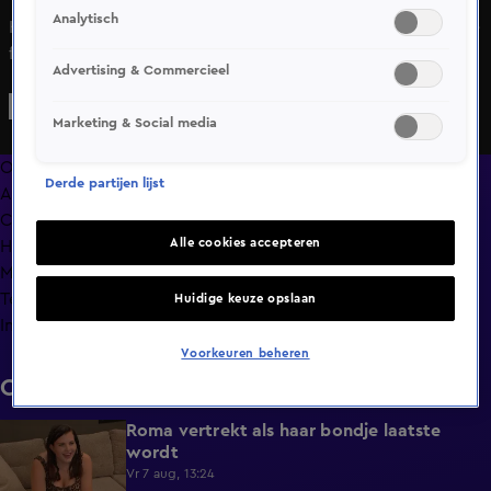
Analytisch
Het is weer tijd voor de Knock-outs! Welk bondje gaat de
finale halen?
Advertising & Commercieel
Marketing & Social media
Overzicht
Derde partijen lijst
Afleveringen
Clips
Alle cookies accepteren
Hoe is het nu met?
Macdate met Nick Eshuis
Terugblik
Huidige keuze opslaan
Info
Voorkeuren beheren
Clips
Roma vertrekt als haar bondje laatste
0:31
wordt
Vr 7 aug, 13:24