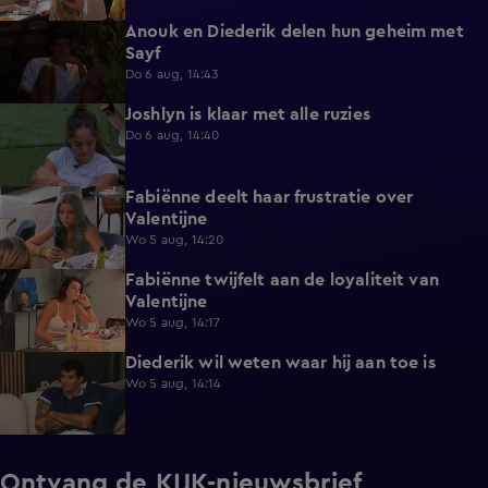
Anouk en Diederik delen hun geheim met
0:48
Sayf
Do 6 aug, 14:43
Joshlyn is klaar met alle ruzies
0:33
Do 6 aug, 14:40
Fabiënne deelt haar frustratie over
0:29
Valentijne
Wo 5 aug, 14:20
Fabiënne twijfelt aan de loyaliteit van
0:58
Valentijne
Wo 5 aug, 14:17
Diederik wil weten waar hij aan toe is
0:48
Wo 5 aug, 14:14
Ontvang de KIJK-nieuwsbrief