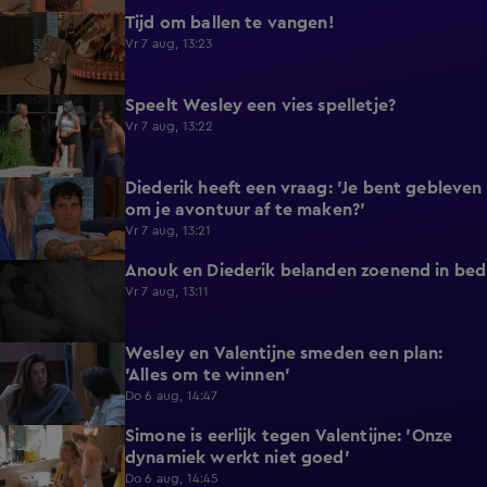
Tijd om ballen te vangen!
0:53
Vr 7 aug, 13:23
Speelt Wesley een vies spelletje?
0:48
Vr 7 aug, 13:22
Diederik heeft een vraag: 'Je bent gebleven
0:37
om je avontuur af te maken?'
Vr 7 aug, 13:21
Anouk en Diederik belanden zoenend in bed
0:57
Vr 7 aug, 13:11
Wesley en Valentijne smeden een plan:
0:26
'Alles om te winnen'
Do 6 aug, 14:47
Simone is eerlijk tegen Valentijne: 'Onze
1:12
dynamiek werkt niet goed'
Do 6 aug, 14:45