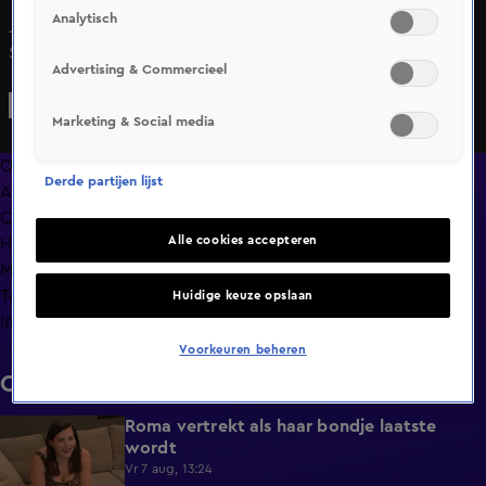
Analytisch
Joshlyn moet nog een beetje wennen aan nieuwkomer
Sayf, ze vindt hem een zweverig type.
Advertising & Commercieel
Marketing & Social media
Overzicht
Derde partijen lijst
Afleveringen
Clips
Alle cookies accepteren
Hoe is het nu met?
Macdate met Nick Eshuis
Terugblik
Huidige keuze opslaan
Info
Voorkeuren beheren
Clips
Roma vertrekt als haar bondje laatste
0:31
wordt
Vr 7 aug, 13:24