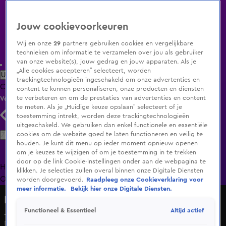
Jouw cookievoorkeuren
Wij en onze
29
partners gebruiken cookies en vergelijkbare
technieken om informatie te verzamelen over jou als gebruiker
van onze website(s), jouw gedrag en jouw apparaten. Als je
„Alle cookies accepteren” selecteert, worden
Uitzending Gemist
Populaire programma's
Zenders
Genres
trackingtechnologieën ingeschakeld om onze advertenties en
Clips
Films
Radio
Smart TV inlog
Shop
content te kunnen personaliseren, onze producten en diensten
te verbeteren en om de prestaties van advertenties en content
Volg KIJK
te meten. Als je „Huidige keuze opslaan” selecteert of je
toestemming intrekt, worden deze trackingtechnologieën
uitgeschakeld. We gebruiken dan enkel functionele en essentiële
Zoeken
cookies om de website goed te laten functioneren en veilig te
houden. Je kunt dit menu op ieder moment opnieuw openen
om je keuzes te wijzigen of om je toestemming in te trekken
door op de link Cookie-instellingen onder aan de webpagina te
Home
Uitzending Gemist
Programma's
De Bondgenoten
De
klikken. Je selecties zullen overal binnen onze Digitale Diensten
Oranjezomer
Livestreams
Shop
worden doorgevoerd.
Raadpleeg onze Cookieverklaring voor
meer informatie.
Bekijk hier onze Digitale Diensten.
De Bondgenoten
Altijd actief
Functioneel & Essentieel
Joshlyn vindt Sayf zweverig
Di 12 mei, 14:28