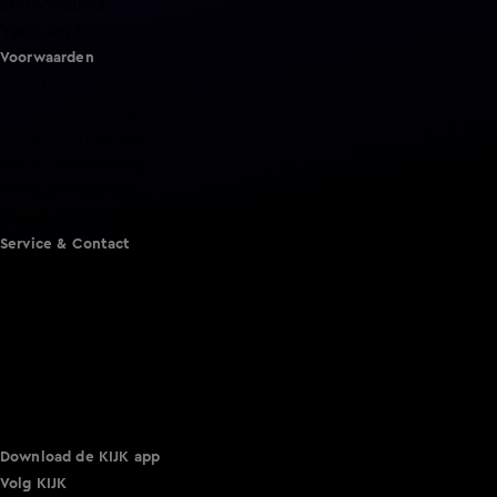
Shownieuws
Vandaag Inside
Voorwaarden
Gebruiksvoorwaarden
Cookie instellingen
Cookieverklaring
Privacyverklaring
Toegankelijkheid
Algemene voorwaarden KIJK
Service & Contact
Aanmelden voor een programma
Acties
Adverteren
Smart TV inlog
Over KIJK
Vacatures
Klantenservice
Download de KIJK app
Volg KIJK