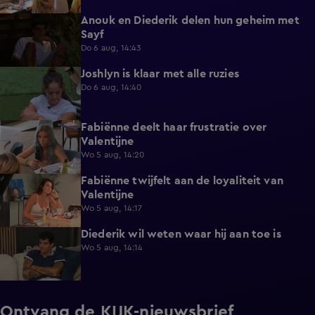
Anouk en Diederik delen hun geheim met
0:48
Sayf
Do 6 aug, 14:43
Joshlyn is klaar met alle ruzies
0:33
Do 6 aug, 14:40
Fabiënne deelt haar frustratie over
0:29
Valentijne
Wo 5 aug, 14:20
Fabiënne twijfelt aan de loyaliteit van
0:58
Valentijne
Wo 5 aug, 14:17
Diederik wil weten waar hij aan toe is
0:48
Wo 5 aug, 14:14
Ontvang de KIJK-nieuwsbrief