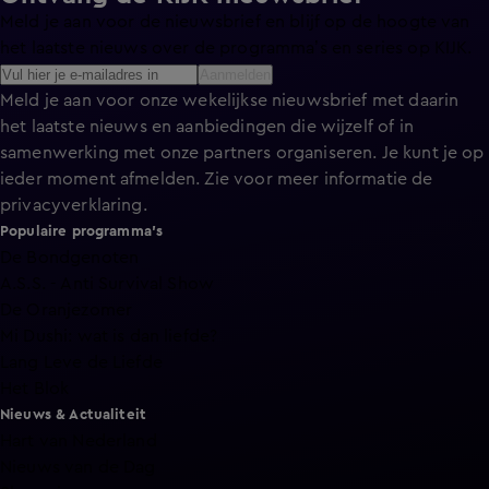
Meld je aan voor de nieuwsbrief en blijf op de hoogte van
het laatste nieuws over de programma’s en series op KIJK.
Aanmelden
Meld je aan voor onze wekelijkse nieuwsbrief met daarin
het laatste nieuws en aanbiedingen die wijzelf of in
samenwerking met onze partners organiseren. Je kunt je op
ieder moment afmelden. Zie voor meer informatie de
privacyverklaring
.
Populaire programma's
De Bondgenoten
A.S.S. - Anti Survival Show
De Oranjezomer
Mi Dushi: wat is dan liefde?
Lang Leve de Liefde
Het Blok
Nieuws & Actualiteit
Hart van Nederland
Nieuws van de Dag