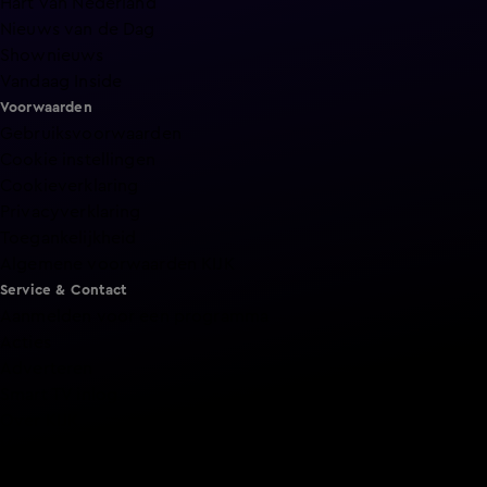
Hart van Nederland
Nieuws van de Dag
Shownieuws
Vandaag Inside
Voorwaarden
Gebruiksvoorwaarden
Cookie instellingen
Cookieverklaring
Privacyverklaring
Toegankelijkheid
Algemene voorwaarden KIJK
Service & Contact
Aanmelden voor een programma
Acties
Adverteren
Smart TV inlog
Over KIJK
Vacatures
Klantenservice