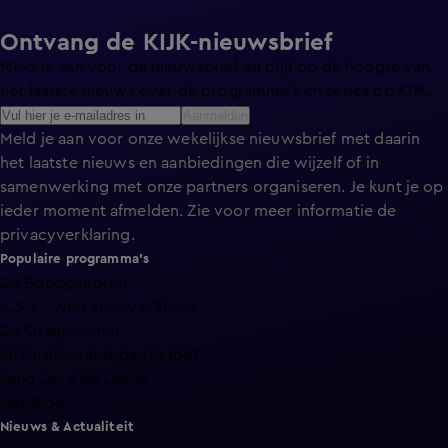
Ontvang de KIJK-nieuwsbrief
Meld je aan voor de nieuwsbrief en blijf op de hoogte van
het laatste nieuws over de programma’s en series op KIJK.
Aanmelden
Meld je aan voor onze wekelijkse nieuwsbrief met daarin
het laatste nieuws en aanbiedingen die wijzelf of in
samenwerking met onze partners organiseren. Je kunt je op
ieder moment afmelden. Zie voor meer informatie de
privacyverklaring
.
Populaire programma's
De Bondgenoten
A.S.S. - Anti Survival Show
De Oranjezomer
Mi Dushi: wat is dan liefde?
Lang Leve de Liefde
Het Blok
Nieuws & Actualiteit