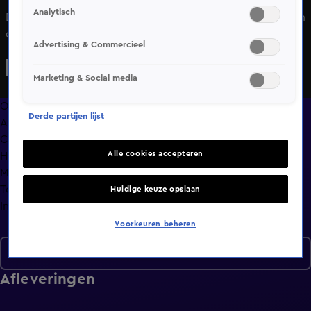
Analytisch
De Knock Outs gaan van start. Welk team gaat strijden om
die 100.000 euro?
Advertising & Commercieel
Marketing & Social media
Overzicht
Derde partijen lijst
Afleveringen
Clips
Alle cookies accepteren
Hoe is het nu met?
Macdate met Nick Eshuis
Terugblik
Huidige keuze opslaan
Info
Voorkeuren beheren
Seizoen 2
Afleveringen