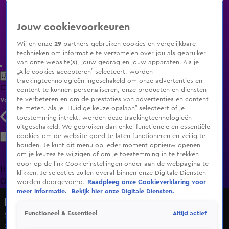
Jouw cookievoorkeuren
Wij en onze
29
partners gebruiken cookies en vergelijkbare
technieken om informatie te verzamelen over jou als gebruiker
van onze website(s), jouw gedrag en jouw apparaten. Als je
„Alle cookies accepteren” selecteert, worden
Uitzending Gemist
Populaire programma's
Zenders
Genres
trackingtechnologieën ingeschakeld om onze advertenties en
Clips
Films
Radio
Smart TV inlog
Shop
content te kunnen personaliseren, onze producten en diensten
te verbeteren en om de prestaties van advertenties en content
Volg KIJK
te meten. Als je „Huidige keuze opslaan” selecteert of je
toestemming intrekt, worden deze trackingtechnologieën
uitgeschakeld. We gebruiken dan enkel functionele en essentiële
Zoeken
cookies om de website goed te laten functioneren en veilig te
houden. Je kunt dit menu op ieder moment opnieuw openen
om je keuzes te wijzigen of om je toestemming in te trekken
door op de link Cookie-instellingen onder aan de webpagina te
Home
Uitzending Gemist
Programma's
De Bondgenoten
De
klikken. Je selecties zullen overal binnen onze Digitale Diensten
Oranjezomer
Livestreams
Shop
worden doorgevoerd.
Raadpleeg onze Cookieverklaring voor
meer informatie.
Bekijk hier onze Digitale Diensten.
De Bondgenoten
Altijd actief
Functioneel & Essentieel
Seizoen 2, aflevering 69
23 jan 2025, 19:31