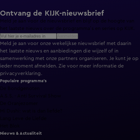
Ontvang de KIJK-nieuwsbrief
Meld je aan voor de nieuwsbrief en blijf op de hoogte van
het laatste nieuws over de programma’s en series op KIJK.
Aanmelden
Meld je aan voor onze wekelijkse nieuwsbrief met daarin
het laatste nieuws en aanbiedingen die wijzelf of in
samenwerking met onze partners organiseren. Je kunt je op
ieder moment afmelden. Zie voor meer informatie de
privacyverklaring
.
Populaire programma's
De Bondgenoten
A.S.S. - Anti Survival Show
De Oranjezomer
Mi Dushi: wat is dan liefde?
Lang Leve de Liefde
Het Blok
Nieuws & Actualiteit