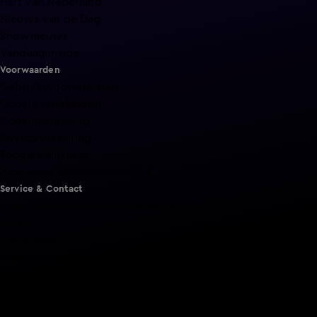
Hart van Nederland
Nieuws van de Dag
Shownieuws
Vandaag Inside
Voorwaarden
Gebruiksvoorwaarden
Cookie instellingen
Cookieverklaring
Privacyverklaring
Toegankelijkheid
Algemene voorwaarden KIJK
Service & Contact
Aanmelden voor een programma
Acties
Adverteren
Smart TV inlog
Over KIJK
Vacatures
Klantenservice