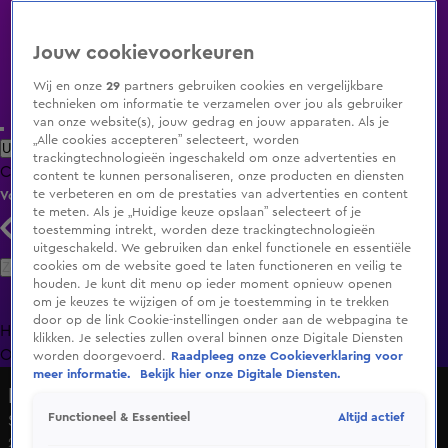
Jouw cookievoorkeuren
Wij en onze
29
partners gebruiken cookies en vergelijkbare
technieken om informatie te verzamelen over jou als gebruiker
van onze website(s), jouw gedrag en jouw apparaten. Als je
„Alle cookies accepteren” selecteert, worden
Uitzending Gemist
Populaire programma's
Zenders
Genres
trackingtechnologieën ingeschakeld om onze advertenties en
Clips
Films
Radio
Smart TV inlog
Shop
content te kunnen personaliseren, onze producten en diensten
te verbeteren en om de prestaties van advertenties en content
Volg KIJK
te meten. Als je „Huidige keuze opslaan” selecteert of je
toestemming intrekt, worden deze trackingtechnologieën
uitgeschakeld. We gebruiken dan enkel functionele en essentiële
Zoeken
cookies om de website goed te laten functioneren en veilig te
houden. Je kunt dit menu op ieder moment opnieuw openen
om je keuzes te wijzigen of om je toestemming in te trekken
door op de link Cookie-instellingen onder aan de webpagina te
Home
Uitzending Gemist
Programma's
De Bondgenoten
De
klikken. Je selecties zullen overal binnen onze Digitale Diensten
Oranjezomer
Livestreams
Shop
worden doorgevoerd.
Raadpleeg onze Cookieverklaring voor
meer informatie.
Bekijk hier onze Digitale Diensten.
De Bondgenoten
Altijd actief
Functioneel & Essentieel
Seizoen 2, aflevering 54
2 jan 2025, 19:32