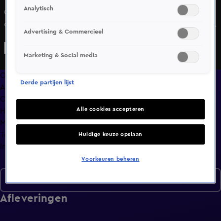
Analytisch
Qua punten gaan de Slangen uitstekend, maar de
onderlinge samenhang in het bondje is nog ver te zoeken.
Advertising & Commercieel
Marketing & Social media
Overzicht
Derde partijen lijst
Afleveringen
Clips
Alle cookies accepteren
Hoe is het nu met?
Macdate met Nick Eshuis
Terugblik
Huidige keuze opslaan
Info
Voorkeuren beheren
Seizoen 2
Afleveringen