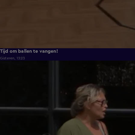
Tijd om ballen te vangen!
Gisteren, 13:23
0:48