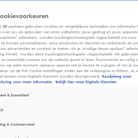
ookievoorkeuren
ze
29
partners gebruiken cookies en vergelijkbare technieken om informatie 
 over jou als gebruiker van onze website(s), jouw gedrag en jouw apparaten.
cepteren” selecteert, worden trackingtechnologieën ingeschakeld om onze 
 te kunnen personaliseren, onze producten en diensten te verbeteren en o
 van advertenties en content te meten. Als je „Huidige keuze opslaan” selecte
g intrekt, worden deze trackingtechnologieën uitgeschakeld. We gebruike
e en essentiële cookies om de website goed te laten functioneren en veilig 
enu op ieder moment opnieuw openen om je keuzes te wijzigen of om je t
 door op de link Cookie-instellingen onder aan de webpagina te klikken. Je s
ral binnen onze Digitale Diensten worden doorgevoerd.
Raadpleeg onze
laring voor meer informatie.
Bekijk hier onze Digitale Diensten.
eel & Essentieel
ch
sing & Commercieel