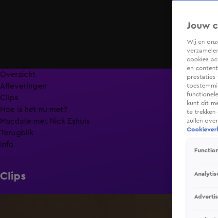
Jouw c
Wij en on
verzamelen
cookies ac
en content
Overzicht
prestaties
Afleveringen
toestemmin
functionel
Clips
kunt dit m
Hoe is het nu met?
te trekken
Macdate met Nick Eshuis
zullen ove
Cookieverk
Terugblik
Info
Function
Analytis
Clips
Adverti
0:31