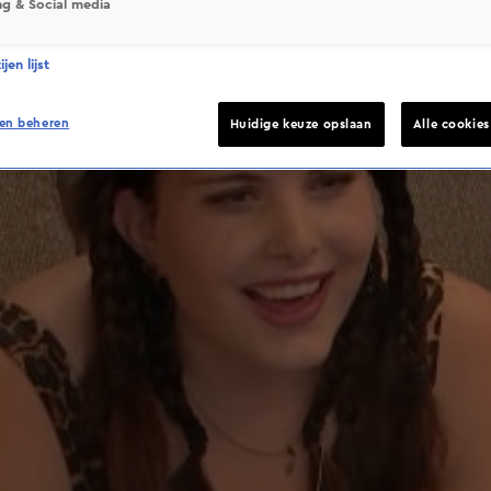
ng & Social media
jen lijst
en beheren
Huidige keuze opslaan
Alle cookie