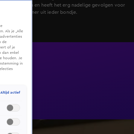
antwoorden en heeft het erg nadelige gevolgen voor
één deelnemer uit ieder bondje.
te
 Als je „Alle
advertenties
m de
ert of je
n dan enkel
te houden. Je
oestemming in
electies
Altijd actief