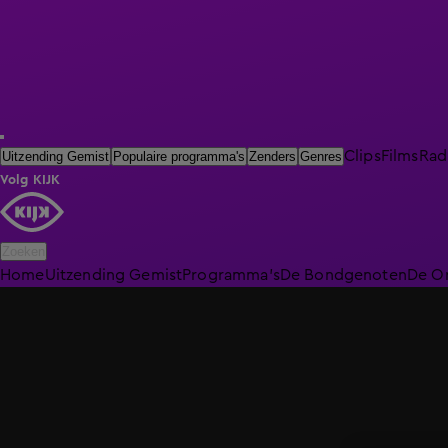
Clips
Films
Rad
Uitzending Gemist
Populaire programma's
Zenders
Genres
Volg KIJK
Zoeken
Home
Uitzending Gemist
Programma's
De Bondgenoten
De O