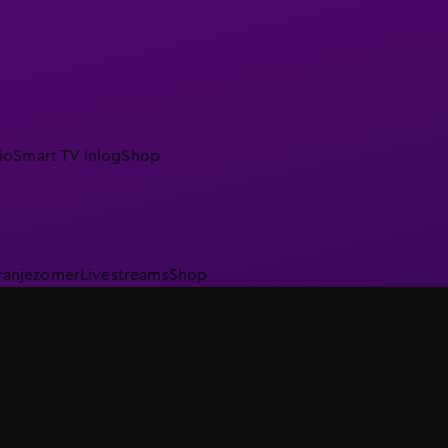
io
Smart TV inlog
Shop
ranjezomer
Livestreams
Shop