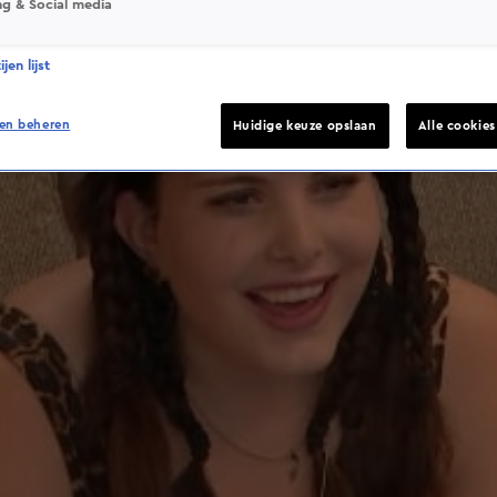
ng & Social media
jen lijst
en beheren
Huidige keuze opslaan
Alle cookie