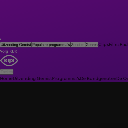
Clips
Films
Rad
Uitzending Gemist
Populaire programma's
Zenders
Genres
Volg KIJK
Zoeken
Home
Uitzending Gemist
Programma's
De Bondgenoten
De O