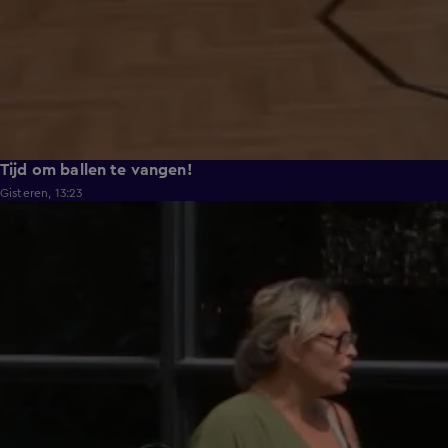
Tijd om ballen te vangen!
Gisteren, 13:23
0:48