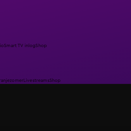
io
Smart TV inlog
Shop
ranjezomer
Livestreams
Shop