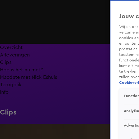
Jouw c
Wij en on
verzamelen
cookies ac
en content
Overzicht
prestaties
Afleveringen
toestemmin
functionel
Clips
kunt dit m
Hoe is het nu met?
te trekken
Macdate met Nick Eshuis
zullen ove
Cookieverk
Terugblik
Info
Function
Analytis
Clips
Adverti
0:31