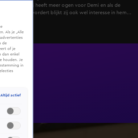
dat gaan. Hij heeft meer ogen voor Demi en als de
avond zich vordert blijkt zij ook wel interesse in hem
te hebben...
te
 Als je „Alle
advertenties
m de
ert of je
n dan enkel
te houden. Je
oestemming in
electies
Altijd actief