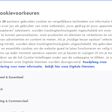
ookievoorkeuren
ze
29
partners gebruiken cookies en vergelijkbare technieken om informatie 
 over jou als gebruiker van onze website(s), jouw gedrag en jouw apparaten.
cepteren” selecteert, worden trackingtechnologieën ingeschakeld om onze 
 te kunnen personaliseren, onze producten en diensten te verbeteren en o
 van advertenties en content te meten. Als je „Huidige keuze opslaan” selecte
g intrekt, worden deze trackingtechnologieën uitgeschakeld. We gebruike
e en essentiële cookies om de website goed te laten functioneren en veilig 
enu op ieder moment opnieuw openen om je keuzes te wijzigen of om je t
 door op de link Cookie-instellingen onder aan de webpagina te klikken. Je s
ral binnen onze Digitale Diensten worden doorgevoerd.
Raadpleeg onze
laring voor meer informatie.
Bekijk hier onze Digitale Diensten.
eel & Essentieel
ch
sing & Commercieel