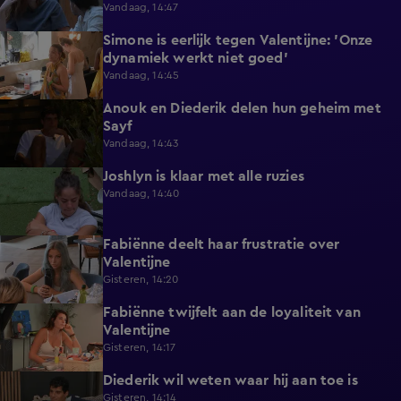
Vandaag, 14:47
Simone is eerlijk tegen Valentijne: 'Onze
1:12
dynamiek werkt niet goed'
Vandaag, 14:45
Anouk en Diederik delen hun geheim met
0:48
Sayf
Vandaag, 14:43
Joshlyn is klaar met alle ruzies
0:33
Vandaag, 14:40
Fabiënne deelt haar frustratie over
0:29
Valentijne
Gisteren, 14:20
Fabiënne twijfelt aan de loyaliteit van
0:58
Valentijne
Gisteren, 14:17
Diederik wil weten waar hij aan toe is
0:48
Gisteren, 14:14