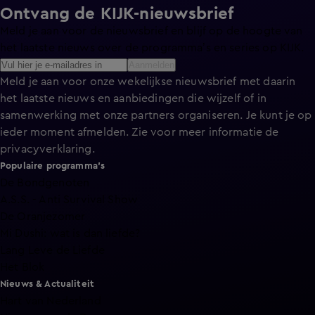
Ontvang de KIJK-nieuwsbrief
Meld je aan voor de nieuwsbrief en blijf op de hoogte van
het laatste nieuws over de programma’s en series op KIJK.
Aanmelden
Meld je aan voor onze wekelijkse nieuwsbrief met daarin
het laatste nieuws en aanbiedingen die wijzelf of in
samenwerking met onze partners organiseren. Je kunt je op
ieder moment afmelden. Zie voor meer informatie de
privacyverklaring
.
Populaire programma's
De Bondgenoten
A.S.S. - Anti Survival Show
De Oranjezomer
Mi Dushi: wat is dan liefde?
Lang Leve de Liefde
Het Blok
Nieuws & Actualiteit
Hart van Nederland