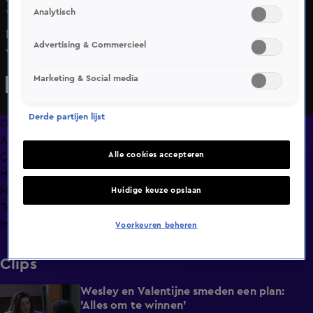
Analytisch
Vr 8 mei, 11:04
De bondgenoten zijn druk bezig om nieuwe bondjes te
Advertising & Commercieel
vormen. Casper snapt niet hoe Ricky constant met die
tweeling kan zijn.
Marketing & Social media
Derde partijen lijst
Overzicht
Afleveringen
Alle cookies accepteren
Clips
Hoe is het nu met?
Macdate met Nick Eshuis
Huidige keuze opslaan
Terugblik
Info
Voorkeuren beheren
Clips
Wesley en Valentijne smeden een plan:
0:26
'Alles om te winnen'