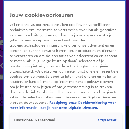
Jouw cookievoorkeuren
Wij en onze
28
partners gebruiken cookies en vergelijkbare
technieken om informatie te verzamelen over jou als gebruiker
van onze website(s), jouw gedrag en jouw apparaten. Als je
„Alle cookies accepteren” selecteert, worden
Uitzending Gemist
Populaire programma's
Zenders
Genres
trackingtechnologieën ingeschakeld om onze advertenties en
Clips
Films
Radio
Smart TV inlog
Shop
content te kunnen personaliseren, onze producten en diensten
te verbeteren en om de prestaties van advertenties en content
Volg KIJK
te meten. Als je „Huidige keuze opslaan” selecteert of je
toestemming intrekt, worden deze trackingtechnologieën
uitgeschakeld. We gebruiken dan enkel functionele en essentiële
Zoeken
cookies om de website goed te laten functioneren en veilig te
houden. Je kunt dit menu op ieder moment opnieuw openen
om je keuzes te wijzigen of om je toestemming in te trekken
door op de link Cookie-instellingen onder aan de webpagina te
Home
Uitzending Gemist
Programma's
De Bondgenoten
De
klikken. Je selecties zullen overal binnen onze Digitale Diensten
Oranjezomer
Livestreams
Shop
worden doorgevoerd.
Raadpleeg onze Cookieverklaring voor
meer informatie.
Bekijk hier onze Digitale Diensten.
De Bondgenoten
Altijd actief
Functioneel & Essentieel
Casper snapt niet waarom Ricky zo bij de tweeling
rondhangt