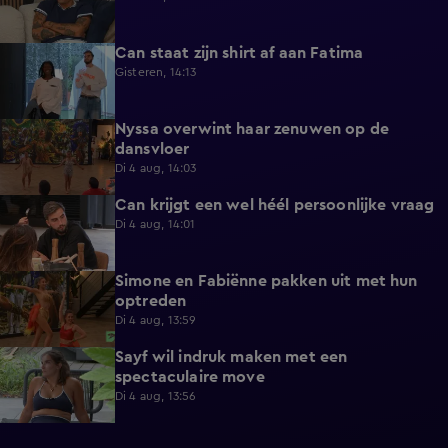
Can staat zijn shirt af aan Fatima
1:13
Gisteren, 14:13
Nyssa overwint haar zenuwen op de
0:35
dansvloer
Di 4 aug, 14:03
Can krijgt een wel héél persoonlijke vraag
0:34
Di 4 aug, 14:01
Simone en Fabiënne pakken uit met hun
0:34
optreden
Di 4 aug, 13:59
Sayf wil indruk maken met een
0:41
spectaculaire move
Di 4 aug, 13:56