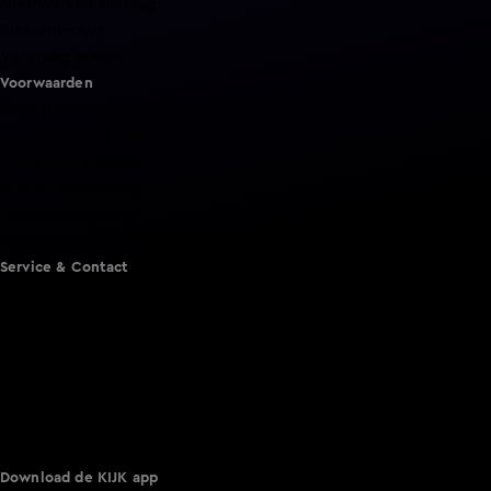
Nieuws van de Dag
Shownieuws
Vandaag Inside
Voorwaarden
Gebruiksvoorwaarden
Cookie instellingen
Cookieverklaring
Privacyverklaring
Toegankelijkheid
Algemene voorwaarden KIJK
Service & Contact
Aanmelden voor een programma
Acties
Adverteren
Smart TV inlog
Over KIJK
Vacatures
Klantenservice
Download de KIJK app